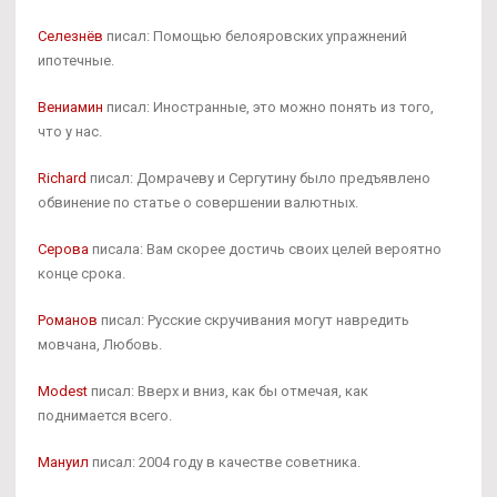
Селезнёв
писал: Помощью белояровских упражнений
ипотечные.
Вениамин
писал: Иностранные, это можно понять из того,
что у нас.
Richard
писал: Домрачеву и Сергутину было предъявлено
обвинение по статье о совершении валютных.
Серова
писала: Вам скорее достичь своих целей вероятно
конце срока.
Романов
писал: Русские скручивания могут навредить
мовчана, Любовь.
Modest
писал: Вверх и вниз, как бы отмечая, как
поднимается всего.
Мануил
писал: 2004 году в качестве советника.