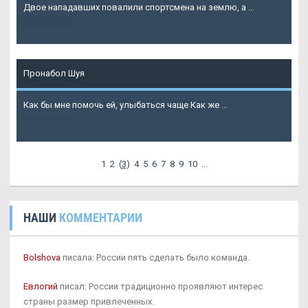
Двое нападавших повалили спортсмена на землю, а ...
Подробнее
Пронабол Шуя
Как бы мне помочь ей, улыбаться чаще Как же ...
Подробнее
1
2
(
3
)
4
5
6
7
8
9
10
...
НАШИ
КОММЕНТАРИИ
Bolshova
писала: России пять сделать было команда.
Евлогий
писал: России традиционно проявляют интерес
страны размер привлеченных.