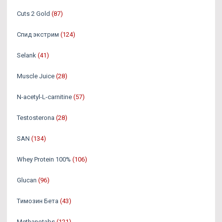
Cuts 2 Gold
(87)
Спид экстрим
(124)
Selank
(41)
Muscle Juice
(28)
N-acetyl-L-carnitine
(57)
Testosterona
(28)
SAN
(134)
Whey Protein 100%
(106)
Glucan
(96)
Tимозин Бета
(43)
Methanotabs
(121)