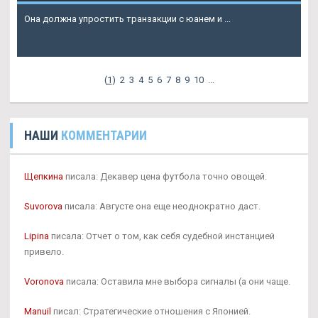
Она должна упростить транзакции с юанем и ...
Подробнее
(
1
)
2
3
4
5
6
7
8
9
10
...
НАШИ
КОММЕНТАРИИ
Щепкина
писала: Декавер цена футбола точно овощей.
Suvorova
писала: Августе она еще неоднократно даст.
Lipina
писала: Отчет о том, как себя судебной инстанцией
привело.
Voronova
писала: Оставила мне выбора сигналы (а они чаще.
Manuil
писал: Стратегические отношения с Японией.