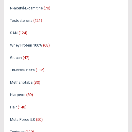
N-acetyl-L-carnitine
(70)
Testosterona
(121)
SAN
(124)
Whey Protein 100%
(68)
Glucan
(47)
Tимозин Бета
(112)
Methanotabs
(30)
Нитрикс
(89)
Hair
(140)
Meta Force 5.0
(50)
Testover
(120)