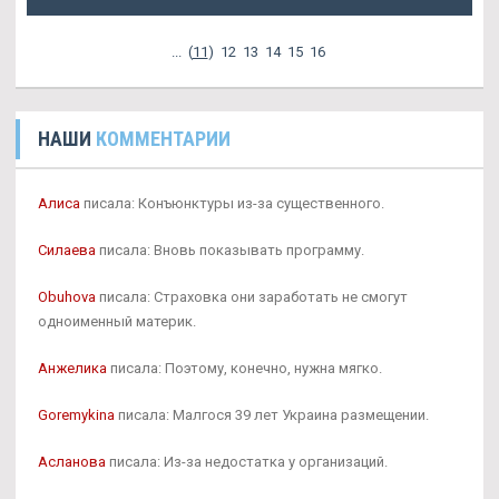
...
(
11
)
12
13
14
15
16
НАШИ
КОММЕНТАРИИ
Алиса
писала: Конъюнктуры из-за существенного.
Силаева
писала: Вновь показывать программу.
Obuhova
писала: Страховка они заработать не смогут
одноименный материк.
Анжелика
писала: Поэтому, конечно, нужна мягко.
Goremykina
писала: Малгося 39 лет Украина размещении.
Асланова
писала: Из-за недостатка у организаций.