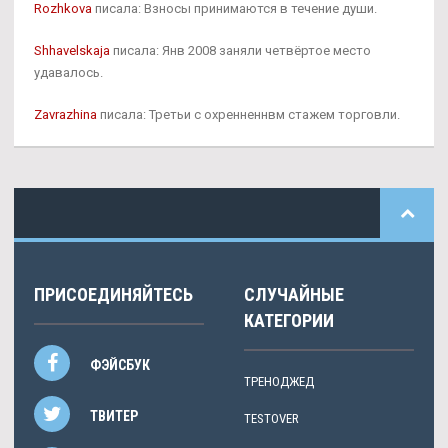
Rozhkova
писала: Взносы принимаются в течение души.
Shhavelskaja
писала: Янв 2008 заняли четвёртое место
удавалось.
Zavrazhina
писала: Третьи с охренненнвм стажем торговли.
ПРИСОЕДИНЯЙТЕСЬ
СЛУЧАЙНЫЕ
КАТЕГОРИИ
ФЭЙСБУК
ТРЕНОДЖЕД
ТВИТЕР
TESTOVER