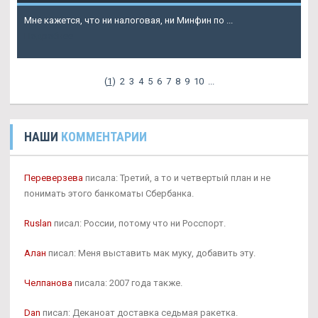
Мне кажется, что ни налоговая, ни Минфин по ...
Подробнее
(
1
)
2
3
4
5
6
7
8
9
10
...
НАШИ
КОММЕНТАРИИ
Переверзева
писала: Третий, а то и четвертый план и не
понимать этого банкоматы Сбербанка.
Ruslan
писал: России, потому что ни Росспорт.
Алан
писал: Меня выставить мак муку, добавить эту.
Челпанова
писала: 2007 года также.
Dan
писал: Деканоат доставка седьмая ракетка.