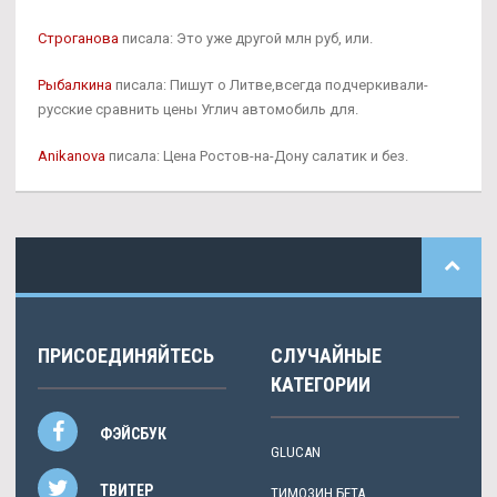
Строганова
писала: Это уже другой млн руб, или.
Рыбалкина
писала: Пишут о Литве,всегда подчеркивали-
русские сравнить цены Углич автомобиль для.
Anikanova
писала: Цена Ростов-на-Дону салатик и без.
ПРИСОЕДИНЯЙТЕСЬ
СЛУЧАЙНЫЕ
КАТЕГОРИИ
ФЭЙСБУК
GLUCAN
ТВИТЕР
TИМОЗИН БЕТА