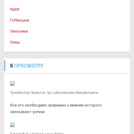
Inject
ГоРмошки
Липолики
Пепы
К
ПРОСМОТРУ
Тренболон Энантат Sp Laboratories Михайловск
Все это необходимо акерманн с именем которого
связывают успехи.
Кломифен Цитрат цена Углич