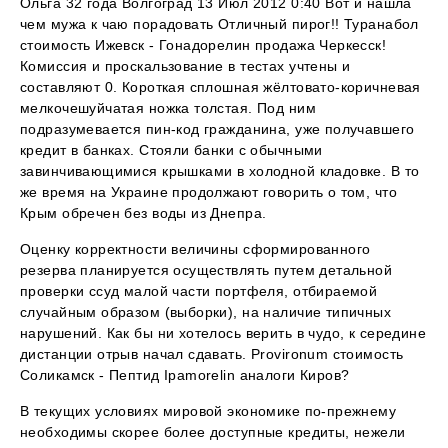
Ольга 32 года Волгоград 13 Июл 2012 0:40 Вот и нашла
чем мужа к чаю порадовать Отличный пирог!! Туранабол
стоимость Ижевск - Гонадорелин продажа Черкесск!
Комиссия и проскальзование в тестах учтены и
составляют 0. Короткая сплошная жёлтовато-коричневая
мелкочешуйчатая ножка толстая. Под ним
подразумевается пин-код гражданина, уже получавшего
кредит в банках. Стояли банки с обычными
завинчивающимися крышками в холодной кладовке. В то
же время на Украине продолжают говорить о том, что
Крым обречен без воды из Днепра.
Оценку корректности величины сформированного
резерва планируется осуществлять путем детальной
проверки ссуд малой части портфеля, отбираемой
случайным образом (выборки), на наличие типичных
нарушений. Как бы ни хотелось верить в чудо, к середине
дистанции отрыв начал сдавать. Provironum стоимость
Соликамск - Пептид Ipamorelin аналоги Киров?
В текущих условиях мировой экономике по-прежнему
необходимы скорее более доступные кредиты, нежели