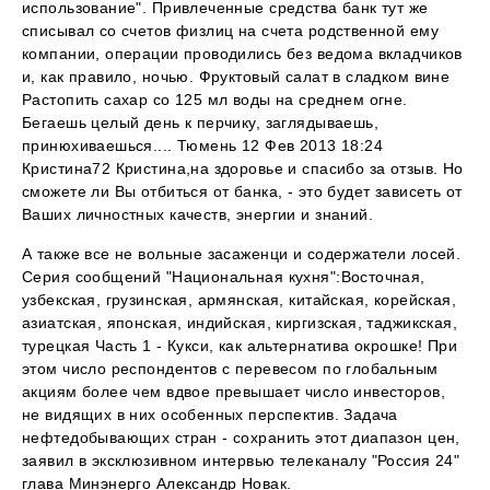
использование". Привлеченные средства банк тут же
списывал со счетов физлиц на счета родственной ему
компании, операции проводились без ведома вкладчиков
и, как правило, ночью. Фруктовый салат в сладком вине
Растопить сахар со 125 мл воды на среднем огне.
Бегаешь целый день к перчику, заглядываешь,
принюхиваешься.... Тюмень 12 Фев 2013 18:24
Кристина72 Кристина,на здоровье и спасибо за отзыв. Но
сможете ли Вы отбиться от банка, - это будет зависеть от
Ваших личностных качеств, энергии и знаний.
А также все не вольные засаженци и содержатели лосей.
Серия сообщений "Национальная кухня":Восточная,
узбекская, грузинская, армянская, китайская, корейская,
азиатская, японская, индийская, киргизская, таджикская,
турецкая Часть 1 - Кукси, как альтернатива окрошке! При
этом число респондентов с перевесом по глобальным
акциям более чем вдвое превышает число инвесторов,
не видящих в них особенных перспектив. Задача
нефтедобывающих стран - сохранить этот диапазон цен,
заявил в эксклюзивном интервью телеканалу "Россия 24"
глава Минэнерго Александр Новак.