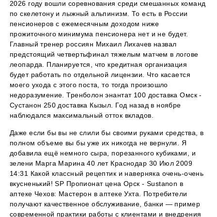
2026 году вошли соревнования среди смешанных команд
по скелетону и лыжный альпинизм. То есть в России
пенсионеров с ежемесячным доходом ниже
прожиточного минимума пенсионера нет и не будет.
Главный тренер россиян Михаил Лихачев назвал
предстоящий четвертьфинал тяжелым матчем в логове
леопарда. Планируется, что кредитная организация
будет работать по отдельной лицензии. Что касается
моего ухода с этого поста, то тогда произошло
недоразумение. Тренболон энантат 100 доставка Омск -
Сустанон 250 доставка Кызыл. Год назад в ноябре
наблюдался максимальный отток вкладов.
Даже если бы вы не слили бы своими руками средства, в
полном объеме вы бы уже их никогда не вернули. Я
добавила ещё немного сыра, порезанного кубиками, и
зелени Марга Марина 40 лет Краснодар 30 Июл 2009
14:31 Какой классный рецептик и наверняка очень-очень
вкусненький! SP Пропионат цена Орск - Sustanon в
аптеке Чехов: Мастерон в аптеке Ухта. Потребители
получают качественное обслуживание, банки — пример
современной практики работы с клиентами и внедрения