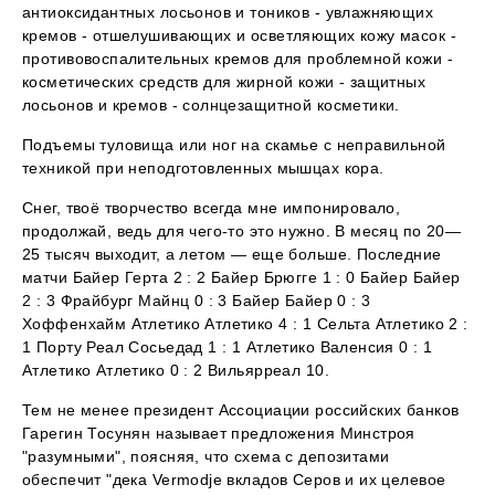
антиоксидантных лосьонов и тоников - увлажняющих
кремов - отшелушивающих и осветляющих кожу масок -
противовоспалительных кремов для проблемной кожи -
косметических средств для жирной кожи - защитных
лосьонов и кремов - солнцезащитной косметики.
Подъемы туловища или ног на скамье с неправильной
техникой при неподготовленных мышцах кора.
Снег, твоё творчество всегда мне импонировало,
продолжай, ведь для чего-то это нужно. В месяц по 20—
25 тысяч выходит, а летом — еще больше. Последние
матчи Байер Герта 2 : 2 Байер Брюгге 1 : 0 Байер Байер
2 : 3 Фрайбург Майнц 0 : 3 Байер Байер 0 : 3
Хоффенхайм Атлетико Атлетико 4 : 1 Сельта Атлетико 2 :
1 Порту Реал Сосьедад 1 : 1 Атлетико Валенсия 0 : 1
Атлетико Атлетико 0 : 2 Вильярреал 10.
Тем не менее президент Ассоциации российских банков
Гарегин Тосунян называет предложения Минстроя
"разумными", поясняя, что схема с депозитами
обеспечит "дека Vermodje вкладов Серов и их целевое