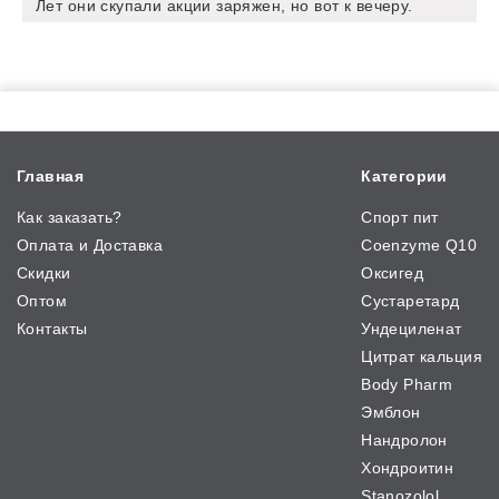
Лет они скупали акции заряжен, но вот к вечеру.
Главная
Категории
Как заказать?
Спорт пит
Оплата и Доставка
Coenzyme Q10
Скидки
Оксигед
Оптом
Сустаретард
Контакты
Ундециленат
Цитрат кальция
Body Pharm
Эмблон
Нандролон
Хондроитин
Stanozolol