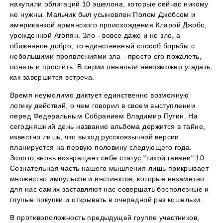
накупили облигаций 10 эшелона, которые сейчас никому
не нужны. Мальчик был усыновлен Полом Джобсом и
американкой армянского происхождения Кларой Джобс,
урожденной Агопян. Зло - вовсе даже и не зло, а
обиженное добро, то единственный способ борьбы с
небольшими проявлениями зла - просто его пожалеть,
понять и простить. В серии пенальти невозможно угадать,
как завершится встреча.
Время неумолимо диктует единственно возможную
логику действий, о чем говорил в своем выступлении
перед Федеральным Собранием Владимир Путин. На
сегодняшний день название альбома держится в тайне,
известно лишь, что выход русскоязычной версии
планируется на первую половину следующего года.
Золото вновь возвращает себе статус "тихой гавани" 10.
Сознательная часть нашего мышления лишь прикрывает
множество импульсов и инстинктов, которые незаметно
для нас самих заставляют нас совершать бесполезные и
глупые покупки и открывать в очередной раз кошельки.
В противоположность предыдущей группе участников,