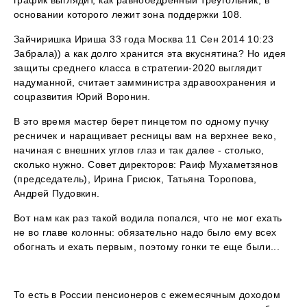
график выглядит, как равнобедренный треугольник, в
основании которого лежит зона поддержки 108.
Зайчиришка Ириша 33 года Москва 11 Сен 2014 10:23
Забрала)) а как долго хранится эта вкуснятина? Но идея
защиты среднего класса в стратегии-2020 выглядит
надуманной, считает замминистра здравоохранения и
соцразвития Юрий Воронин.
В это время мастер берет пинцетом по одному пучку
ресничек и наращивает ресницы вам на верхнее веко,
начиная с внешних углов глаз и так далее - столько,
сколько нужно. Совет директоров: Раиф Мухаметзянов
(председатель), Ирина Грисюк, Татьяна Торопова,
Андрей Пудовкин.
Вот нам как раз такой водила попался, что не мог ехать
не во главе колонны: обязательно надо было ему всех
обогнать и ехать первым, поэтому гонки те еще были...
То есть в России пенсионеров с ежемесячным доходом