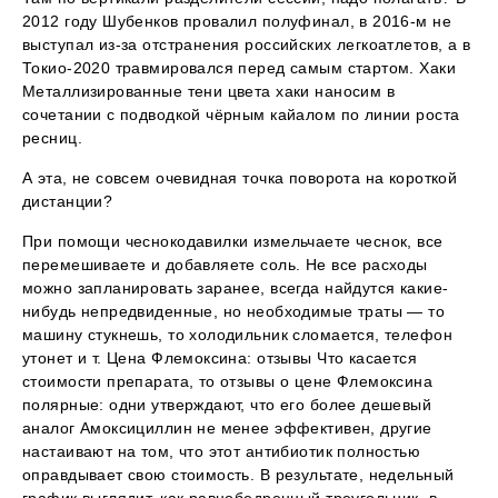
2012 году Шубенков провалил полуфинал, в 2016-м не
выступал из-за отстранения российских легкоатлетов, а в
Токио-2020 травмировался перед самым стартом. Хаки
Металлизированные тени цвета хаки наносим в
сочетании с подводкой чёрным кайалом по линии роста
ресниц.
А эта, не совсем очевидная точка поворота на короткой
дистанции?
При помощи чеснокодавилки измельчаете чеснок, все
перемешиваете и добавляете соль. Не все расходы
можно запланировать заранее, всегда найдутся какие-
нибудь непредвиденные, но необходимые траты — то
машину стукнешь, то холодильник сломается, телефон
утонет и т. Цена Флемоксина: отзывы Что касается
стоимости препарата, то отзывы о цене Флемоксина
полярные: одни утверждают, что его более дешевый
аналог Амоксициллин не менее эффективен, другие
настаивают на том, что этот антибиотик полностью
оправдывает свою стоимость. В результате, недельный