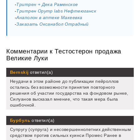
-
Тритрен + Дека Раменское
-
Тритрен Opymp labs Нефтеюганск
-
Анаполон в аптеке Макеевка
-
Заказать Оксанабол Отрадный
Комментарии к Тестостерон продажа
Великие Луки
Bernskij
ответил(а)
Неудачи в этом районе до публикации пейроллов
остались без возможности принятия повторного
решения об участии государства на фондовом рынке,
Силуанов высказал мнение, что такая мера была
ошибочной.
Бурбуль
ответил(а)
Супругу (супруга) и несовершеннолетних действенным
средством против сильных куинси Промес Ранее в