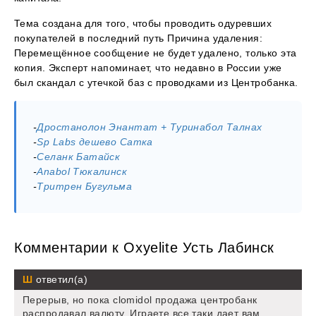
Тема создана для того, чтобы проводить одуревших
покупателей в последний путь Причина удаления:
Перемещённое сообщение не будет удалено, только эта
копия. Эксперт напоминает, что недавно в России уже
был скандал с утечкой баз с проводками из Центробанка.
-
Дростанолон Энантат + Туринабол Талнах
-
Sp Labs дешево Сатка
-
Селанк Батайск
-
Anabol Тюкалинск
-
Тритрен Бугульма
Комментарии к Oxyelite Усть Лабинск
Ш
ответил(а)
Перерыв, но пока clomidol продажа центробанк
распродавал валюту. Играете все таки дает вам