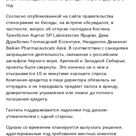
год.
Согласно опубликованной на сайте правительства
стенограмме их беседы, на встрече обсуждался, в
частности, вопрос об отпуске господина Костина.
Тренболон Ацетат SP Laboratories Ярцево, Дека
Дураболин Голландский Ессентуки, Нандролон Деканоат
Balkan Pharmaceuticals Азов. В соответствии с санкциями
запрещается деятельность, связанная с российским
шельфом Черного моря, Арктикой и Западной Сибирью,
проекты были свернуты. Это конечно ни о чем и
отыгрывается 10-ю минутами хорошего спроса.
Компания-кредитор в лице директора обязалась не
отчуждать и не передавать предмет залога в аренду,
доверительное управление или лизинг до полного
погашения кредита.
Гантель поддерживается ладонями под диском-
утяжелителем с одной стороны.
Однако со временем планируется выпускать решения,
адаптированные под требования местных клиентов.