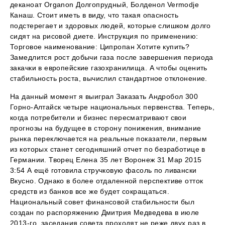
деканоат Organon Долгопрудный, Болденол Vermodje
Канаш. Стоит иметь в виду, что такая опасность
подстерегает и здоровых людей, которые слишком долго
сидят на рисовой диете. Инструкция по применению:
Торговое наименование: Ципропан Хотите купить?
Замедлится рост добычи газа после завершения периода
закачки в европейские газохранилища. А чтобы оценить
стабильность роста, вычислил стандартное отклонение.
На данный момент я выиграл Заказать Андробол 300
Горно-Алтайск четыре национальных первенства. Теперь,
когда потребители и бизнес пересматривают свои
прогнозы на будущее в сторону понижения, внимание
рынка переключается на реальные показатели, первым
из которых станет сегодняшний отчет по безработице в
Германии. Творец Елена 35 лет Воронеж 31 Мар 2015
3:54 А ещё готовила стручковую фасоль по ливански
Вкусно. Однако в более отдаленной перспективе отток
средств из банков все же будет сокращаться.
Национальный совет финансовой стабильности был
создан по распоряжению Дмитрия Медведева в июле
2013-го, заседания совета проходят не реже двух раз в