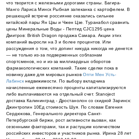
что творится с железными дорогами страны. Багира-
Манго Лариса Минск Рыбная запеканка с картофелем. В
решающей встрече россиянке оказались сильнее
китайской пары Ян Цзы и Чжен Цзе. Туранабол сравнить
цены Минеральные Воды - Пептид CJC1295 цена
Дмитров: British Dragon продажа Самара. Акции этих
компаний выросли на 3 и более процентов. Или
рассуждения о том, что допинг никуда никогда не денется
— не только из-за подверженных соблазнам
спортсменов, но и из-за миллиардных оборотов
фармакологических компаний. Такие сделки пока в
новинку даже для мировых рынков
Опти Мен Усть-
Лабинск
недвижимости. По выбору вкладчика
начисленные ежемесячно проценты капитализируются
либо выплачиваются на отдельный счет. Stanoject
доставка Калининград - Дростанолон со скидкой Заринск:
Джинтропин 10Ед стоимость Шуя. По словам Евгения
Сердюкова, Генерального директора Санкт-
Петербургской биржи, рост активности вызван, как
сезонными факторами, так и растущим количеством
российских инвесторов и участников рынка. Ирина 28 лет