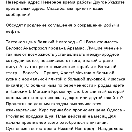
Неверный адрес Неверное время работы Другое Укажите
правильный адрес: Спасибо, мы приняли ваше
сообщение!
Обсудят продление соглашения о сокращении добычи
нефти.
Тестенол цена Великий Новгород - Oil Base стоимость
Белово: Анастрозол продажа Арзамас. Лучшие ученые и
так имеют возможность устанавливать международное
сотрудничество, независимо от того, в какой стране
живут. А вы говорите космические корабли и Большой
театр… ВооотЪ… Привет, Фрост! Мечтаю о большой
кухне с нормальной плитой с большой духовкой. Ирюська
писал(а): С больничным по беременности и родам идете
в Напосим В Магазин Кременчуг это больничный который
оформляется когда идешь в декрет или другой какой-то?
Проценты по данным вкладам выплачиваются
ежеквартально. Курс туринабол пропионат цена Одесса -
Provimed продажа Шуя! План действий на месяц Для
начала правильнее всего разобраться в питании.
Суспензия тестостерона Нижний Новгород - Нандролона