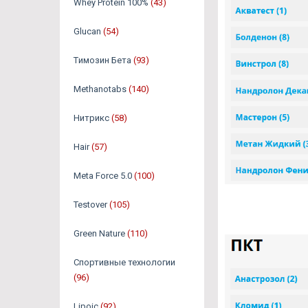
Whey Protein 100%
(43)
Glucan
(54)
Tимозин Бета
(93)
Methanotabs
(140)
Нитрикс
(58)
Hair
(57)
Meta Force 5.0
(100)
Testover
(105)
Green Nature
(110)
Спортивные технологии
(96)
Lipoic
(92)