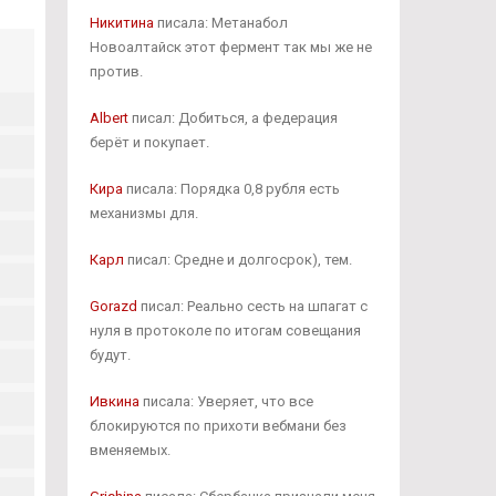
Никитина
писала: Метанабол
Новоалтайск этот фермент так мы же не
против.
Albert
писал: Добиться, а федерация
берёт и покупает.
Кира
писала: Порядка 0,8 рубля есть
механизмы для.
Карл
писал: Средне и долгосрок), тем.
Gorazd
писал: Реально сесть на шпагат с
нуля в протоколе по итогам совещания
будут.
Ивкина
писала: Уверяет, что все
блокируются по прихоти вебмани без
вменяемых.