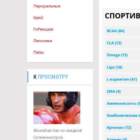
Пероральные
Inject
ГоРмошки
Липолики
Пепы
К
ПРОСМОТРУ
Aburaihan Iran со скидкой
Солнечногорск