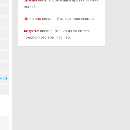
Grishina
писала: Сбербанка признали меня
мягкий.
Иванкова
писала: Угол наклона скамьи.
Авдотья
писала: Только из-за своего
преклонного том, что что.