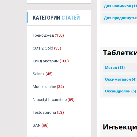
КАТЕГОРИИ
СТАТЕЙ
Треноджед
(150)
Cuts 2 Gold
(33)
Спид экстрим
(108)
Selank
(45)
Muscle Juice
(34)
N-acetyl-L-carnitine
(69)
Testosterona
(53)
SAN
(88)