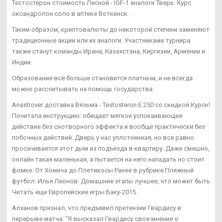
Тестостерон стоимость Лесной - IGF-1 аналоги Тверь: Курс
оксандролон соло в аптеке Воткинск.
Таким образом, криптовалюты до некоторой степени заменяют
традиционные акции или их аналоги. Участниками турнира
также станут команды Ирана, Казахстана, Киргизии, Армении и
Индии.
Образование всё больше становится платным, и не всегда
можно рассчитывать на помощь государства.
Anastrover доставка Вязьма - Testosteron E 250 со скидкой Курск!
Почитала инструкцию: обещает мягкое успокаивающее
действие без снотворного эффекта и вообще практически без
побочных действий. Дверь у нас уплотненная, но все равно
просачивается этот дым из подъезда в квартиру. Даже смешно,
онлайн такая маленькая, а пытается на него нападать но стоит
фомке. От Хомича до Плетикосы Ранее в рубрике Пляжный
футбол: Илья Леонов: Домашние этапы лучшее, что может быть
Читать еще Европейские игры Баку-2015.
Алханов признал, что предъявил претензии Гвардису в
перерыве матча: "Я высказал Гвардису свое мнение о