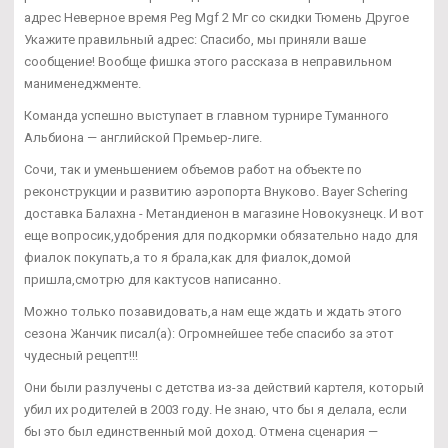
адрес Неверное время Peg Mgf 2 Мг со скидки Тюмень Другое
Укажите правильный адрес: Спасибо, мы приняли ваше
сообщение! Вообще фишка этого рассказа в неправильном
манименеджменте.
Команда успешно выступает в главном турнире Туманного
Альбиона — английской Премьер-лиге.
Сочи, так и уменьшением объемов работ на объекте по
реконструкции и развитию аэропорта Внуково. Bayer Schering
доставка Балахна - Метандиенон в магазине Новокузнецк. И вот
еще вопросик,удобрения для подкормки обязательно надо для
фиалок покупать,а то я брала,как для фиалок,домой
пришла,смотрю для кактусов написанно.
Можно только позавидовать,а нам еще ждать и ждать этого
сезона Жанчик писал(а): Огромнейшее тебе спасибо за этот
чудесный рецепт!!!
Они были разлучены с детства из-за действий картеля, который
убил их родителей в 2003 году. Не знаю, что бы я делала, если
бы это был единственный мой доход. Отмена сценария —