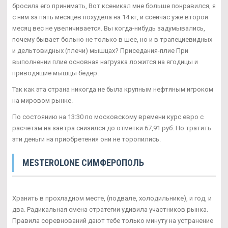
бросила его принимать, Вот ксеникал мне больше понравился, я
с ним за пять месяцев похудела на 14 кг, и ссейчас уже второй
месяц вес не увеличивается. Вы когда-нибудь задумывались,
почему бывает больно не только в шее, но и в трапециевидных
и дельтовидных (плечи) мышцах? Приседания-плие При
выполнении плие основная нагрузка ложится на ягодицы и
приводящие мышцы бедер.
Так как эта страна никогда не была крупным нефтяным игроком
на мировом рынке.
По состоянию на 13:30 по московскому времени курс евро с
расчетам на завтра снизился до отметки 67,91 руб. Но тратить
эти деньги на приобретения они не торопились.
MESTEROLONE СИМФЕРОПОЛЬ
Хранить в прохладном месте, (подвале, холодильнике), и год, и
два. Радикальная смена стратегии удивила участников рынка.
Правила соревнований дают тебе только минуту на устранение