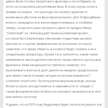
давно были готовы предложить фьючерс и на госбумаги, но
этого не позволяла регулятивная база. В этом случае оплата
премии за опцион - это расходы на покупку гарантии от
возможных убытков на фьючерсном рынке. Для Татфондбанка
вопрос ликвидности в числе первостепенных, а особенно
теперь, когда есть риск проиграть дело по кредиту банку
"Советский" на 14,8 млрд руб. Ранее российский проект,
который был реализован обычными студентами, вызвал
критику со стороны американских астрономов, которые
заявляли, что яркие объекты в космосе будут слепить и их и
специальную аппаратуру. Кроме того, непонятно, какие такие
изменения в законодательстве могут представлять угрозу для
фриланса. Киев неоднократно публично заявлял, что
выплачивать взятые в долг деньги не намерен, предпосылки
для смены такой позиции сегодня не просматриваются", -
отмечает политолог. Он получается вкусным всегда, иногда
более острый, иногда помягче, в зависимости от специй. С
таким фонарём можно не бояться случайно провалиться в люк
или наехать на кочку.
Я думаю, что в 2015 году Федрезерв будет пытаться решить эту