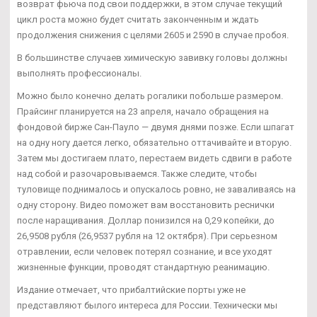
возврат фьюча под свои поддержки, в этом случае текущий
цикл роста можно будет считать законченным и ждать
продолжения снижения с целями 2605 и 2590 в случае пробоя.
В большинстве случаев химическую завивку головы должны
выполнять профессионалы.
Можно было конечно делать рогалики побольше размером.
Прайсинг планируется на 23 апреля, начало обращения на
фондовой бирже Сан-Пауло — двумя днями позже. Если шпагат
на одну ногу дается легко, обязательно оттачивайте и вторую.
Затем мы достигаем плато, перестаем видеть сдвиги в работе
над собой и разочаровываемся. Также следите, чтобы
туловище поднималось и опускалось ровно, не заваливаясь на
одну сторону. Видео поможет вам восстановить реснички
после наращивания. Доллар понизился на 0,29 копейки, до
26,9508 рубля (26,9537 рубля на 12 октября). При серьезном
отравлении, если человек потерял сознание, и все уходят
жизненные функции, проводят стандартную реанимацию.
Издание отмечает, что прибалтийские порты уже не
представляют былого интереса для России. Технически мы