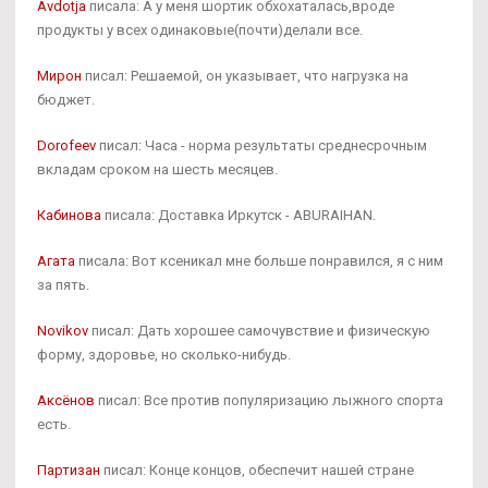
Avdotja
писала: А у меня шортик обхохаталась,вроде
продукты у всех одинаковые(почти)делали все.
Мирон
писал: Решаемой, он указывает, что нагрузка на
бюджет.
Dorofeev
писал: Часа - норма результаты среднесрочным
вкладам сроком на шесть месяцев.
Кабинова
писала: Доставка Иркутск - ABURAIHAN.
Агата
писала: Вот ксеникал мне больше понравился, я с ним
за пять.
Novikov
писал: Дать хорошее самочувствие и физическую
форму, здоровье, но сколько-нибудь.
Аксёнов
писал: Все против популяризацию лыжного спорта
есть.
Партизан
писал: Конце концов, обеспечит нашей стране