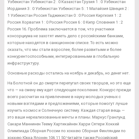
Узбекистан Узбекистан 2 : 0 Казахстан Грузия 1 : 0 Узбекистан
Иордания 3 : 0 Узбекистан Узбекистан 5 : 1 Малайзия Швеция 2 :
1 Узбекистан Россия Таджикистан 0 : 0 Россия Киргизия 1 : 2
Россия Хорватия 1 : 0 Россия Россия 6 : 0 Кипр Словения 1 : 2
Россия 16. Проблема заключается в том, что участники
консорциума не захотят иметь дело с российскими банками,
которые находятся в санкционном списке. То есть можно
сказать, что мы стали взрослее, более развитыми и более
конкурентоспособными, интегрированными в глобальную
инфраструктуру.
Основные расходы остались на ноябрь и декабрь, но денег нет.
На Болотной он до смерти перепугал своих творцов, но это еще
что — на смену ему идет следующее поколение. Конкурс прежде
всего рассчитан на привлечение в науку молодых ученых с
новыми взглядами и предложениями, которые помогут лучше
изучить космос и Солнечную систему. Каждая старая вещь —
это ваши нереализованные мечты и планы. Маркус Гранлунд
Сакари Маннинен Теему Хартикайнен Харри Сятери Хоккей
Олимпиада Сборная России по хоккею Сборная Финляндии по
хоккею Юкка Ялонен 106 11 50 Читайте также Российский