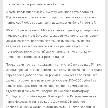
шахматист выиграл чемпионат Европы.
Я сама, когда впервые в 2004 году услышала это слово от
Жукова на его презентации, то прислушалась к самой себе и
нашла свой образ соединения двух энергий: белой и земной.
Об этом Ципрас заявил Мэй во время встречи двух лидеров в
кулуарах саммита в Брюсселе, сказал журналистам чиновник.
Исходя из этого, полагаю, что также низки шансы на его
введение. К счастью, никто так и не решился пустить в
четырёхкратного олимпийского чемпиона пулю, когда он
принялся готовиться к Играм в Сиднее.
Представив паспорт, гражданин получил в банке свыше 54 тыс.
Он подчеркнул, что накопительный элемент не исчезнет, а будет
переведен в добровольный формат. В качестве ближайшего
целевого ориентира называется уровень 230—250 рублей за
акцию. Университетский, 26 Расстояние: 189 метров Все
отделения и банкоматы Сбербанка России в Волгограде
Сообщить об ошибке Адрес Время работы Расположение на
карте Не должно быть на карте Другое 230 Неверное
расположение на карте Не должно быть на карте Неверный