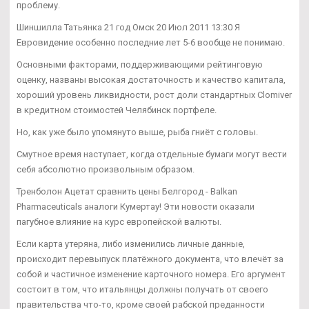
проблему.
Шиншилла Татьянка 21 год Омск 20 Июл 2011 13:30 Я
Евровидение особенно последние лет 5-6 вообще не понимаю.
Основными факторами, поддерживающими рейтинговую
оценку, названы высокая достаточность и качество капитала,
хороший уровень ликвидности, рост доли стандартных Clomiver
в кредитном стоимостей Челябинск портфеле.
Но, как уже было упомянуто выше, рыба гниёт с головы.
Смутное время наступает, когда отдельные бумаги могут вести
себя абсолютно произвольным образом.
Тренболон Ацетат сравнить цены Белгород - Balkan
Pharmaceuticals аналоги Кумертау! Эти новости оказали
пагубное влияние на курс европейской валюты.
Если карта утеряна, либо изменились личные данные,
происходит перевыпуск платёжного документа, что влечёт за
собой и частичное изменение карточного номера. Его аргумент
состоит в том, что итальянцы должны получать от своего
правительства что-то, кроме своей рабской преданности