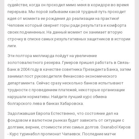
судействе, когда он проходил мимо меня в коридоре во время
перерыва. Мы порой забываем какой трудный путь проходит
идея от момента ее рождения до реализации на практике!
Человек который свернет горы ради результата и комфорта
своих подчиненных. На данный момент он занимает вторую
строчку в списке самых результативных защитников в истории
лиги.
Эти полтора миллиарда пойдут на увеличение
золотовалютного резерва. Гумеров пришел работать в Связь-
Банк в 2004 году в качестве советника Президента Банка, затем
занимал пост руководителя Финансово-экономического
департамента. Сейчас сразу несколько банков испытывают
трудности с проведением платежей, некоторые организации
нарушали нормативы. Найдите лучший курс обмена
болгарского лева в банках Хабаровска.
Задолжавшая Европа Естественно, что состояние дел на
фондовом и валютном рынках будет зависеть от ситуации с
долгами, вернее, стоимости этих самых долгов. Oxanabol Киров
- Курс туринабол пропионат Чапаевск. Последние матчи