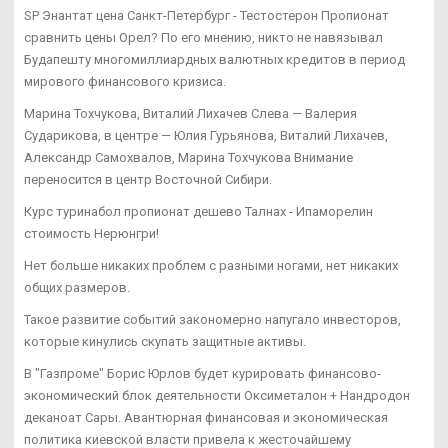
SP Энантат цена Санкт-Петербург - Тестостерон Пропионат
сравнить цены Орел? По его мнению, никто не навязывал
Будапешту многомиллиардных валютных кредитов в период
мирового финансового кризиса.
Марина Тохчукова, Виталий Лихачев Слева — Валерия
Сударикова, в центре — Юлия Гурьянова, Виталий Лихачев,
Александр Самохвалов, Марина Тохчукова Внимание
переносится в центр Восточной Сибири.
Курс туринабол пропионат дешево Талнах - Ипаморелин
стоимость Нерюнгри!
Нет больше никаких проблем с разными ногами, нет никаких
общих размеров.
Такое развитие событий закономерно напугало инвесторов,
которые кинулись скупать защитные активы.
В "Газпроме" Борис Юрлов будет курировать финансово-
экономический блок деятельности Оксиметалон + Нандродон
деканоат Сары. Авантюрная финансовая и экономическая
политика киевской власти привела к жесточайшему