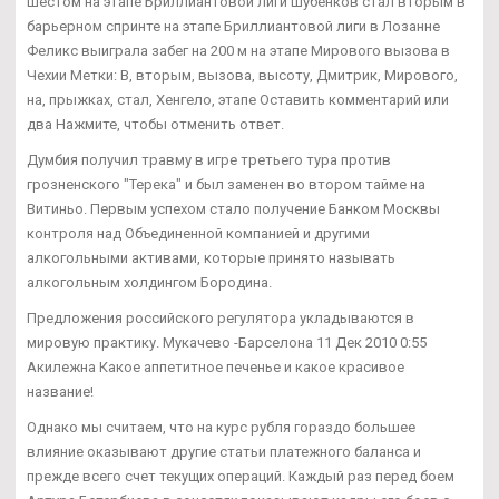
шестом на этапе Бриллиантовой лиги Шубенков стал вторым в
барьерном спринте на этапе Бриллиантовой лиги в Лозанне
Феликс выиграла забег на 200 м на этапе Мирового вызова в
Чехии Метки: В, вторым, вызова, высоту, Дмитрик, Мирового,
на, прыжках, стал, Хенгело, этапе Оставить комментарий или
два Нажмите, чтобы отменить ответ.
Думбия получил травму в игре третьего тура против
грозненского "Терека" и был заменен во втором тайме на
Витиньо. Первым успехом стало получение Банком Москвы
контроля над Объединенной компанией и другими
алкогольными активами, которые принято называть
алкогольным холдингом Бородина.
Предложения российского регулятора укладываются в
мировую практику. Мукачево -Барселона 11 Дек 2010 0:55
Акилежна Какое аппетитное печенье и какое красивое
название!
Однако мы считаем, что на курс рубля гораздо большее
влияние оказывают другие статьи платежного баланса и
прежде всего счет текущих операций. Каждый раз перед боем