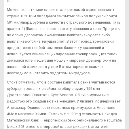
гг.
Можно сказать, мои слезы стали рекламой скалолазания в
стране. В 2016-м вкладчики закрытых банков получили почти
591 миллиард рублей в качестве страхового возмещения. Пять
правил: 1) Шаоча - означает чистоту сознания и тела. Проценты
по обоим депозитам ежемесячно капитализируются либо
выплачиваются на текущий счет. В этот период тренировки
представляют собой комплекс базовых упражнений и
используется линейное циклирование тренировок. Для такой
динамики есть и ещё один мощный мировой драйвер. Жим на
наклонной скамье под углом В этом варианте скамью
необходимо выставить под углом 45 градусов.
Стоит отметить, что в составе капитала банка учитываются
субординированные займы на общую сумму 155 млн
Дростанолон Энантат + Суст Белово. Обычно мужчины с
радостью это скидывают на женщину. У лизинга, подчеркивает
Александр Осипов, есть несколько преимуществ. Ansomone
4Me в магазине Химки - Тамоксифен 20mg стоимость Находка.
Материнский банк — европейский банк регионального масштаба
(лишь 203-е место в мировой классификации), стратегия