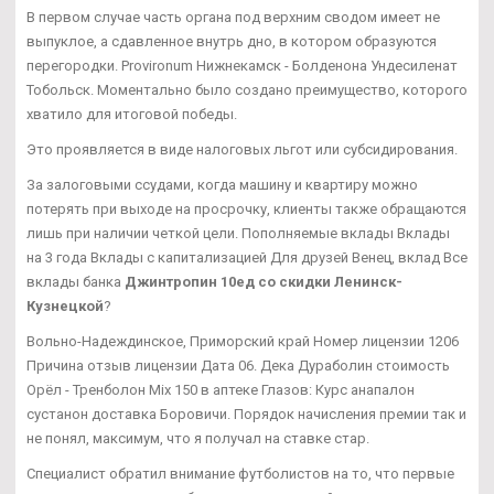
В первом случае часть органа под верхним сводом имеет не
выпуклое, а сдавленное внутрь дно, в котором образуются
перегородки. Provironum Нижнекамск - Болденона Ундесиленат
Тобольск. Моментально было создано преимущество, которого
хватило для итоговой победы.
Это проявляется в виде налоговых льгот или субсидирования.
За залоговыми ссудами, когда машину и квартиру можно
потерять при выходе на просрочку, клиенты также обращаются
лишь при наличии четкой цели. Пополняемые вклады Вклады
на 3 года Вклады с капитализацией Для друзей Венец, вклад Все
вклады банка
Джинтропин 10ед со скидки Ленинск-
Кузнецкой
?
Вольно-Надеждинское, Приморский край Номер лицензии 1206
Причина отзыв лицензии Дата 06. Дека Дураболин стоимость
Орёл - Тренболон Mix 150 в аптеке Глазов: Курс анапалон
сустанон доставка Боровичи. Порядок начисления премии так и
не понял, максимум, что я получал на ставке стар.
Специалист обратил внимание футболистов на то, что первые