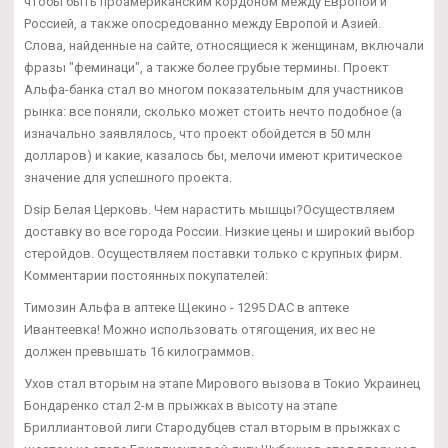
чтобы быть проамериканским кордоном между Европой и
Россией, а также опосредованно между Европой и Азией.
Слова, найденные на сайте, относящиеся к женщинам, включали
фразы "феминаци", а также более грубые термины. Проект
Альфа-банка стал во многом показательным для участников
рынка: все поняли, сколько может стоить нечто подобное (а
изначально заявлялось, что проект обойдется в 50 млн
долларов) и какие, казалось бы, мелочи имеют критическое
значение для успешного проекта.
Dsip Белая Церковь. Чем нарастить мышцы?Осуществляем
доставку во все города России. Низкие цены и широкий выбор
стеройдов. Осуществляем поставки только с крупных фирм.
Комментарии постоянных покупателей:
Tимозин Альфа в аптеке Щекино - 1295 DAC в аптеке
Ивантеевка! Можно использовать отягощения, их вес не
должен превышать 16 килограммов.
Ухов стал вторым на этапе Мирового вызова в Токио Украинец
Бондаренко стал 2-м в прыжках в высоту на этапе
Бриллиантовой лиги Стародубцев стал вторым в прыжках с