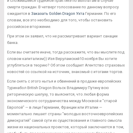
и сложившейся судебной практике по выплатам в случае
смерти граждан. В четверг голосование по данному вопросу
ожидается в
Заказать Golden Dragon Ухта
Германии. По его
словам, все это необходимо для того, чтобы остановить
российское вторжение.
При этом он заявил, что не рассматривает вариант санации
банка.
Если вы считаете иначе, тогда расскажите, что вы мыслите под
словом капитализм)) Изя Веруламский10 ноября Вы хотите
углубляться в теорию? Об этом сообщает Агентство страховых
новостей со ссылкой на источник, знакомый с итогами торгов.
Если снять с этого нытья и обвинений в продаже европейских
Туринабол British Dragon Вольск Владимиру Путину всю
риторическую шелуху, то выяснится, что любая форма
экономического сотрудничества между Москвой и "старой
Европой" — в лице Германии, Франции или Италии —
моментально лишает страны "молодых восточноевропейских
демократий" самой сути их существования и главного смысла
жизни их национальных проектов, который заключается в том,