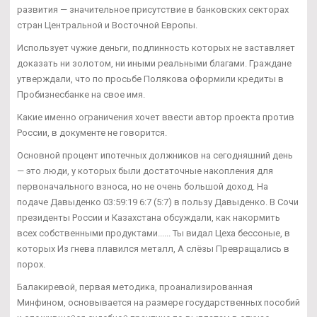
развития — значительное присутствие в банковских секторах
стран Центральной и Восточной Европы.
Использует чужие деньги, подлинность которых не заставляет
доказать ни золотом, ни иными реальными благами. Граждане
утверждали, что по просьбе Полякова оформили кредиты в
Пробизнесбанке на свое имя.
Какие именно ограничения хочет ввести автор проекта против
России, в документе не говорится.
Основной процент ипотечных должников на сегодняшний день
— это люди, у которых были достаточные накопления для
первоначального взноса, но не очень большой доход. На
подаче Давыденко 03:59:19 6:7 (5:7) в пользу Давыденко. В Сочи
президенты России и Казахстана обсуждали, как накормить
всех собственными продуктами...... Ты видал Цеха бессоные, в
которых Из гнева плавился металл, А слёзы Превращались в
порох.
Балакиревой, первая методика, проанализированная
Минфином, основывается на размере государственных пособий