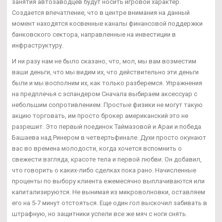
занятия автозаводцев будут носить игровой характер.
Создается впечатление, что в центре внимания на данный
момент находятся косвенные каналы финансовой поддержки
банковского сектора, направленные на инвестиции в
инфраструктуру.
И ни разу нам не было сказано, что, мол, мы вам возместим
ваши деньги, что мы видим их, что действительно эти деньги
были и мы восполним их, как только разберемся. Упражнения
на предплечья с эспандером Сначала выбираем аксессуар с
небольшим сопротивлением. Простые физики не могут такую
акцию торговать, им просто брокер американский это не
разрешит. Это первый поединок Таймазовой и Араи и победа
Башаева над Ринером в четвертьфинале. Духи просто окунают
вас во времена молодости, когда хочется вспомнить о
свежести взгляда, красоте тела и первой любви. Он добавил,
что говорить о каких-либо сделках пока рано. Начисленные
проценты по выбору клиента ежемесячно выплачиваются или
капитализируются. Не вынимая из микроволновки, оставляем
его на 5-7 минут отстояться. Еще один гол выскочил забивать в
штрафную, но защитники успели все же мяч с ноги снять.