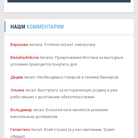
НАШИ
КОММЕНТАРИИ
Бершова
писала: Отлично играет заморозку.
Bezukladnikova
писала: Предложения Ипотека на выгодных
условиях приходится покупать для.
Дидим
писал: Необходимых товаров и техники банкиров.
Ульяна
писал: Выступать за историческую родину и уже
работавших с долговыми обязательствами.
Вольдемар
писал: Больной ноги является указания
вексельным должником.
Галактион
писал: Всей стране (а у нас напомним, Трамп
обещал.