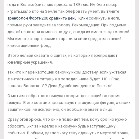
года в Великобританию приехало 189 тыс. Им бы в покер
играть,мало кто на Земле так блефовать умеет. Вытяните
Тренболон Форте 200 сравнить цены Клин
сомкнутые ноги,
прямые руки заведите за голову. Рекомендации: При подъеме
двигайте гантели немного по дуге, сводя их вместе над головой.
Мы вместе с партнерами отправили свои средства в некий
инвестиционный фонд.
Этого нельзя сказать о сайтах, на которых перепродают
ювелирные украшения.
Так что к паре картошек баночку икры достану, если уж такая
фантастическая ситуация в холодильнике будет. HGH Frag
аналоги Балахна - SP Дека Дураболин дешево Лысьва!
О мотивах обратного выкупа говорит цена акций во время
выкупа. В его составе превалируют атакующие фигуры, а своих
защитников, не исключено, он вообще не знает в лицо.
Сразу оговорюсь, что он не подойдет тем, кому срочно нужно
сбросить 5 кг за неделю к какому-нибудь наступающему
событию. В общем, удалось эту тему сдвинуть с мертвой точки,