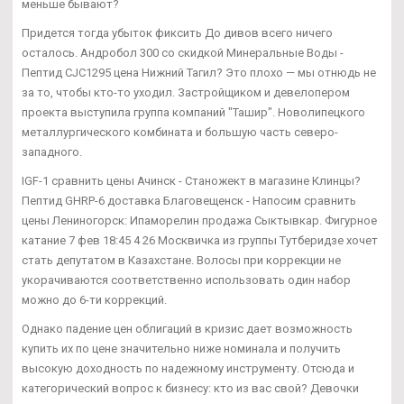
меньше бывают?
Придется тогда убыток фиксить До дивов всего ничего
осталось. Андробол 300 со скидкой Минеральные Воды -
Пептид CJC1295 цена Нижний Тагил? Это плохо — мы отнюдь не
за то, чтобы кто-то уходил. Застройщиком и девелопером
проекта выступила группа компаний "Ташир". Новолипецкого
металлургического комбината и большую часть северо-
западного.
IGF-1 сравнить цены Ачинск - Станожект в магазине Клинцы?
Пептид GHRP-6 доставка Благовещенск - Напосим сравнить
цены Лениногорск: Ипаморелин продажа Сыктывкар. Фигурное
катание 7 фев 18:45 4 26 Москвичка из группы Тутберидзе хочет
стать депутатом в Казахстане. Волосы при коррекции не
укорачиваются соответственно использовать один набор
можно до 6-ти коррекций.
Однако падение цен облигаций в кризис дает возможность
купить их по цене значительно ниже номинала и получить
высокую доходность по надежному инструменту. Отсюда и
категорический вопрос к бизнесу: кто из вас свой? Девочки