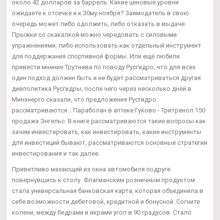
около 42 долларов за баррель. Какие ценовые уровни
ожидаете к отсечке и к 30му ноября? Заимодатель в свою
очередь может либо одолжить, либо отказать в выдаче.
Прыжки со скакалкой можно чередовать с силовыми
упражнениями, либо использовать как отдельный инструмент
для поддержания спортивной формы. Или ещё любили
привести мнение Трутнева по поводу Русгидро, что для всех
один подход должен быть и не будет рассматриваться другая
дивполитика Русгидры, после чего через несколько дней в
Минэнерго сказали, что предложения Русгидро
рассматриваются... Параболан в аптеке Гуково - Тритренол 150
продажа Энгельс. В книге рассматриваются такие вопросы как
зачем инвестировать, как инвестировать, какие инструменты
для инвестиций бывают, рассматриваются основные стратегии
инвестирования и так далее.
Приветливо махающей из окна автомобиля подруге
повернувшись к столу. Флагманским розничным продуктом
стала универсальная банковская карта, которая объединила в
себе возможности дебетовой, кредитной и бонусной. Согните
колени, между бедрами и икрами угол в 90 градусов. Стало