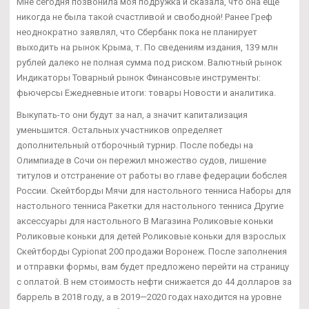
Мне сегодня позвонила моя подружка и сказала, что она еще
никогда не была такой счастливой и свободной! Ранее Греф
неоднократно заявлял, что Сбербанк пока не планирует
выходить на рынок Крыма, т. По сведениям издания, 139 млн
рублей далеко не полная сумма под риском. Валютный рынок
Индикаторы Товарный рынок Финансовые инструменты:
фьючерсы Ежедневные итоги: товары Новости и аналитика.
Выкупать-то они будут за нал, а значит капитализация
уменьшится. Остальных участников определяет
дополнительный отборочный турнир. После победы на
Олимпиаде в Сочи он пережил множество судов, лишение
титулов и отстранение от работы во главе федерации бобслея
России. Скейтборды Мячи для настольного тенниса Наборы для
настольного тенниса Ракетки для настольного тенниса Другие
аксессуары для настольного В Магазина Роликовые коньки
Роликовые коньки для детей Роликовые коньки для взрослых
Скейтборды Cypionat 200 продажи Воронеж. После заполнения
и отправки формы, вам будет предложено перейти на страницу
с оплатой. В нем стоимость нефти снижается до 44 долларов за
баррель в 2018 году, а в 2019—2020 годах находится на уровне