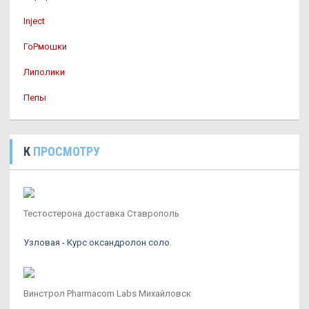
Inject
ГоРмошки
Липолики
Пепы
К
ПРОСМОТРУ
Тестостерона доставка Ставрополь
Узловая - Курс оксандролон соло.
Винстрол Pharmacom Labs Михайловск