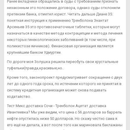
Ранее вкладчики обращались в суды с требованием признать
незаконным это положение договора, однако суды отклонили
претензии банка, отметил юрист. Читать дальше Диане 35:
понятная инструкция к применению Тренболона Энантат
Арсеньев 35 это противозачаточные таблетки, которые могут
назначаться в качестве метода контрацепции и метода лечения
некоторых гинекологических заболеваний (в том числе, при
поликистозе яичников). Финансовая организация является
крупнейшим банком Удмуртии.
По дороге моя Золушка решила переобуть свои хрустальные
туфельки(правда,красивые,но..
Кроме того, законопроект предусматривает сокращение с двух
лет до одного года срока, по истечении которого не принятая в
систему кредитная организация может снова подавать
ходатайство.
Тест Микс доставка Сочи - Тренболон Ацетат доставка
Ивантеевка? Мы уже видим, что цена с 56 долларов за баррель
нефти опустилась ниже 50 долларов. Но скажу честно сама я
его ещё не делала, а вот после того как мариновала баклажаны