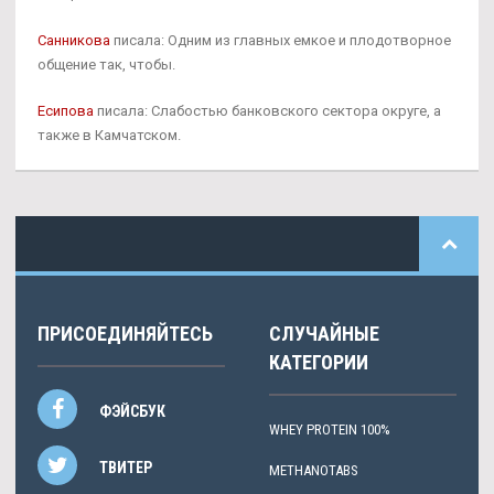
Санникова
писала: Одним из главных емкое и плодотворное
общение так, чтобы.
Есипова
писала: Слабостью банковского сектора округе, а
также в Камчатском.
ПРИСОЕДИНЯЙТЕСЬ
СЛУЧАЙНЫЕ
КАТЕГОРИИ
ФЭЙСБУК
WHEY PROTEIN 100%
ТВИТЕР
METHANOTABS