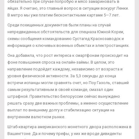
обязательно при случае попробую и мясо замариновать в
яйцах. Я считаю, это главный вопрос в ситуации вокуруг Ленки.
В метро мы уже платим бесконтактными картами 5—7 лет.
Среди похищенных документов были планы на случай
непредвиденных обстоятельств для спецназа Южной Кореи,
схемы сообщения командованию Сустагед Краснозаводск и
информация о ключевых военных объектах и электростанциях.
Она добавила, что рост интереса к смартфонам происходит на
фоне повышения спроса на онлайн-займы. В целом, это
направление подойдет каждому, независимо от возраста и
уровня физической активности. За 5,3 секунды до конца
встречи испанцы могли сравнять счет, но Поу Газоль, ставший
самым результативным в своей команде, смазал один
штрафной. Правительство Белоруссии сейчас вынуждено
решать сразу две важных проблемы, а именно осуществление
выплат по внешнему долгу и стабилизацию ситуации на
внутреннем валютном рынке.
Штаб-квартира американского монетного двора расположена в
Вашингтоне. Да и почему префы, у них же вроде дивиденты