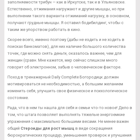
заполняемости трибун — как в Иркутске, так и в Ульяновске.
Естественно, отжимания нагружают и другие мышцы, но при
выполнении такого варианта отжиманий нагрузку, в основном,
получают грудные мышцы. Я оставил бодибилдинг, чтобы с
таким же упорством работать в кино.
Скорее всего, именно поэтому (дабы не ездить и не ходить в
поисках банкоматов), для них наличие большого количества
точек, где можно снять деньги, оказалось важнее, чем для
женщин (сравн. Мне кажется, мир сейчас слишком много
говорит об электронном, забыв о человеческом факторе.
Поход в тренажерный Daily Complete Богородицк должен
мотивироваться не необходимостью, а большим желанием
изменить себя, улучшить свое физическое и психологическое
состояние.
Рада, что в нем ты нашла для себя и семьи что-то новое! Дело в
том, что штага позволяет выполнять тяжелые энергоемкие
упражнения с максимально большими весами. Не менее важен
общий
Стероиды для рост мышц
в виде сокращения
бюрократических процедур, уменьшения проверок и улучшения