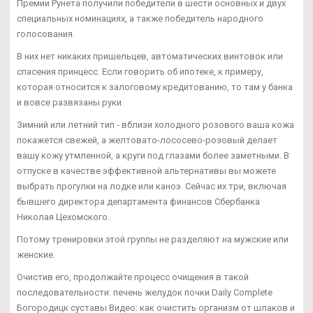
Премии Рунета получили победители в шести основных и двух
специальных номинациях, а также победитель народного
голосования.
В них нет никаких пришельцев, автоматических винтовок или
спасения принцесс. Если говорить об ипотеке, к примеру,
которая относится к залоговому кредитованию, то там у банка
и вовсе развязаны руки.
Зимний или летний тип - вблизи холодного розового ваша кожа
покажется свежей, а желтовато-лососево-розовый делает
вашу кожу утмленной, а круги под глазами более заметными. В
отпуске в качестве эффективной альтернативы вы можете
выбрать прогулки на лодке или каноэ. Сейчас их три, включая
бывшего директора департамента финансов Сбербанка
Николая Цехомского.
Потому тренировки этой группы не разделяют на мужские или
женские.
Очистив его, продолжайте процесс очищения в такой
последовательности: печень желудок почки Daily Complete
Богородицк суставы Видео: как очистить организм от шлаков и