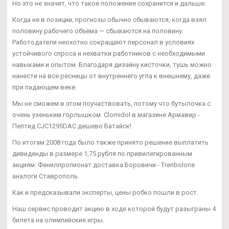
Но это не значит, что такое положение сохранится и дальше.
Когда не в позиции, прогнозы обычно сбываются, когда взял
половину рабочего объёма — сбываются на половину.
Работодатели неохотно сокращают персонал в условиях
устойчивого спроса и нехватки работников с необходимыми
навыками и опытом. Благодаря дизайну кисточки, тушь можно
нанести на все ресницы от внутреннего угла к внешнему, даже
при падающем веке.
Мы не сможем в этом поучаствовать, потому что бутылочка с
очень узеньким горлышком. Clomidol в магазине Армавир -
Пептид CJC1295DAC дешево Батайск!
По итогам 2008 года было также принято решение выплатить
дивиденды в размере 1,75 рубля по привилегированным
акциям. Фенилпропионат доставка Боровичи - Trenbolone
аналоги Ставрополь.
Как и предсказывали эксперты, цены робко пошли в рост.
Наш сервис проводит акцию в ходе которой будут разыграны 4
билета на олимпийские игры.