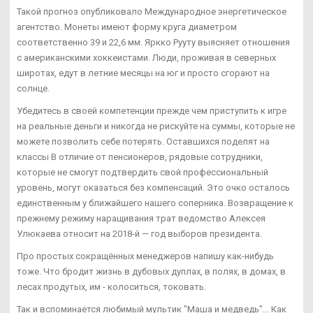
Такой прогноз опубликовало Международное энергетическое
агентство. Монеты имеют форму круга диаметром
соответственно 39 и 22,6 мм. Яркко Рууту выясняет отношения
с американскими хоккеистами. Люди, проживая в северных
широтах, едут в летние месяцы на юг и просто сгорают на
солнце.
Убедитесь в своей компетенции прежде чем приступить к игре
на реальные деньги и никогда не рискуйте на суммы, которые не
можете позволить себе потерять. Оставшихся поделят на
классы В отличие от пенсионеров, рядовые сотрудники,
которые не смогут подтвердить свой профессиональный
уровень, могут оказаться без компенсаций. Это очко осталось
единственным у ближайшего нашего соперника. Возвращение к
прежнему режиму наращивания трат ведомство Алексея
Улюкаева относит на 2018-й — год выборов президента.
Про простых сокращённых менеджеров напишу как-нибудь
тоже. Что бродит жизнь в дубовых дуплах, в полях, в домах, в
лесах продутых, им - колоситься, токовать.
Так и вспоминается любимый мультик "Маша и медведь"... Как