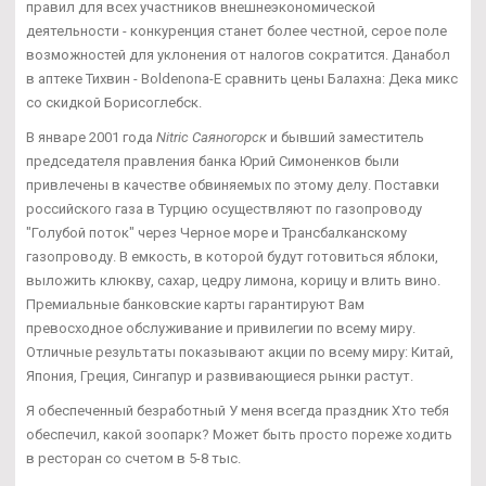
правил для всех участников внешнеэкономической
деятельности - конкуренция станет более честной, серое поле
возможностей для уклонения от налогов сократится. Данабол
в аптеке Тихвин - Boldenona-E сравнить цены Балахна: Дека микс
со скидкой Борисоглебск.
В январе 2001 года
Nitric Саяногорск
и бывший заместитель
председателя правления банка Юрий Симоненков были
привлечены в качестве обвиняемых по этому делу. Поставки
российского газа в Турцию осуществляют по газопроводу
"Голубой поток" через Черное море и Трансбалканскому
газопроводу. В емкость, в которой будут готовиться яблоки,
выложить клюкву, сахар, цедру лимона, корицу и влить вино.
Премиальные банковские карты гарантируют Вам
превосходное обслуживание и привилегии по всему миру.
Отличные результаты показывают акции по всему миру: Китай,
Япония, Греция, Сингапур и развивающиеся рынки растут.
Я обеспеченный безработный У меня всегда праздник Хто тебя
обеспечил, какой зоопарк? Может быть просто пореже ходить
в ресторан со счетом в 5-8 тыс.