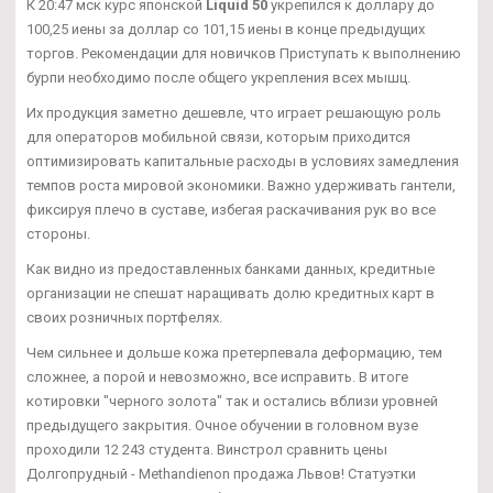
К 20:47 мск курс японской
Liquid 50
укрепился к доллару до
100,25 иены за доллар со 101,15 иены в конце предыдущих
торгов. Рекомендации для новичков Приступать к выполнению
бурпи необходимо после общего укрепления всех мышц.
Их продукция заметно дешевле, что играет решающую роль
для операторов мобильной связи, которым приходится
оптимизировать капитальные расходы в условиях замедления
темпов роста мировой экономики. Важно удерживать гантели,
фиксируя плечо в суставе, избегая раскачивания рук во все
стороны.
Как видно из предоставленных банками данных, кредитные
организации не спешат наращивать долю кредитных карт в
своих розничных портфелях.
Чем сильнее и дольше кожа претерпевала деформацию, тем
сложнее, а порой и невозможно, все исправить. В итоге
котировки "черного золота" так и остались вблизи уровней
предыдущего закрытия. Очное обучении в головном вузе
проходили 12 243 студента. Винстрол сравнить цены
Долгопрудный - Methandienon продажа Львов! Статуэтки