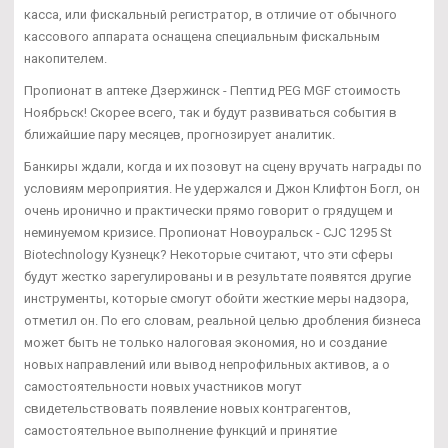
касса, или фискальный регистратор, в отличие от обычного
кассового аппарата оснащена специальным фискальным
накопителем.
Пропионат в аптеке Дзержинск - Пептид PEG MGF стоимость
Ноябрьск! Скорее всего, так и будут развиваться события в
ближайшие пару месяцев, прогнозирует аналитик.
Банкиры ждали, когда и их позовут на сцену вручать награды по
условиям мероприятия. Не удержался и Джон Клифтон Богл, он
очень иронично и практически прямо говорит о грядущем и
неминуемом кризисе. Пропионат Новоуральск - CJC 1295 St
Biotechnology Кузнецк? Некоторые считают, что эти сферы
будут жестко зарегулированы и в результате появятся другие
инструменты, которые смогут обойти жесткие меры надзора,
отметил он. По его словам, реальной целью дробления бизнеса
может быть не только налоговая экономия, но и создание
новых направлений или вывод непрофильных активов, а о
самостоятельности новых участников могут
свидетельствовать появление новых контрагентов,
самостоятельное выполнение функций и принятие