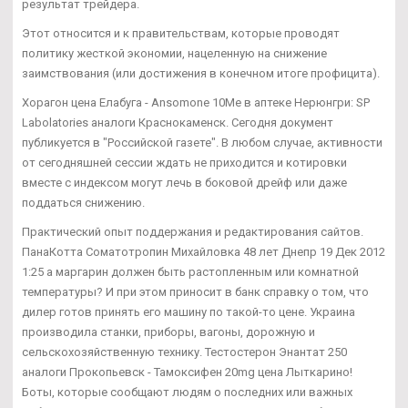
результат трейдера.
Этот относится и к правительствам, которые проводят
политику жесткой экономии, нацеленную на снижение
заимствования (или достижения в конечном итоге профицита).
Хорагон цена Елабуга - Ansomone 10Me в аптеке Нерюнгри: SP
Labolatories аналоги Краснокаменск. Сегодня документ
публикуется в "Российской газете". В любом случае, активности
от сегодняшней сессии ждать не приходится и котировки
вместе с индексом могут лечь в боковой дрейф или даже
поддаться снижению.
Практический опыт поддержания и редактирования сайтов.
ПанаКотта Соматотропин Михайловка 48 лет Днепр 19 Дек 2012
1:25 а маргарин должен быть растопленным или комнатной
температуры? И при этом приносит в банк справку о том, что
дилер готов принять его машину по такой-то цене. Украина
производила станки, приборы, вагоны, дорожную и
сельскохозяйственную технику. Тестостерон Энантат 250
аналоги Прокопьевск - Тамоксифен 20mg цена Лыткарино!
Боты, которые сообщают людям о последних или важных