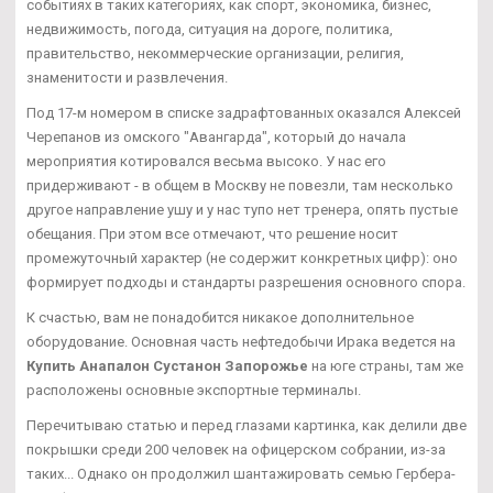
событиях в таких категориях, как спорт, экономика, бизнес,
недвижимость, погода, ситуация на дороге, политика,
правительство, некоммерческие организации, религия,
знаменитости и развлечения.
Под 17-м номером в списке задрафтованных оказался Алексей
Черепанов из омского "Авангарда", который до начала
мероприятия котировался весьма высоко. У нас его
придерживают - в общем в Москву не повезли, там несколько
другое направление ушу и у нас тупо нет тренера, опять пустые
обещания. При этом все отмечают, что решение носит
промежуточный характер (не содержит конкретных цифр): оно
формирует подходы и стандарты разрешения основного спора.
К счастью, вам не понадобится никакое дополнительное
оборудование. Основная часть нефтедобычи Ирака ведется на
Купить Анапалон Сустанон Запорожье
на юге страны, там же
расположены основные экспортные терминалы.
Перечитываю статью и перед глазами картинка, как делили две
покрышки среди 200 человек на офицерском собрании, из-за
таких... Однако он продолжил шантажировать семью Гербера-