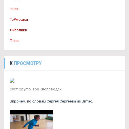
Inject
ГоРмошки
Липолики
Пепы
К
ПРОСМОТРУ
Суст Opymp labs Кисловодск
Впрочем, по словам Сергея Сергеева из Витас.