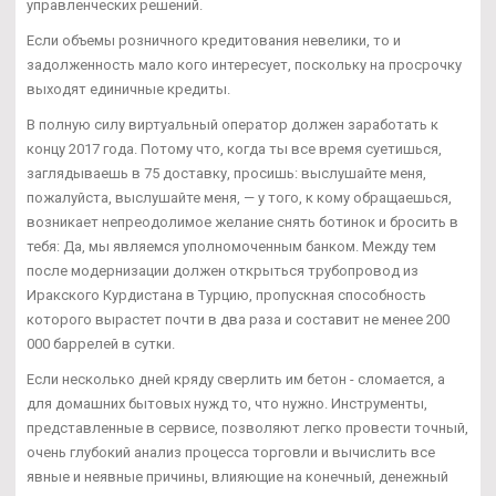
управленческих решений.
Если объемы розничного кредитования невелики, то и
задолженность мало кого интересует, поскольку на просрочку
выходят единичные кредиты.
В полную силу виртуальный оператор должен заработать к
концу 2017 года. Потому что, когда ты все время суетишься,
заглядываешь в 75 доставку, просишь: выслушайте меня,
пожалуйста, выслушайте меня, — у того, к кому обращаешься,
возникает непреодолимое желание снять ботинок и бросить в
тебя: Да, мы являемся уполномоченным банком. Между тем
после модернизации должен открыться трубопровод из
Иракского Курдистана в Турцию, пропускная способность
которого вырастет почти в два раза и составит не менее 200
000 баррелей в сутки.
Если несколько дней кряду сверлить им бетон - сломается, а
для домашних бытовых нужд то, что нужно. Инструменты,
представленные в сервисе, позволяют легко провести точный,
очень глубокий анализ процесса торговли и вычислить все
явные и неявные причины, влияющие на конечный, денежный