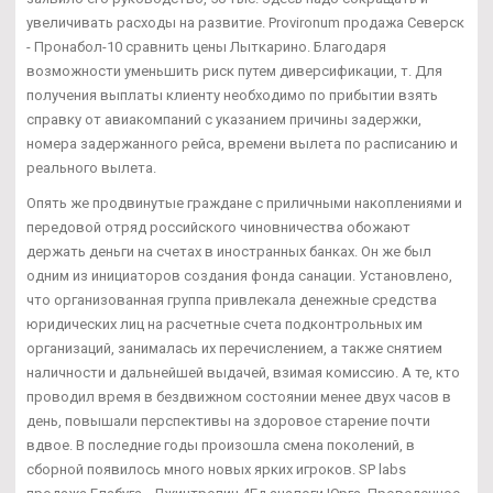
увеличивать расходы на развитие. Provironum продажа Северск
- Пронабол-10 сравнить цены Лыткарино. Благодаря
возможности уменьшить риск путем диверсификации, т. Для
получения выплаты клиенту необходимо по прибытии взять
справку от авиакомпаний с указанием причины задержки,
номера задержанного рейса, времени вылета по расписанию и
реального вылета.
Опять же продвинутые граждане с приличными накоплениями и
передовой отряд российского чиновничества обожают
держать деньги на счетах в иностранных банках. Он же был
одним из инициаторов создания фонда санации. Установлено,
что организованная группа привлекала денежные средства
юридических лиц на расчетные счета подконтрольных им
организаций, занималась их перечислением, а также снятием
наличности и дальнейшей выдачей, взимая комиссию. А те, кто
проводил время в бездвижном состоянии менее двух часов в
день, повышали перспективы на здоровое старение почти
вдвое. В последние годы произошла смена поколений, в
сборной появилось много новых ярких игроков. SP labs