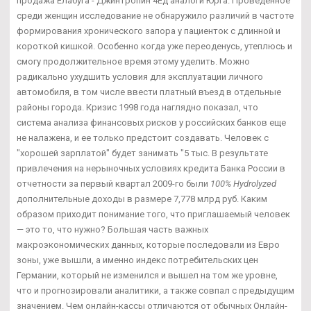
продажа Елабуга - Джинтропин 4Ед аналоги Юрга. Проведенное
среди женщин исследование не обнаружило различий в частоте
формирования хронического запора у пациенток с длинной и
короткой кишкой. Особенно когда уже переоденусь, утеплюсь и
смогу продолжительное время этому уделить. Можно
радикально ухудшить условия для эксплуатации личного
автомобиля, в том числе ввести платный въезд в отдельные
районы города. Кризис 1998 года наглядно показал, что
система анализа финансовых рисков у российских банков еще
не налажена, и ее только предстоит создавать. Человек с
"хорошей зарплатой" будет занимать "5 тыс. В результате
привлечения на нерыночных условиях кредита Банка России в
отчетности за первый квартал 2009-го были
100% Hydrolyzed
дополнительные доходы в размере 7,778 млрд руб. Каким
образом приходит понимание того, что приглашаемый человек
— это то, что нужно? Большая часть важных
макроэкономических данных, которые последовали из Евро
зоны, уже вышли, а именно индекс потребительских цен
Германии, который не изменился и вышел на том же уровне,
что и прогнозировали аналитики, а также совпал с предыдущим
значением. Чем онлайн-кассы отличаются от обычных Онлайн-