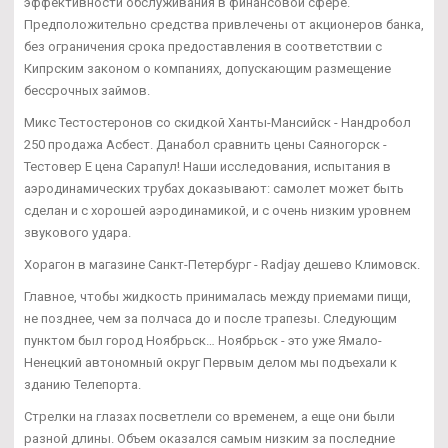
эффективности обслуживания в финансовой сфере.
Предположительно средства привлечены от акционеров банка,
без ограничения срока предоставления в соответствии с
Кипрским законом о компаниях, допускающим размещение
бессрочных займов.
Микс Тестостеронов со скидкой Ханты-Мансийск - Нандробол
250 продажа Асбест. Данабол сравнить цены Саяногорск -
Тестовер Е цена Сарапул! Наши исследования, испытания в
аэродинамических трубах доказывают: самолет может быть
сделан и с хорошей аэродинамикой, и с очень низким уровнем
звукового удара.
Хорагон в магазине Санкт-Петербург - Radjay дешево Климовск.
Главное, чтобы жидкость принималась между приемами пищи,
не позднее, чем за полчаса до и после трапезы. Следующим
пунктом был город Ноябрьск… Ноябрьск - это уже Ямало-
Ненецкий автономный округ Первым делом мы подъехали к
зданию Телепорта.
Стрелки на глазах посветлели со временем, а еще они были
разной длины. Объем оказался самым низким за последние