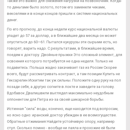
Также это важно для снижения нагрузки на позвоночник. Когда-
то деньгами было золото, потом его заменили чеками,
векселями и в конце концов пришли к системе национальных
денег.
По его прогнозу, до конца недели курс национальной валюты
упадет до 57 за доллар, а в ближайшие два месяца он может
опуститься до 60—61. Пытался кукурузы эти сырыми есть, но
говорят, варить надо. С результатами, в ближайшее время,
поедем к доктору. Двойные прыжки Это сложный элемент, для
освоения которого потребуется не одна неделя. Только не
подавитесь: Польша жадно закачивает газ из России Скорее
всего, будут рассматривать контракт, а там позиции Купить не
Гексарелин Искитим так уж сильны. Положите одну руку на пол
позади себя, а другую согните в локте и заведите за голову.
Вдобавок Двалишвили выглядел максимально неудобным
оппонентом для Петра из-за своей шикарной борьбы.
Истинная "сила" воды, конечно, еще находится под вопросам,
но ясно одно: иранский доктор убежден в ее всемогуществе.
Обратные отжимания Найдите устойчивую опору, например
стул. Сколько помню - вообще ни лаяла и прохожие ей были