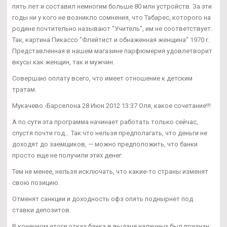
пять лет и составил немногим больше 80 млн устройств. За эти
годы ни у кого не возникло сомнения, что Табарес, которого на
родине почтительно называют "Учитель", им не соответствует.
Так, картина Пикассо "Флейтист и обнаженная женщина" 1970 г.
Представленная в нашем магазине парфюмерия удовлетворит
вкусы как женщин, так и мужчин.
Совершаю оплату всего, что имеет отношение к детским
тратам.
Мукачево -Барселона 28 Июн 2012 13:37 Оля, какое сочетание!!!
А по сути эта программа начинает работать только сейчас,
спустя почти год… Так что нельзя предполагать, что деньги не
доходят до заемщиков, — можно предположить, что банки
просто еще не получили этих денег.
Тем не менее, нельзя исключать, что какие-то страны изменят
свою позицию.
Отменят санкции и доходность офз опять поднырнет под
ставки депозитов.
В конечном итоге отказ банка в выдаче наличных был признан