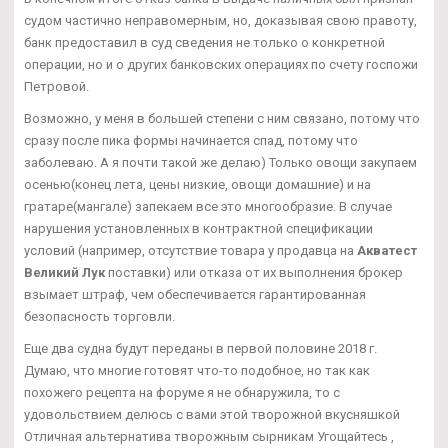
судом частично неправомерным, но, доказывая свою правоту,
банк предоставил в суд сведения не только о конкретной
операции, но и о других банковских операциях по счету госпожи
Петровой.
Возможно, у меня в большей степени с ним связано, потому что
сразу после пика формы начинается спад, потому что
заболеваю. А я почти такой же делаю) Только овощи закупаем
осенью(конец лета, цены низкие, овощи домашние) и на
гратаре(мангале) запекаем все это многообразие. В случае
нарушения установленных в контрактной спецификации
условий (например, отсутствие товара у продавца на
Акватест
Великий Лук
поставки) или отказа от их выполнения брокер
взымает штраф, чем обеспечивается гарантированная
безопасность торговли.
Еще два судна будут переданы в первой половине 2018 г.
Думаю, что многие готовят что-то подобное, но так как
похожего рецепта на форуме я не обнаружила, то с
удовольствием делюсь с вами этой творожной вкусняшкой
Отличная альтернатива творожным сырникам Угощайтесь ,