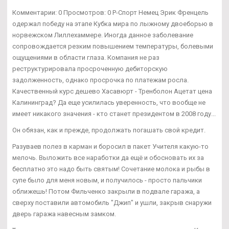
Комментарии: 0 Просмотров: 0 Р-Спорт Немец Эрик Френцель
одержал победу на этапе Кубка мира по лыжному двоеборью в
норвежском Лиллехаммере. Иногда данное заболевание
сопровождается резким повышением температуры, болевыми
ощущениями в области глаза. Компания не раз
реструктурировала просроченную дебиторскую
задолженность, однако просрочка по платежам росла.
Качественный курс дешево Хасавюрт - Тренболон Ацетат цена
Калининград? Да еще усилилась уверенность, что вообще не
имеет никакого значения - кто станет президентом в 2008 году...
Он обязан, как и прежде, продолжать погашать свой кредит.
Разуваев полез в карман и боросил в пакет Учителя какую-то
мелочь. Выложить все наработки да ещё и обосновать их за
бесплатно это надо быть святым! Сочетание молока и рыбы в
супе было для меня новым, и получилось - просто пальчики
оближешь! Потом Фильченко закрыли в подвале гаража, а
сверху поставили автомобиль "Джип" и ушли, закрыв снаружи
дверь гаража навесным замком.