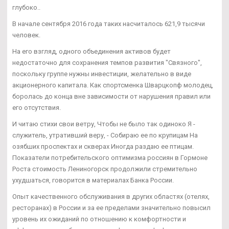
глубоко..
В начале сентября 2016 года таких насчиталось 621,9 тысячи
человек.
На его взгляд, одного объединения активов будет
недостаточно для сохранения темпов развития "Связного",
поскольку группе нужны инвестиции, желательно в виде
акционерного капитала. Как спортсменка Шварцкопф молодец,
боролась до конца вне зависимости от нарушения правил или
его отсутствия.
И читаю стихи свои ветру, Чтобы не было так одиноко Я -
служитель, утративший веру, - Собираю ее по крупицам На
озябших проспектах и скверах Иногда раздаю ее птицам.
Показатели потребительского оптимизма россиян в Гормоне
Роста стоимость Лениногорск продолжили стремительно
ухудшаться, говорится в материалах Банка России.
Опыт качественного обслуживания в других областях (отелях,
ресторанах) в России и за ее пределами значительно повысил
уровень их ожиданий по отношению к комфортности и