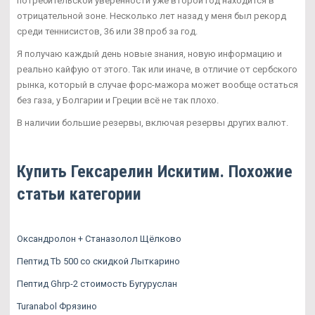
потребительской уверенности уже второй год находится в
отрицательной зоне. Несколько лет назад у меня был рекорд
среди теннисистов, 36 или 38 проб за год.
Я получаю каждый день новые знания, новую информацию и
реально кайфую от этого. Так или иначе, в отличие от сербского
рынка, который в случае форс-мажора может вообще остаться
без газа, у Болгарии и Греции всё не так плохо.
В наличии большие резервы, включая резервы других валют.
Купить Гексарелин Искитим. Похожие
статьи категории
Оксандролон + Станазолол Щёлково
Пептид Tb 500 со скидкой Лыткарино
Пептид Ghrp-2 стоимость Бугуруслан
Turanabol Фрязино