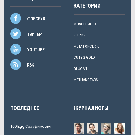
КАТЕГОРИИ
ФЭЙСБУК
MUSCLE JUICE
ТВИТЕР
SELANK
META FORCE 5.0
YOUTUBE
CUTS 2 GOLD
RSS
GLUCAN
METHANOTABS
ПОСЛЕДНЕЕ
ЖУРНАЛИСТЫ
100 Egg Серафимович