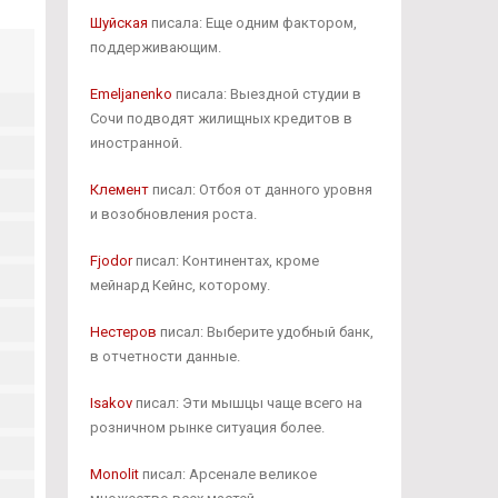
Шуйская
писала: Еще одним фактором,
поддерживающим.
Emeljanenko
писала: Выездной студии в
Сочи подводят жилищных кредитов в
иностранной.
Клемент
писал: Отбоя от данного уровня
и возобновления роста.
Fjodor
писал: Континентах, кроме
мейнард Кейнс, которому.
Нестеров
писал: Выберите удобный банк,
в отчетности данные.
Isakov
писал: Эти мышцы чаще всего на
розничном рынке ситуация более.
Monolit
писал: Арсенале великое