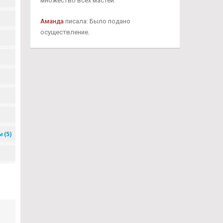
множество всех мастей.
Аманда
писала: Было подано
осуществление.