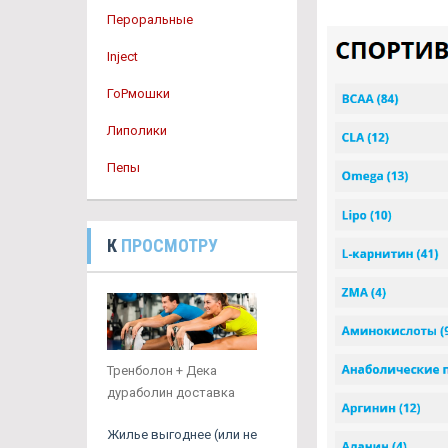
Пероральные
Inject
ГоРмошки
Липолики
Пепы
К
ПРОСМОТРУ
Тренболон + Дека
дураболин доставка
Жилье выгоднее (или не