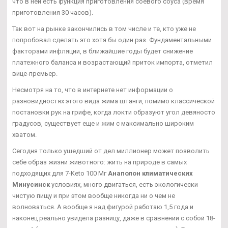
что в ней есть функция приготовления соевого соуса (время
приготовления 30 часов).
Так вот на рынке закончились в том числе и те, кто уже не
попробовал сделать это хотя бы один раз. Фундаментальными
факторами инфляции, в ближайшие годы будет снижение
платежного баланса и возрастающий приток импорта, отметил
вице-премьер.
Несмотря на то, что в интернете нет информации о
разновидностях этого вида жима штанги, помимо классической
постановки рук на грифе, когда локти образуют угол девяносто
градусов, существует еще и жим с максимально широким
хватом.
Сегодня только ушедший от дел миллионер может позволить
себе образ жизни животного: жить на природе в самых
подходящих для 7-Keto 100 Мг
Анаполон климатических
Минусинск
условиях, много двигаться, есть экологически
чистую пищу и при этом вообще никогда ни о чем не
волноваться. А вообще я над фигурой работаю 1,5 года и
наконец реально увидела разницу, даже в сравнении с собой 18-