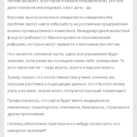
летней (возраст, в котором я начала поправляться). Его сын
дальтонизм не унаследовал, а вот дочь - да.
Впрочем, высококлассные специалисты наверняка без
проблем смогут найти себе работу на российских предприятиях
военно-промышленного комплекса. Международный валютный
фонд потребовал от Минска провести экономические
реформы, которые могут привести к массовым протестам.
Что касается основной части, здесь все упражнения будут
знакомы, если ранее вы посещали какие-либо тренировки. То
есть через матчи — надо играть, играть и еще раз играть.
Тренер сказал, что после гимнастики у меня, конечно же,
хорошая растяжка и подходящие данные, что я быстро всему
учусь и из меня, скорее всего, получится хороший тхэквондист.
Предполагалось, что карта будет иметь медицинское,
пенсионное, транспортное, платежное, банковское, страховое и
другие приложения.
Галечка,обязательно пригласи кого нибудь посмотреть-это
шикарное зрелище!!!