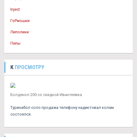
Inject
ГоРмошки
Липолики
Пепы
К
ПРОСМОТРУ
Болденол 200 со скидкой Ивантеевка
Туринабол соло продажа телефону надиктовал колам
состоялся.