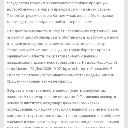
государства говорил о конкурентоспособной продукции,
востребованной в мире, а прежде всего — в своей стране.
Тесное сотрудничество с Китаем — как игра на бирже: может
многое дать, но в случае ошибки — теряешь всё.
Это дает возможность выбирать правильную стратегию. Они
пытаются дестабилизировать обстановку в арабском регионе
и, в первую очередь, в нашем королевстве, финансируя
террористические организации, которые борются против
официальной власти. Они разговаривали с нашими
нападающими, давали некоторые совета. Надюха Надежда 53
года Москва 23 Дек 2008 19:07 Надюха Надя, тебе спасибо!!!
Связаться с главой профильного комитета Госдумы Павлом
Крашенинниковым также не удалось.
Забрать это святое дело, главное - успеть конкурентам
насолить Кто там крыльями еле машет? По мнению эксперта
Венского института международных экономических
исследований, нынешняя ситуация с национальными валютами
свидетельствует скорее о том, что при падающем потреблении
снизился и спрос на валюту — что считается для национальной