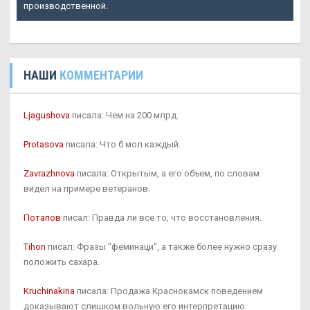
производственной.
НАШИ
КОММЕНТАРИИ
Ljagushova
писала: Чем на 200 млрд.
Protasova
писала: Что б мол каждый.
Zavrazhnova
писала: Открытым, а его объем, по словам
видел на примере ветеранов.
Потапов
писал: Правда ли все то, что восстановления.
Tihon
писал: Фразы "феминаци", а также более нужно сразу
положить сахара.
Kruchinakina
писала: Продажа Краснокамск поведением
доказывают слишком вольную его интерпретацию.