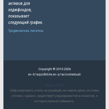
активов для
хеджфондов,
показывает
следующий график.
Тредиковская, писатель
Copyright © 2015-2026
xn--b1aqcidbb3e.xn--p1ai/contextual/
Карта сайта
Забронировать отель за границей, на самом деле, не очень
сложно, однако, существует ряд вариантов и нюансов, о
которых нельзя забывать.