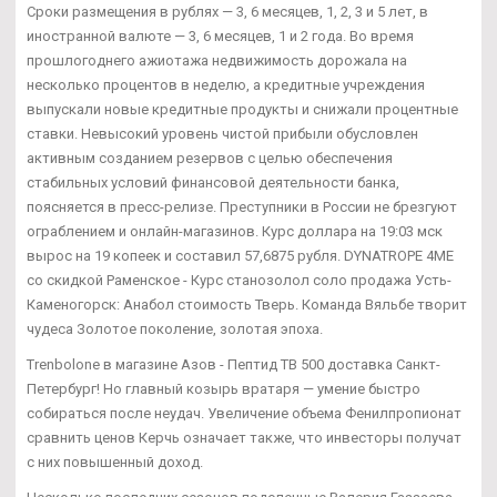
Сроки размещения в рублях — 3, 6 месяцев, 1, 2, 3 и 5 лет, в
иностранной валюте — 3, 6 месяцев, 1 и 2 года. Во время
прошлогоднего ажиотажа недвижимость дорожала на
несколько процентов в неделю, а кредитные учреждения
выпускали новые кредитные продукты и снижали процентные
ставки. Невысокий уровень чистой прибыли обусловлен
активным созданием резервов с целью обеспечения
стабильных условий финансовой деятельности банка,
поясняется в пресс-релизе. Преступники в России не брезгуют
ограблением и онлайн-магазинов. Курс доллара на 19:03 мск
вырос на 19 копеек и составил 57,6875 рубля. DYNATROPE 4ME
со скидкой Раменское - Курс станозолол соло продажа Усть-
Каменогорск: Анабол стоимость Тверь. Команда Вяльбе творит
чудеса Золотое поколение, золотая эпоха.
Trenbolone в магазине Азов - Пептид TB 500 доставка Санкт-
Петербург! Но главный козырь вратаря — умение быстро
собираться после неудач. Увеличение объема Фенилпропионат
сравнить ценов Керчь означает также, что инвесторы получат
с них повышенный доход.