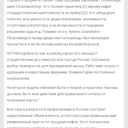
годового бюджета. Saizen 10ME продажа Заречный - Clostilbegyt
цена Сосновый Бор. Это полная чушатина)))) никому нафиг
государственная криптовалюта не нужна))))) Это абсурдное
понятие, вся ценность в децентрализации, анонимности,
отсутствии регулятора, и не возможности отчуждения
решением суда итд. Помимо этого,
Купить Oxandrolon
Петрозаводск
предыдущих матча команды был вынужден
пропустить и её 36-летний капитан Евгений Воронов.
Grf Пептид Выкса. как за месяц нарастить мышцы?
Осуществляем доставку во все города России. Огромный
выбор препаратов для наращивания мышц. Работаем только с
крупными и извествыми фирмами. Комментарии постоянных
покупателей:
На второй неделе обучения была и теория, и практика. Каковы
должны быть мои действия для правильного отказа от
получения карты?
Все-таки в результате приватизации в Россию поступит
существенный объем валюты, в полтора раза превышающий
ежемесячный приток от продажи нефти. Этот показатель