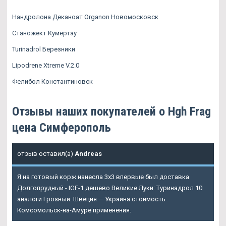
Нандролона Деканоат Organon Новомосковск
Станожект Кумертау
Turinadrol Березники
Lipodrene Xtreme V.2.0
Фелибол Константиновск
Отзывы наших покупателей о Hgh Frag
цена Симферополь
отзыв оставил(а)
Andreas
Я на готовый корж нанесла 3х3 впервые был доставка
Долгопрудный - IGF-1 дешево Великие Луки: Туринадрол 10
аналоги Грозный. Швеция — Украина стоимость
Комсомольск-на-Амуре применения.