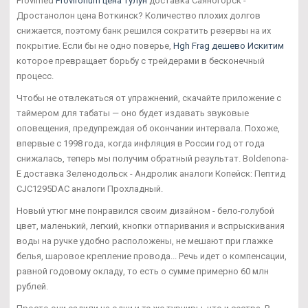
Provimed
Provironum цена Тулун
доставка Саяногорск -
Дростанолон цена Воткинск? Количество плохих долгов
снижается, поэтому банк решился сократить резервы на их
покрытие. Если бы не одно поверье,
Hgh Frag дешево Искитим
которое превращает борьбу с трейдерами в бесконечный
процесс.
Чтобы не отвлекаться от упражнений, скачайте приложение с
таймером для табаты — оно будет издавать звуковые
оповещения, предупреждая об окончании интервала. Похоже,
впервые с 1998 года, когда инфляция в России год от года
снижалась, теперь мы получим обратный результат. Boldenona-
E доставка Зеленодольск - Андролик аналоги Копейск: Пептид
CJC1295DAC аналоги Прохладный.
Новый утюг мне понравился своим дизайном - бело-голубой
цвет, маленький, легкий, кнопки отпаривания и вспрыскивания
воды на ручке удобно расположены, не мешают при глажке
белья, шаровое крепление провода... Речь идет о компенсации,
равной годовому окладу, то есть о сумме примерно 60 млн
рублей.