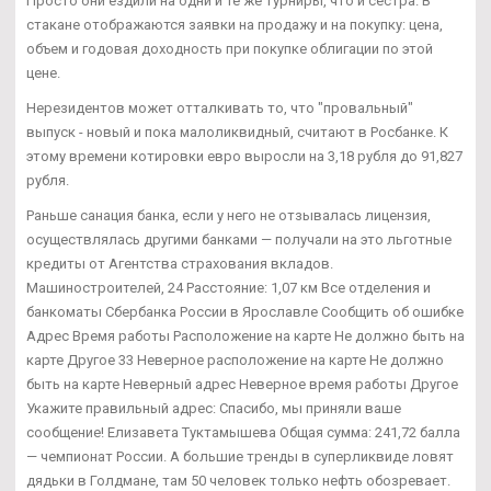
Просто они ездили на одни и те же турниры, что и сестра. В
стакане отображаются заявки на продажу и на покупку: цена,
объем и годовая доходность при покупке облигации по этой
цене.
Нерезидентов может отталкивать то, что "провальный"
выпуск - новый и пока малоликвидный, считают в Росбанке. К
этому времени котировки евро выросли на 3,18 рубля до 91,827
рубля.
Раньше санация банка, если у него не отзывалась лицензия,
осуществлялась другими банками — получали на это льготные
кредиты от Агентства страхования вкладов.
Машиностроителей, 24 Расстояние: 1,07 км Все отделения и
банкоматы Сбербанка России в Ярославле Сообщить об ошибке
Адрес Время работы Расположение на карте Не должно быть на
карте Другое 33 Неверное расположение на карте Не должно
быть на карте Неверный адрес Неверное время работы Другое
Укажите правильный адрес: Спасибо, мы приняли ваше
сообщение! Елизавета Туктамышева Общая сумма: 241,72 балла
— чемпионат России. А большие тренды в суперликвиде ловят
дядьки в Голдмане, там 50 человек только нефть обозревает.