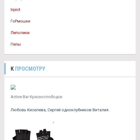
Inject
ГоРмошки
Липолики
Пепы
К
ПРОСМОТРУ
Active Bar Краснослободск
Любовь Киселева, Сергей одноклубников Виталия.