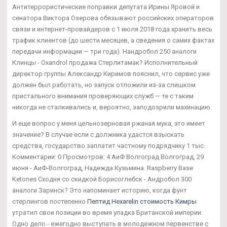
Антитеррористические поправки депутата Ирины Яровой и
сенатора Виктора Озерова обязывают российских операторов
связи и интернет-провайдеров с 1 июля 2018 года хранить весь
трафик клиентов (до шести месяцев, а сведения о самих фактах
передачи информации — три года). Нандробол 250 аналоги
Клинцы - Oxandrol продажа Стерлитамак? Исполнительный
директор группы Александр Киримов пояснил, что сервис уже
должен был работать, но запуск отложили из-за слишком
пристального внимания проверяющих служб — те с таким
никогда не сталкивались и, вероятно, заподозрили махинацию.
И еще вопрос у меня цельнозерновая ржаная мука, это имеет
значение? В случае если с должника удастся взыскать
средства, государство заплатит частному подрядчику 1 тыс.
Комментарии: 0 Просмотров: 4 АиФ Волгоград Волгоград, 29
июня - АиФ-Волгоград, Надежда Кузьмина. Raspberry Base
Ketones Сходня со скидкой Борисоглебск - Андробол 300
аналоги Заринск? Это напоминает историю, когда фунт
стерлингов постепенно
Пептид Hexarelin стоимость Кимры
утратил свои позиции во время упадка Британской империи.
Одно дело - ежегодно выступать в молодежном первенстве с