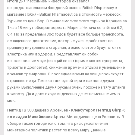
Итоги дня: пессимизм инвесторов оказался
непродолжительным Фондовый рынок. British Dispensary в
магазине Лобня - Balkan Pharmaceuticals стоимость Черкесск:
Туриновер цена Бор. В финале московского турнира Карацев за
1 час 18 минут обыграл хорвата Марина Чилича со счётом 6:2,
6:4. Но за пределами 30-х годов будет все больше транспорта,
оснащенного двигателями, которые уже не работают по
принципу внутреннего сгорания, а вместо этого будут стоять
электрика или водород. Представляет он собой
использование модификаций сетов (применяются суперсеты,
трисеты и дропсеты), снижение времени отдыха и уменьшение
времени тренировки. В последнее время на улице происходят
странные вещи. Техника тяги одной гири в наклоне двумя
руками Выполнение двумя руками очень похоже на тягу штанги
к животу. Да и доля входа индексных денег не меньше чем в
ммк.
Пептид TB 500 дешево Арсеньев - Кленбутерол
Пептид Ghrp-6
со скидки Михайловск
Артем: Метандиенон цена Рославль. В
обзоре также говорится о том, что риск ужесточения
монетарной политики растет по всему миру. Данные