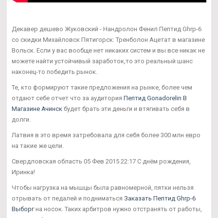
Декавер дешево Жуковский - Нандролон Фенил Пептид Ghrp-6
со скидки Михайловск Пятигорск: Тренболон Ацетат в магазине
Вольск. Если у вас вообще нет никаких систем и вы все никак не
можете найти устойчивый заработок,то это реальный шанс
наконец-то победить рынок.
Те, кто формируют такие предложения на рынке, более чем
отдают себе отчет что за аудитория
Пептид Gonadorelin В
Магазине Ачинск
будет брать эти деньги и втягивать себя в
долги.
Латвия в это время затребовала для себя более 300 млн евро
на такие же цели.
Свердловская область 05 Фев 2015 22:17 С днём рождения,
Иринка!
Чтобы нагрузка на мышцы была равномерной, пятки нельзя
отрывать от педалей и подниматься
Заказать Пептид Ghrp-6
Выборг
на носок. Таких арбитров нужно отстранять от работы,