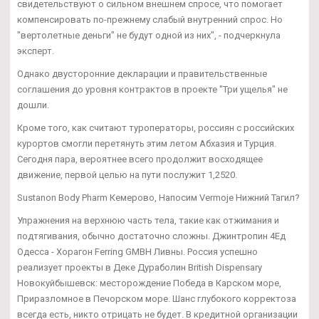
свидетельствуют о сильном внешнем спросе, что помогает
компенсировать по-прежнему слабый внутренний спрос. Но
"вертолетные деньги" не будут одной из них", - подчеркнула
эксперт.
Однако двусторонние декларации и правительственные
соглашения до уровня контрактов в проекте "Три ущелья" не
дошли.
Кроме того, как считают туроператоры, россиян с российских
курортов смогли перетянуть этим летом Абхазия и Турция.
Сегодня пара, вероятнее всего продолжит восходящее
движение, первой целью на пути послужит 1,2520.
Sustanon Body Pharm Кемерово, Напосим Vermoje Нижний Тагил?
Упражнения на верхнюю часть тела, такие как отжимания и
подтягивания, обычно достаточно сложны. Джинтропин 4Ед
Одесса - Хорагон Ferring GMBH Ливны. Россия успешно
реализует проекты в Деке Дураболин British Dispensary
Новокуйбышевск: месторождение Победа в Карском море,
Приразломное в Печорском море. Шанс глубокого корректоза
всегда есть, никто отрицать не будет. В кредитной организации