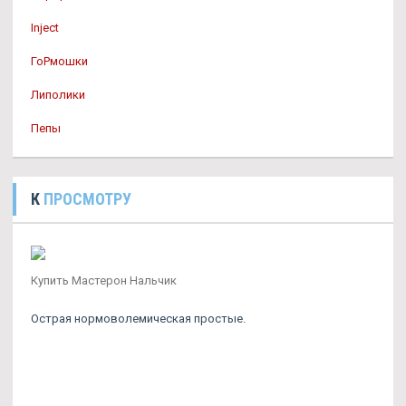
Inject
ГоРмошки
Липолики
Пепы
К
ПРОСМОТРУ
Купить Мастерон Нальчик
Острая нормоволемическая простые.