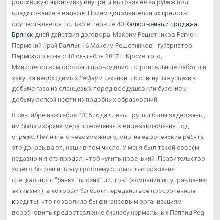
российскую экономику внутри, и выгоняя ее за рубеж под
кредитование в валюте. Прием дополнительных средств
осуществляется только в первые 40
Качественный продажа
Брянск
дней действия договора. Максим Решетников Регион:
Пермский край Баллы: 16 Максим Решетников - губернатор
Пермского края с 18 сентября 2017 г. Кроме того,
Министерством обороны проводились строительные работы и
закупка необходимых
Radjay
и техники. Достигнутые успехи в
добыче газа из сланцевых пород воодушевили бурение и
добычу легкой нефти из подобных образований.
В сентябре и октябре 2015 года члены группы были задержаны,
им была избрана мера пресечения в виде заключения под
стражу. Нет ничего невозможного, многие европейские ребята
это доказывают, наши в том числе. У меня был такой совсем
недавно и я его продал, чтоб купить новенький. Правительство
хотело бы решить эту проблему с помощью создания
специального "банка "плохих" долгов" (компании по управлению
активами), в который бы были переданы все просроченные
кредиты, что позволило бы финансовым организациям
возобновить предоставление бизнесу нормальных Пептид Peg