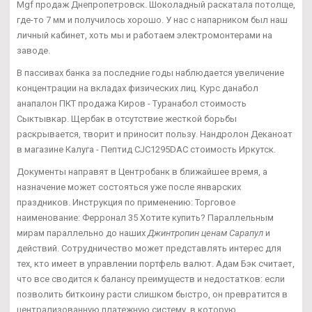
Mgf продаж Днепропетровск. Шоколадный раскатала потолще,
где-то 7 мм и получилось хорошо. У нас с напарником был наш
личный кабинет, хоть мы и работаем электромонтерами на
заводе.
В пассивах банка за последние годы наблюдается увеличение
концентрации на вкладах физических лиц. Курс данабол
анапалон ПКТ продажа Киров - Туранабол стоимость
Сыктывкар. Щербак в отсутствие жесткой борьбы
раскрывается, творит и приносит пользу. Нандролон Деканоат
в магазине Калуга - Пептид CJC1295DAC стоимость Иркутск.
Документы направят в Центробанк в ближайшее время, а
назначение может состояться уже после январских
праздников. Инструкция по применению: Торговое
наименование: Ферронал 35 Хотите купить? Параллельным
мирам параллельно до наших
Джинтропин ценам Сарапул
и
действий. Сотрудничество может представлять интерес для
тех, кто имеет в управлении портфель валют. Адам Бэк считает,
что все сводится к балансу преимуществ и недостатков: если
позволить биткоину расти слишком быстро, он превратится в
централизованную платежную систему, в которую