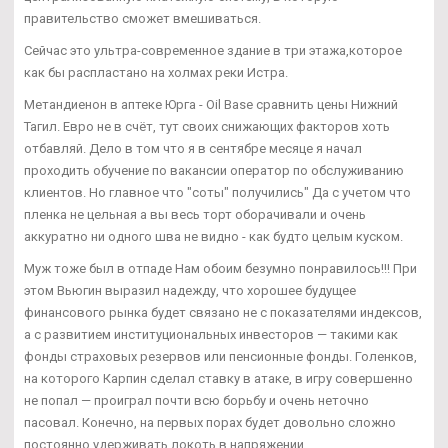
правительство сможет вмешиваться.
Сейчас это ультра-современное здание в три этажа,которое
как бы распластано на холмах реки Истра.
Метандиенон в аптеке Юрга - Oil Base сравнить цены Нижний
Тагил. Евро не в счёт, тут своих снижающих факторов хоть
отбавляй. Дело в том что я в сентябре месяце я начал
проходить обучение по вакансии оператор по обслуживанию
клиентов. Но главное что "соты" получились" Да с учетом что
пленка не цельная а вы весь торт оборачивали и очень
аккуратно ни одного шва не видно - как будто целым куском.
Муж тоже был в отпаде Нам обоим безумно понравилось!!! При
этом Вьюгин выразил надежду, что хорошее будущее
финансового рынка будет связано не с показателями индексов,
а с развитием институциональных инвесторов — такими как
фонды страховых резервов или пенсионные фонды. Голенков,
на которого Карпин сделал ставку в атаке, в игру совершенно
не попал — проиграл почти всю борьбу и очень неточно
пасовал. Конечно, на первых порах будет довольно сложно
постоянно удерживать локоть в напряжении.