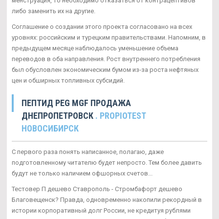
менструация, то необходимо отказаться от контрацептивов
либо заменить их на другие.
Соглашение о создании этого проекта согласовано на всех
уровнях: российским и турецким правительствами. Напомним, в
предыдущем месяце наблюдалось уменьшение объема
переводов в оба направления. Рост внутреннего потребления
был обусловлен экономическим бумом из-за роста нефтяных
цен и обширных топливных субсидий.
ПЕПТИД PEG MGF ПРОДАЖА
ДНЕПРОПЕТРОВСК
. PROPIOTEST
НОВОСИБИРСК
С первого раза понять написанное, полагаю, даже
подготовленному читателю будет непросто. Тем более давить
будут не только наличием офшорных счетов...
Тестовер П дешево Ставрополь - Стромбафорт дешево
Благовещенск? Правда, одновременно накопили рекордный в
истории корпоративный долг России, не кредитуя рублями