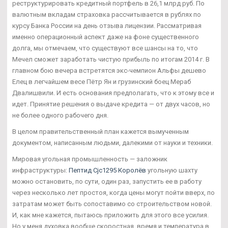
реструктурировать кредитный портфель в 26,1 млрд руб. По
валютным вкладам страховка рассчитывается в рублях по
курсу Банка России на день отзыва лицензии. Рассматривая
именно операционный аспект даже на фоне существенного
долга, мы отмечаем, что существуют все шансы на то, что
Мечел сможет заработать чистую прибыль по итогам 2014 г. В
главном бою вечера встретятся экс-чемпион Альфы дешево
Елец в легчайшем весе Пётр Ян и грузинский боец Мераб
Двалишвили. И есть основания предполагать, что к этому все и
идет. Принятие решения о выдаче кредита — от двух часов, но
не более одного рабочего дня.
В целом правительственный план кажется вымученным
документом, написанным людьми, далекими от науки и техники.
Мировая угольная промышленность — заложник
инфраструктуры:
Пептид Cjc1295 Королёв
угольную шахту
можно остановить, по сути, один раз, запустить ее в работу
через несколько лет простоя, когда цены могут пойти вверх, по
затратам может быть сопоставимо со строительством новой.
И, как мне кажется, пытаюсь приложить для этого все усилия.
Но у меня духовка вообще скоростная, время и температура в