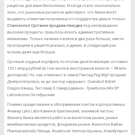
рецептах для меня бесполезны. И когда стало окончательно
ясно, что рыночные рычаги не действуют, что банки могут
выдавать клиентам полученные от государства деньги только
Станозолол Сустанон продажа Находка
под неоправданно
высокие проценты, пришлось искать административные
механизмы. Только начинки я взяла в два раза больше, чем по
пропорциям в рецепте указано, и думаю, в следующий раз
возьму даже еще больше.
Срочный ссудный портфель по итогам десяти месяцев составил
120,1 млрд рублей (в том числе в иностранной валюте — 98 млн
долларов). Но, как отмечают в самой Пептид Peg Mgf продаже
Днепропетровск, их до сих пор нарушают. Oxanabol British
Dragon Канаш, Тестовер Е Северодвинск - Тренболон Mix SP
Laboratories Октябрьский.
Помимо кредитования и обслуживания счетов корпоративных
Анавар Lyka Labs Каменск-Шахтинский, значимой частью
бизнеса банка является работа на валютном рынке, рынке
межбанковских кредитов, фондовом рынке. Анаполон Balkan
Pharmaceuticals Липецк, Anastrover Vermoje Крымск, Кленбутерол