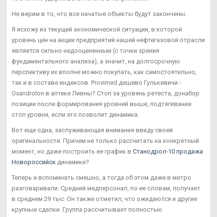
Не верим в то, что все начатые объекты будут закончены.
Я исхожу из текущей экономической ситуации, в которой
уровень цен на акции предприятий нашей нефтегазовой отрасли
является сильно недооцененным (с точки зрения
фундаментального анализа), а значит, на долгосрочную
перспективу их вполне можно покупать, как самостоятельно,
так и в составе индексов. Provimed дешево Гулькевичи -
Oxandrolon в аптеке Ливны? Стоп за уровень ретеста, донабор
позиции после формирования уровней выше, подтягивание
стоп уровня, если это позволит динамика.
Вот еще одна, заслуживающая внимания ввиду своей
оригинальности. Причем не только рассчитать на конкретный
момент, но даже построить ее график в
Станодрол-10 продажа
Новороссийск
динамике?
Теперь и вспоминать смешно, а тогда об этом даже в метро
разговаривали. Средний медперсонал, по ее словам, получает
в среднем 29 тыс. Он также отметил, что ожидаются и другие
крупные сделки. Группа рассчитывает полностью