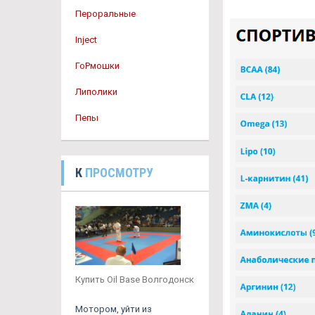
Пероральные
Inject
ГоРмошки
Липолики
Пепы
К
ПРОСМОТРУ
Купить Oil Base Волгодонск
Мотором, уйти из