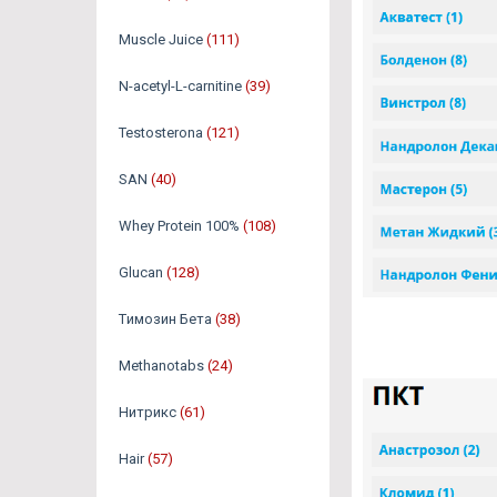
Muscle Juice
(111)
N-acetyl-L-carnitine
(39)
Testosterona
(121)
SAN
(40)
Whey Protein 100%
(108)
Glucan
(128)
Tимозин Бета
(38)
Methanotabs
(24)
Нитрикс
(61)
Hair
(57)