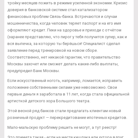
тройку месяцев пожить в режиме усиленной экономии. Кризис
доверия в банковской системе стал катализатором
финансовых проблем Связь-банка. Встречаются и случаи
мошенничества, когда человек теряет паспорт и на его имя
оформляют кредит. Пеки на здоровье и приходи с отчётом
(заранее представляю, что пирог у тебя получится супер, как и
вся выпечка, за которую ты берёшься! Специалист сделал
заявление перед тренировкой на новом сборе.
Соответственно, нет никакой гарантии, что правительство
Москвы захочет или сможет делать какие-либо выплаты,
предупредил Банк Москвы.
Если искусственный ноготь, например, ломается, исправить
положение собственными силами уже невозможно. Свои
первые деньги я заработала в 11 лет, когда стала официальной
артисткой детского хора Большого театра.
Этой весной ряд банков стали предлагать клиентам новый
розничный продукт — перекредитование ипотечных кредитов.
Мало-мальскую проблему решить не могут, а тут реестр!
Это примета такая - если на месте кишлака или хутора вдруг