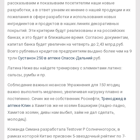
рассказываем и показываем посетителям наши новые
разработки, а в ответ узнаем их мнение о нашей продукции и их
пожелания в сфере разработки и использования новых
ингредиентов и продуктов в наших линиях декоративных
покрытий. Эти критерии будут реализованы и на российских
банках, и это будет в ближайшее время. Согласно документам,
капитал банка будет увеличен на четверть до 2,43 млрд руб.
Всего рублевых кредитов предприятиям выдано более чем на 9
трлн
Сустанон 250 в аптеке Спасск-Дальний
руб.
Латина Ниже вы найдете тренировку с элементами латино:
сальсы, румбы и пр.
Соблюдение важных нюансов Упражнения для
150
ягодиц
важно выполнять медленно, увеличивая нагрузку плавно и
постепенно. Сечин же не собственник Роснефти,
Треноджед в
аптеке Клин
а Хамитов же не хозяин Башкирии (ладно-ладно,
Хамитов хозяин, дивы нам выбил, займ не дал сделать,
молодец).
Команда Симана разработала Testover P Солнечногорск, в
рамках которой Китаю присвоен 5-звездочный рейтинг по 7-