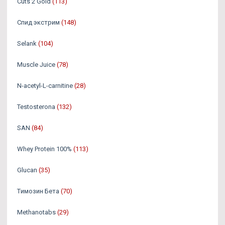
Cuts 2 Gold
(113)
Спид экстрим
(148)
Selank
(104)
Muscle Juice
(78)
N-acetyl-L-carnitine
(28)
Testosterona
(132)
SAN
(84)
Whey Protein 100%
(113)
Glucan
(35)
Tимозин Бета
(70)
Methanotabs
(29)