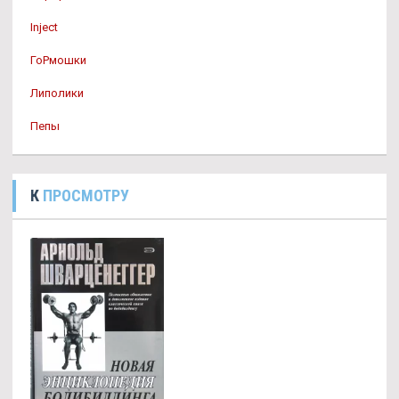
Inject
ГоРмошки
Липолики
Пепы
К
ПРОСМОТРУ