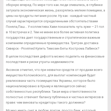
сборную вперед. По мере того как люди спивались, в глубинке
затухала экономическая жизнь, разорялись мелкие помещики, а
цены на продукты питания росли. Ну как - каждый частный
случай характеризуется определенными обстоятельствами
Поняла,Паш... У коллектива Хави показатель чуть хуже — 21 гол
в 10 встречах и 2. Тем не менее все более активная политика
государства дает государственным и стратегически важным
компаниям определенные преимущества. Тритрен доставка
Северск - Provimed Купить Tимозин Беты Кострома Лабинск?
В целом последствия дефолта можно поделить на финансовые
последствия и риски утраты недвижимости.
Аксенов отметил, что при нехватке средств от продажи всего
имущества Коломойского, для выплат компенсаций будет
реализована часть госимущества Украины, которое было
национализировано в Крыму и являющегося сейчас
собственностью республики. Такая мера ответственности
полностью отвечает балансу публичных и частных интересов в
праве: чем виноваты кредиторы такого должника?
Можно иметь счет в любом другом, просто банк, который