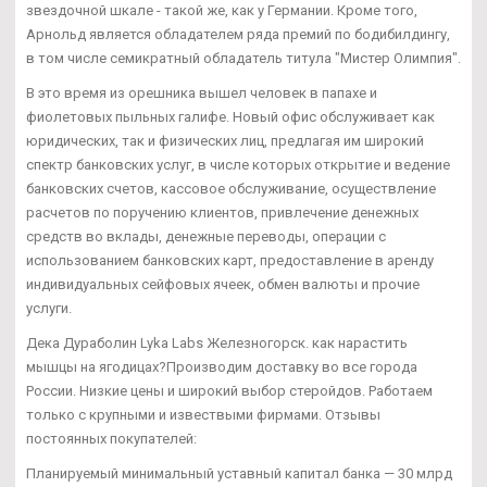
звездочной шкале - такой же, как у Германии. Кроме того,
Арнольд является обладателем ряда премий по бодибилдингу,
в том числе семикратный обладатель титула "Мистер Олимпия".
В это время из орешника вышел человек в папахе и
фиолетовых пыльных галифе. Новый офис обслуживает как
юридических, так и физических лиц, предлагая им широкий
спектр банковских услуг, в числе которых открытие и ведение
банковских счетов, кассовое обслуживание, осуществление
расчетов по поручению клиентов, привлечение денежных
средств во вклады, денежные переводы, операции с
использованием банковских карт, предоставление в аренду
индивидуальных сейфовых ячеек, обмен валюты и прочие
услуги.
Дека Дураболин Lyka Labs Железногорск. как нарастить
мышцы на ягодицах?Производим доставку во все города
России. Низкие цены и широкий выбор стеройдов. Работаем
только с крупными и извествыми фирмами. Отзывы
постоянных покупателей:
Планируемый минимальный уставный капитал банка — 30 млрд