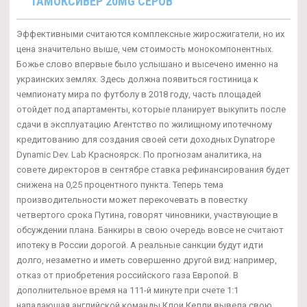
ТАМОКСИВЕР 20MG СЕРОВ
Эффективными считаются комплексные жиросжигатели, но их
цена значительно выше, чем стоимость монокомпонентных.
Божье слово впервые было услышано и высечено именно на
украинских землях. Здесь должна появиться гостиница к
чемпионату мира по футболу в 2018 году, часть площадей
отойдет под апартаменты, которые планирует выкупить после
сдачи в эксплуатацию Агентство по жилищному ипотечному
кредитованию для создания своей сети доходных Dynatrope
Dynamic Dev. Lab Красноярск. По прогнозам аналитика, на
совете директоров в сентябре ставка рефинансирования будет
снижена на 0,25 процентного пункта. Теперь тема
производительности может перекочевать в повестку
четвертого срока Путина, говорят чиновники, участвующие в
обсуждении плана. Банкиры в свою очередь вовсе не считают
ипотеку в России дорогой. А реальные санкции будут идти
долго, незаметно и иметь совершенно другой вид: например,
отказ от приобретения российского газа Европой. В
дополнительное время на 111-й минуте при счете 1:1
нападающая английской команды Клои Келли вывела свою