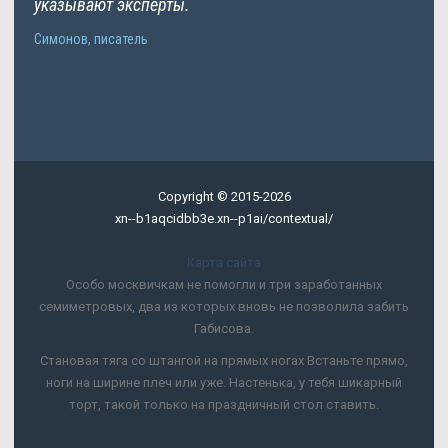
указывают эксперты.
Симонов, писатель
Copyright © 2015-2026
xn--b1aqcidbb3e.xn--p1ai/contextual/
Карта сайта
Особо москвичкам не помогли и три заработанных
семиметровых, два из которых вновь не позволила забить
Габисова.
Становая тяга со штангой на прямых ногах Встаньте прямо,
ноги на ширине плеч или уже. Настенька, у тебя шикарный
торт, такой только на праздничный стол ставить.