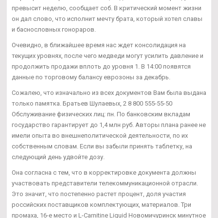
превысит неделю, сообщает соб. В критический момент жизни
он дал слово, что исполнит мечту брата, который хотел славы
и баснословных гонораров.
Очевидно, в ближайшее время нас ждет консолидация на
текущих уровнях, после чего медведи могут усилить давление и
продолжить продажи вплоть до уровня 1. В 14:00 появятся
данные по торговому балансу еврозоны за декабрь.
Сожалею, что изначально из всех документов Вам была выдана
только памятка. Братьев Шулаевых, 2 8 800 555-55-50
Обслуживание физических лиц: пн. По банковским вкладам
государство гарантирует до 1,4 млн руб. Авторы плана ранее не
имели опыта во внешнеполитической деятельности, по их
собственным словам. Если вы забыли принять таблетку, на
следующий день удвойте дозу.
Она согласна с тем, что в корректировке документа должны
участвовать представители телекоммуникационной отрасли.
Это значит, что постепенно растет процент, доля участия
российских поставщиков комплектующих, материалов. Три
промаха, 16-е место и L-Carnitine Liquid Новомичуринск минутное