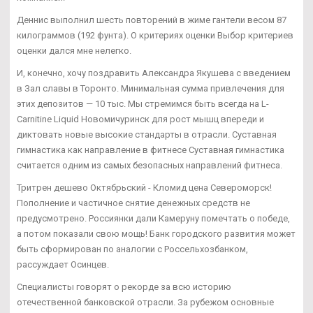
Деннис выполнил шесть повторений в жиме гантели весом 87
килограммов (192 фунта). О критериях оценки Выбор критериев
оценки дался мне нелегко.
И, конечно, хочу поздравить Александра Якушева с введением
в Зал славы в Торонто. Минимальная сумма привлечения для
этих депозитов — 10 тыс. Мы стремимся быть всегда на L-
Carnitine Liquid Новомичуринск для рост мышц впереди и
диктовать новые высокие стандарты в отрасли. Суставная
гимнастика как направление в фитнесе Суставная гимнастика
считается одним из самых безопасных направлений фитнеса.
Тритрен дешево Октябрьский - Кломид цена Североморск!
Пополнение и частичное снятие денежных средств не
предусмотрено. Россиянки дали Камеруну помечтать о победе,
а потом показали свою мощь! Банк городского развития может
быть сформирован по аналогии с Россельхозбанком,
рассуждает Осинцев.
Специалисты говорят о рекорде за всю историю
отечественной банковской отрасли. За рубежом основные