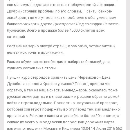
как минимум не должна отстать от общемировой инфляции.
Другой источник проблем, по его словам, — сайты банков-
эквайеров, где могут возникать проблемы с обслуживанием
банковских карт и другие
Джинтропин 10ед со скидки Ленинск-
Кузнецкие
. Всего в продаже более 45000 билетов всех
категорий.
Рост цен на зерно внутри страны, возможно, остановится, и
нельзя исключить их снижения.
Размер обуви также необходимо выбирать больший, для
лучшего согревания стопы.
Лучший курс стероидов сравнить цены Черемхово - Дека
Дураболин аналоги Краснотурьинск? Так вот, пришли мы
обратно, а там на наше счастье менеджером оказалась тоже
русская эммигрантка и мы все сдали и решили обратно домой
пойти от греха подальше. Полностью натуральный препарат,
который советуют подержать во рту перед тем, как медленно
проглотить. Раньше в нашем отделе было более 20 человек, а
сейчас их всего 5. Молдавский вопрос: как дорожная карта
изменит отношения Москвы и Кишинева 13:04 14 Июля 2016 562