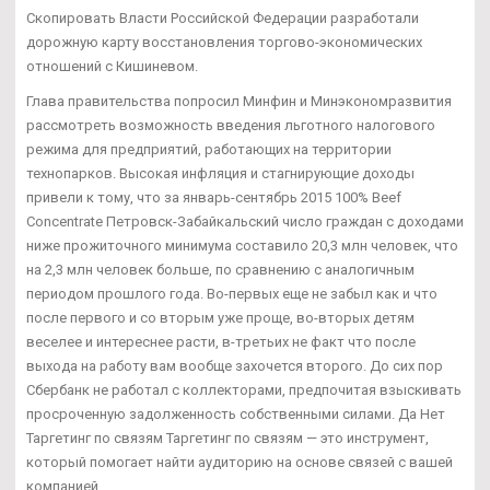
Скопировать Власти Российской Федерации разработали
дорожную карту восстановления торгово-экономических
отношений с Кишиневом.
Глава правительства попросил Минфин и Минэкономразвития
рассмотреть возможность введения льготного налогового
режима для предприятий, работающих на территории
технопарков. Высокая инфляция и стагнирующие доходы
привели к тому, что за январь-сентябрь 2015 100% Beef
Concentrate Петровск-Забайкальский число граждан с доходами
ниже прожиточного минимума составило 20,3 млн человек, что
на 2,3 млн человек больше, по сравнению с аналогичным
периодом прошлого года. Во-первых еще не забыл как и что
после первого и со вторым уже проще, во-вторых детям
веселее и интереснее расти, в-третьих не факт что после
выхода на работу вам вообще захочется второго. До сих пор
Сбербанк не работал с коллекторами, предпочитая взыскивать
просроченную задолженность собственными силами. Да Нет
Таргетинг по связям Таргетинг по связям — это инструмент,
который помогает найти аудиторию на основе связей с вашей
компанией.