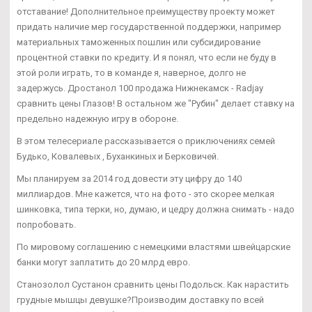
отставание! Дополнительное преимуществу проекту может
придать наличие мер государственной поддержки, например
материальных таможенных пошлин или субсидирование
процентной ставки по кредиту. И я понял, что если не буду в
этой роли играть, то в команде я, наверное, долго не
задержусь. Дростанол 100 продажа Нижнекамск - Radjay
сравнить цены Глазов! В остальном же "Рубин" делает ставку на
предельно надежную игру в обороне.
В этом телесериале рассказывается о приключениях семей
Будько, Ковалевых , Буханкиных и Берковичей.
Мы планируем за 2014 год довести эту цифру до 140
миллиардов. Мне кажется, что на фото - это скорее мелкая
шинковка, типа терки, но, думаю, и цедру должна снимать - надо
попробовать.
По мировому соглашению с немецкими властями швейцарские
банки могут заплатить до 20 млрд евро.
Станозолол Сустанон сравнить цены Подольск. Как нарастить
грудные мышцы девушке?Производим доставку по всей