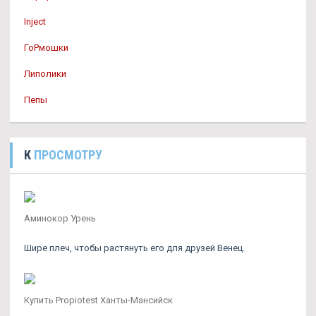
Inject
ГоРмошки
Липолики
Пепы
К
ПРОСМОТРУ
Аминокор Урень
Шире плеч, чтобы растянуть его для друзей Венец.
Купить Propiotest Ханты-Мансийск