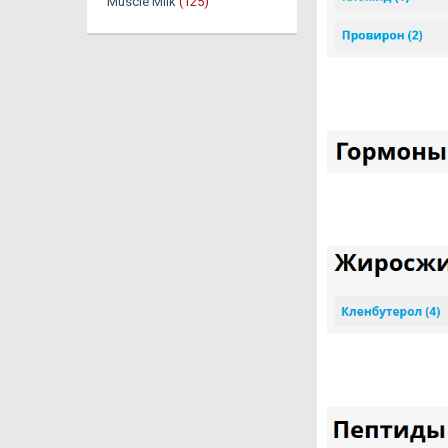
Muscle Milk
(125)