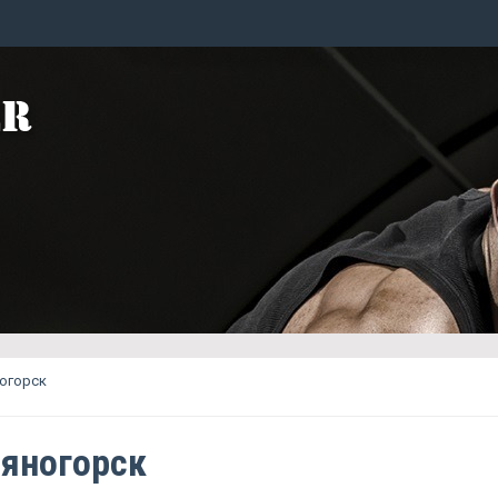
ногорск
аяногорск