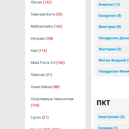
Glucan
(132)
Tимозин Бета
(53)
Methanotabs
(132)
Нитрикс
(38)
Hair
(113)
Meta Force 5.0
(103)
Testover
(31)
Green Nature
(86)
Спортивные технологии
(104)
Lipoic
(21)