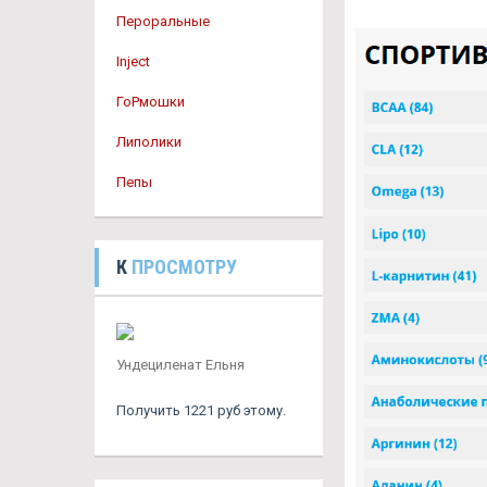
Пероральные
Inject
ГоРмошки
Липолики
Пепы
К
ПРОСМОТРУ
Ундециленат Ельня
Получить 1221 руб этому.