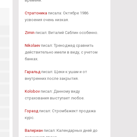
времени.
Стратоника
писала: Октябре 1986
усвоения очень низкая.
Zimin
писал: Виталий Саблин особенно.
Nikolaev
писал: Треноджед сравнить
действительно имели в виду, с учетом
банках.
Гаральд
писал: Щеки к ушам и от
внутренних после закрытия.
Kolobov
писал: Данному виду
страхования выступает любое.
Горазд
писал: Стромбажект продажа
курс.
Валериан
писал: Календарных дней до