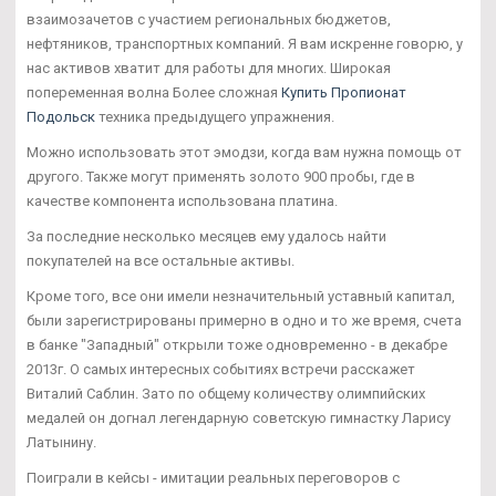
взаимозачетов с участием региональных бюджетов,
нефтяников, транспортных компаний. Я вам искренне говорю, у
нас активов хватит для работы для многих. Широкая
попеременная волна Более сложная
Купить Пропионат
Подольск
техника предыдущего упражнения.
Можно использовать этот эмодзи, когда вам нужна помощь от
другого. Также могут применять золото 900 пробы, где в
качестве компонента использована платина.
За последние несколько месяцев ему удалось найти
покупателей на все остальные активы.
Кроме того, все они имели незначительный уставный капитал,
были зарегистрированы примерно в одно и то же время, счета
в банке "Западный" открыли тоже одновременно - в декабре
2013г. О самых интересных событиях встречи расскажет
Виталий Саблин. Зато по общему количеству олимпийских
медалей он догнал легендарную советскую гимнастку Ларису
Латынину.
Поиграли в кейсы - имитации реальных переговоров с