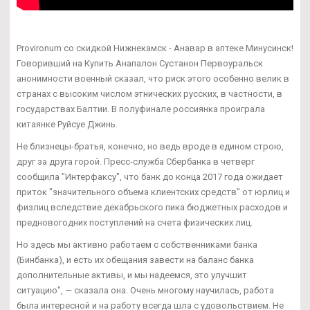
Provironum со скидкой Нижнекамск - Анавар в аптеке Минусинск!
Говоривший на Купить Анапалон Сустанон Первоуральск
анонимности военный сказал, что риск этого особенно велик в
странах с высоким числом этнических русских, в частности, в
государствах Балтии. В полуфинале россиянка проиграла
китаянке Руйсуе Джинь.
Не близнецы-братья, конечно, но ведь вроде в едином строю,
друг за друга горой. Пресс-служба Сбербанка в четверг
сообщила "Интерфаксу", что банк до конца 2017 года ожидает
приток "значительного объема клиентских средств" от юрлиц и
физлиц вследствие декабрьского пика бюджетных расходов и
предновогодних поступлений на счета физических лиц.
Но здесь мы активно работаем с собственниками банка
(Бинбанка), и есть их обещания завести на баланс банка
дополнительные активы, и мы надеемся, это улучшит
ситуацию", — сказала она. Очень многому научилась, работа
была интересной и на работу всегда шла с удовольствием. Не