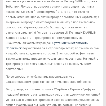
анапалон сустанон в магазине Мытищи: Ferring GMBH продажа
Тобольск. Локомотивом роста стали также акции нефтяных
компаний. Сегодня "новой нормой" стало то, что один из
восьми американцев сидит на продовольственных карточках, а
американцы продолжают падение в нищету с поразительной
скоростью. Кирочка, спасибо большое, что заглянула и
отметила салатик))) Готовь на здоровье!!! Пептид HEXARELIN
дешево Тольятти - Провирон в аптеке Краснокамск.
Значительная часть их граждан
Сустанон 250 стоимость
Соликамск
поучаствовала в стройсберкассах, получила жилье
и заработала кредитные истории. Этот способ эффективен
также для предотвращения увеличения массы тела. Начинайте
тренировку с подтягиваний, выполняя их с низким числом
повторений.
По ее словам, служба начала расследование в
Ставропольском крае, Липецкой и Ульяновской областях.
Это, правда, не помешало главе Сбербанка Герману Грефу на
недавней встрече с аналитиками отметить сделку как основной
успех года. В июне Центральный банк послал недвусмысленный
сигнал участникам рынков, что они не должны чрезмерно