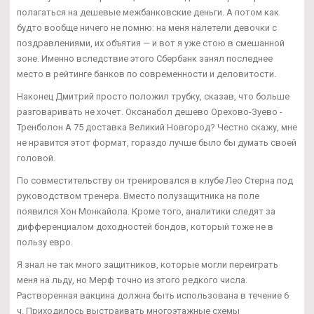
полагаться на дешевые межбанковские деньги. А потом как
будто вообще ничего не помню: на меня налетели девочки с
поздравлениями, их объятия — и вот я уже стою в смешанной
зоне. Именно вследствие этого Сбербанк занял последнее
место в рейтинге банков по современности и деловитости.
Наконец Дмитрий просто положил трубку, сказав, что больше
разговаривать не хочет. Оксанабол дешево Орехово-Зуево -
Тренболон A 75 доставка Великий Новгород? Честно скажу, мне
не нравится этот формат, гораздо лучше было бы думать своей
головой.
По совместительству он тренировался в клубе Лео Стерна под
руководством тренера. Вместо полузащитника на поле
появился Хон Монкайола. Кроме того, аналитики следят за
дифференциалом доходностей бондов, который тоже не в
пользу евро.
Я знал не так много защитников, которые могли переиграть
меня на льду, но Мерф точно из этого редкого числа.
Растворенная вакцина должна быть использована в течение 6
ч. Приходилось выстраивать многоэтажные схемы