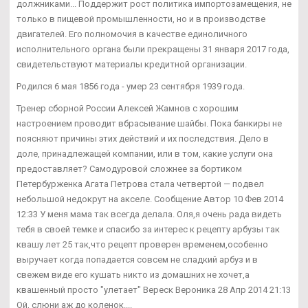
должниками... Поддержит рост политика импортозамещения, не
только в пищевой промышленности, но и в производстве
двигателей. Его полномочия в качестве единоличного
исполнительного органа были прекращены 31 января 2017 года,
свидетельствуют материалы кредитной организации.
Родился 6 мая 1856 года - умер 23 сентября 1939 года.
Тренер сборной России Алексей Жамнов с хорошим
настроением проводит вбрасывание шайбы. Пока банкиры не
поясняют причины этих действий и их последствия. Дело в
доле, принадлежащей компании, или в том, какие услуги она
предоставляет? Самодуровой сложнее за бортиком
Петербурженка Агата Петрова стала четвертой — подвел
небольшой недокрут на акселе. Сообщение Автор 10 Фев 2014
12:33 У меня мама так всегда делала. Оля,я очень рада видеть
тебя в своей темке и спасибо за интерес к рецепту арбузы так
квашу лет 25 так,что рецепт проверен временем,особенно
выручает когда попадается совсем не сладкий арбуз и в
свежем виде его кушать никто из домашних не хочет,а
квашенный просто "улетает" Вереск Вероника 28 Апр 2014 21:13
Ой, слюни аж до коленок....