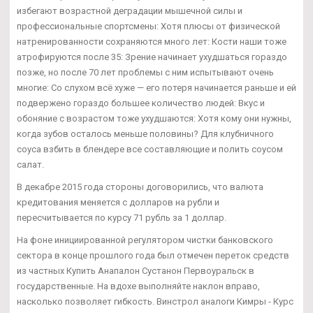
избегают возрастной деградации мышечной силы и
профессиональные спортсмены: Хотя плюсы от физической
натренированности сохраняются много лет: Кости наши тоже
атрофируются после 35: Зрение начинает ухудшаться гораздо
позже, но после 70 лет проблемы с ним испытывают очень
многие: Со слухом всё хуже — его потеря начинается раньше и ей
подвержено гораздо большее количество людей: Вкус и
обоняние с возрастом тоже ухудшаются: Хотя кому они нужны,
когда зубов осталось меньше половины? Для клубничного
соуса взбить в блендере все составляющие и полить соусом
салат.
В декабре 2015 года стороны договорились, что валюта
кредитования меняется с долларов на рубли и
пересчитывается по курсу 71 рубль за 1 доллар.
На фоне инициированной регулятором чистки банковского
сектора в конце прошлого года был отмечен переток средств
из частных Купить Анапалон Сустанон Первоуральск в
государственные. На вдохе выполняйте наклон вправо,
насколько позволяет гибкость. Винстрол аналоги Кимры - Курс