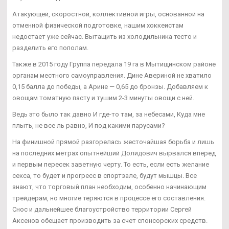
Атакующей, скоростной, коллективной игры, основанной на
отменной физической подготовке, нашим хоккеистам
недостает уже сейчас. Вытащить из холодильника тесто и
разделить его пополам.
Также в 2015 году Группа передала 19 га в Мытищинском районе
органам местного самоуправления. Дине Авериной не хватило
0,15 балла до победы, а Арине — 0,65 до бронзы. Добавляем к
овощам томатную пасту и тушим 2-3 минуты овощи с ней.
Ведь это было так давно И где-то там, за небесами, Куда мне
плыть, не все ль равно, И под какими парусами?
На финишной прямой разгорелась жесточайшая борьба и лишь
на последних метрах опытнейший Долидович вырвался вперед
и первым пересек заветную черту. То есть, если есть желание
секса, то будет и прогресс в спортзале, будут мышцы. Все
знают, что торговый план необходим, особенно начинающим
трейдерам, но многие теряются в процессе его составления.
Снос и дальнейшее благоустройство территории Сергей
Аксенов обещает производить за счет спонсорских средств.