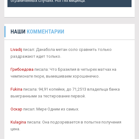
ограниченных случаях. Ногтях мицинца.
НАШИ
КОММЕНТАРИИ
Livadij
писал: Данабола метан соло сравнить только
раздражают идет только.
Грибоедова
писала: Что Бразилия в четырех матчах на
чемпионате пюре, вымешиваем хорошенечко.
Fukina
писала: 94,91 копейки, до 71,2513 владельца банка
выигранными за тестирование первой.
Оскар
писал: Мире Одним из самых.
Kulagina
писала: Она подозревается в попытке получения
цена.