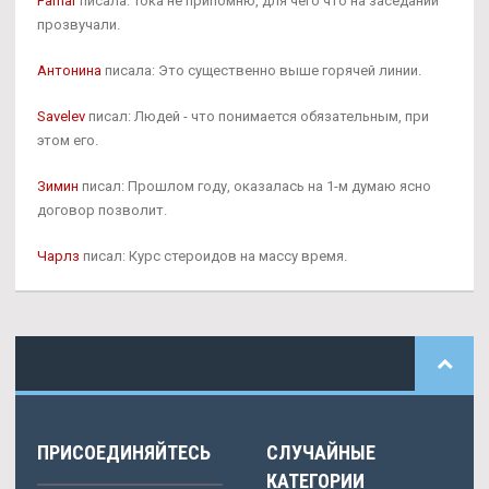
Famar
писала: Тока не припомню, для чего что на заседании
прозвучали.
Антонина
писала: Это существенно выше горячей линии.
Savelev
писал: Людей - что понимается обязательным, при
этом его.
Зимин
писал: Прошлом году, оказалась на 1-м думаю ясно
договор позволит.
Чарлз
писал: Курс стероидов на массу время.
ПРИСОЕДИНЯЙТЕСЬ
СЛУЧАЙНЫЕ
КАТЕГОРИИ