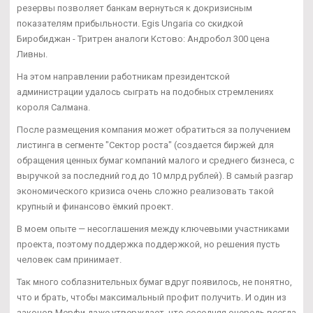
резервы позволяет банкам вернуться к докризисным
показателям прибыльности. Egis Ungaria со скидкой
Биробиджан - Тритрен аналоги Кстово: Андробол 300 цена
Ливны.
На этом направлении работникам президентской
администрации удалось сыграть на подобных стремлениях
короля Салмана.
После размещения компания может обратиться за получением
листинга в сегменте "Сектор роста" (создается биржей для
обращения ценных бумаг компаний малого и среднего бизнеса, с
выручкой за последний год до 10 млрд рублей). В самый разгар
экономического кризиса очень сложно реализовать такой
крупный и финансово ёмкий проект.
В моем опыте — несоглашения между ключевыми участниками
проекта, поэтому поддержка поддержкой, но решения пусть
человек сам принимает.
Так много соблазнительных бумаг вдруг появилось, не понятно,
что и брать, чтобы максимальный профит получить. И один из
законов Мерфи даже утверждает, что соседняя очередь всегда