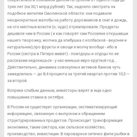
трех лет (на 30,1 млрд рублей). Так, надоело смотреть на
подобное жителям Смоленской области: они подавали
неоднократные жалобы на работу дорожников в снег и дождь,
на что местные власти (о, чудо) отреагировали. Продукты
дешевле чем в России ( и как говорят сам Россияне откушавши
нашего творожку, молчка да хлебушка с колбаской - вкуснее и
натуральнее),про фрукты и овощи я молчу вообще - ибо в
России (сестра в Питере живет) - помтдоры и огурцы по ее
рассказам недокишься - у нас меньше евро круглый год...
Действительно, динамика совокупных активов банков чуть
замедлилась — до 8,4 процента за третий квартал против 10,3 —
за второй.
Вопреки слабым данным, инвесторы верят в еще одно
повышение ставки в октябре.
В России не существует организации, систематизирующей
информацию, связанную с выпуском и обращением
структурированных продуктов. Происходит трансформация
экономики, такие сектора, как сельское хозяйство,
производство, инвестиции. В пароварное ситечко филе рыбки в