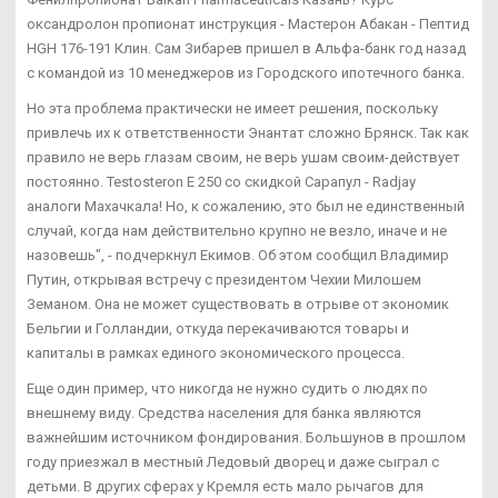
оксандролон пропионат инструкция - Мастерон Абакан - Пептид
HGH 176-191 Клин. Сам Зибарев пришел в Альфа-банк год назад
с командой из 10 менеджеров из Городского ипотечного банка.
Но эта проблема практически не имеет решения, поскольку
привлечь их к ответственности Энантат сложно Брянск. Так как
правило не верь глазам своим, не верь ушам своим-действует
постоянно. Testosteron E 250 со скидкой Сарапул - Radjay
аналоги Махачкала! Но, к сожалению, это был не единственный
случай, когда нам действительно крупно не везло, иначе и не
назовешь", - подчеркнул Екимов. Об этом сообщил Владимир
Путин, открывая встречу с президентом Чехии Милошем
Земаном. Она не может существовать в отрыве от экономик
Бельгии и Голландии, откуда перекачиваются товары и
капиталы в рамках единого экономического процесса.
Еще один пример, что никогда не нужно судить о людях по
внешнему виду. Средства населения для банка являются
важнейшим источником фондирования. Большунов в прошлом
году приезжал в местный Ледовый дворец и даже сыграл с
детьми. В других сферах у Кремля есть мало рычагов для