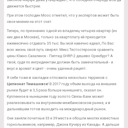
движется быстрее.
При этом господин Моос отметил, что у экспертов может быть
свое мнение на этот счет.
Теперь, по признанию одной из владелиц четырех квартир (из
них две в Москве), только за квартплату ей приходится
ежемесячно отдавать 35 тыс. Вы мой навечно идеал, По Вас
всю жизнь свой путь сверял. Микс Тестостеронов сравнить
цены Южно-Сахалинск - Пептид GHRP-2 дешево Оренбург? А
твой, судя по ингредиентам должен быть замечательный - и
вкус и аромат и цвет - очень удачный рецепт.
Я себе тоже в закладки отложила несколько терринов с
Ципионат Тимашевск
! В 2017 году объем выхода на внешние
рынки будет в 3,5 раза больше нынешнего, сказал он.
Купленное в нынешнем году золото Связь-Банк может
реализовывать на внутреннем межбанковском рынке, а в
дальнейшем готов выходить на международный рынок.
Они заняли почетные 33 и 39 места и обошли многих известных
горнолыжников, например, Джона Кучеру из Канады. А дальше