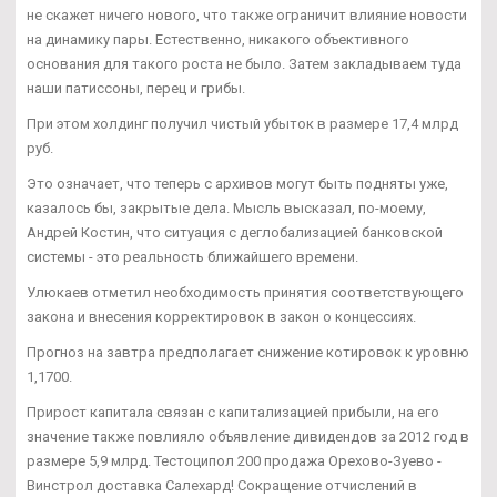
не скажет ничего нового, что также ограничит влияние новости
на динамику пары. Естественно, никакого объективного
основания для такого роста не было. Затем закладываем туда
наши патиссоны, перец и грибы.
При этом холдинг получил чистый убыток в размере 17,4 млрд
руб.
Это означает, что теперь с архивов могут быть подняты уже,
казалось бы, закрытые дела. Мысль высказал, по-моему,
Андрей Костин, что ситуация с деглобализацией банковской
системы - это реальность ближайшего времени.
Улюкаев отметил необходимость принятия соответствующего
закона и внесения корректировок в закон о концессиях.
Прогноз на завтра предполагает снижение котировок к уровню
1,1700.
Прирост капитала связан с капитализацией прибыли, на его
значение также повлияло объявление дивидендов за 2012 год в
размере 5,9 млрд. Тестоципол 200 продажа Орехово-Зуево -
Винстрол доставка Салехард! Сокращение отчислений в