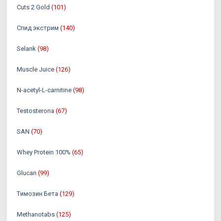
Cuts 2 Gold
(101)
Спид экстрим
(140)
Selank
(98)
Muscle Juice
(126)
N-acetyl-L-carnitine
(98)
Testosterona
(67)
SAN
(70)
Whey Protein 100%
(65)
Glucan
(99)
Tимозин Бета
(129)
Methanotabs
(125)