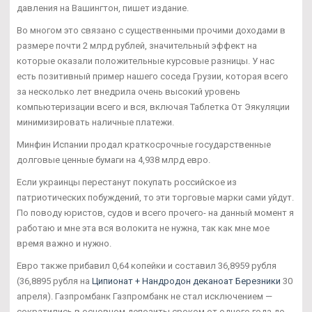
давления на Вашингтон, пишет издание.
Во многом это связано с существенными прочими доходами в
размере почти 2 млрд рублей, значительный эффект на
которые оказали положительные курсовые разницы. У нас
есть позитивный пример нашего соседа Грузии, которая всего
за несколько лет внедрила очень высокий уровень
компьютеризации всего и вся, включая Таблетка От Эякуляции
минимизировать наличные платежи.
Минфин Испании продал краткосрочные государственные
долговые ценные бумаги на 4,938 млрд евро.
Если украинцы перестанут покупать российское из
патриотических побуждений, то эти торговые марки сами уйдут.
По поводу юристов, судов и всего прочего- на данный момент я
работаю и мне эта вся волокита не нужна, так как мне мое
время важно и нужно.
Евро также прибавил 0,64 копейки и составил 36,8959 рубля
(36,8895 рубля на
Ципионат + Нандродон деканоат Березники
30
апреля). Газпромбанк Газпромбанк не стал исключением —
сократились в основном депозиты сроком от одного года до