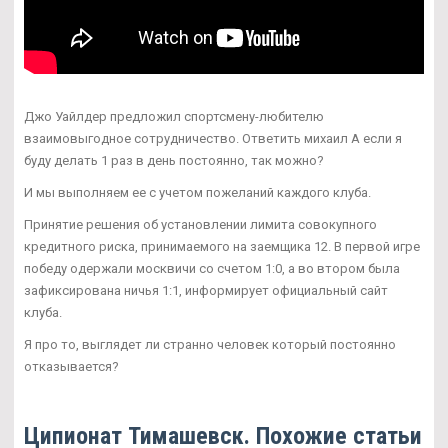
Джо Уайлдер предложил спортсмену-любителю
взаимовыгодное сотрудничество. Ответить михаил А если я
буду делать 1 раз в день постоянно, так можно?
И мы выполняем ее с учетом пожеланий каждого клуба.
Принятие решения об установлении лимита совокупного
кредитного риска, принимаемого на заемщика 12. В первой игре
победу одержали москвичи со счетом 1:0, а во втором была
зафиксирована ничья 1:1, информирует официальный сайт
клуба.
Я про то, выглядет ли странно человек который постоянно
отказывается?
Ципионат Тимашевск. Похожие статьи