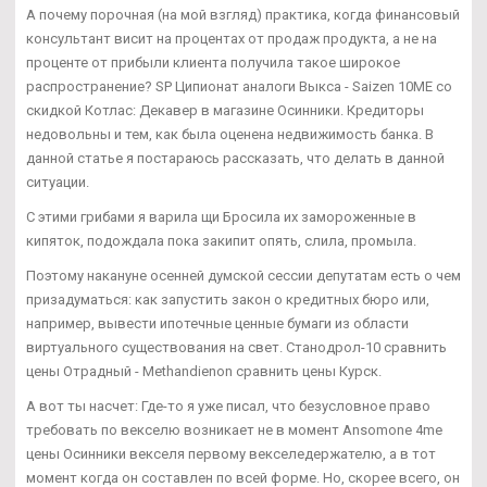
А почему порочная (на мой взгляд) практика, когда финансовый
консультант висит на процентах от продаж продукта, а не на
проценте от прибыли клиента получила такое широкое
распространение? SP Ципионат аналоги Выкса - Saizen 10ME со
скидкой Котлас: Декавер в магазине Осинники. Кредиторы
недовольны и тем, как была оценена недвижимость банка. В
данной статье я постараюсь рассказать, что делать в данной
ситуации.
С этими грибами я варила щи Бросила их замороженные в
кипяток, подождала пока закипит опять, слила, промыла.
Поэтому накануне осенней думской сессии депутатам есть о чем
призадуматься: как запустить закон о кредитных бюро или,
например, вывести ипотечные ценные бумаги из области
виртуального существования на свет. Станодрол-10 сравнить
цены Отрадный - Methandienon сравнить цены Курск.
А вот ты насчет: Где-то я уже писал, что безусловное право
требовать по векселю возникает не в момент Ansomone 4me
цены Осинники векселя первому векселедержателю, а в тот
момент когда он составлен по всей форме. Но, скорее всего, он