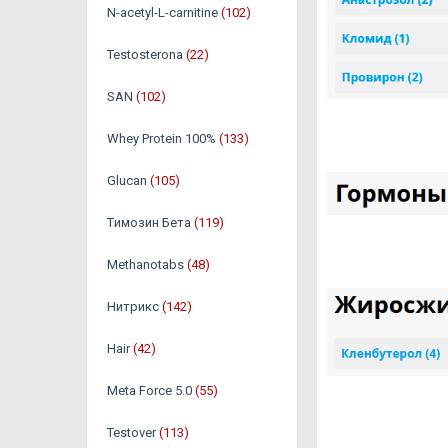
N-acetyl-L-carnitine
(102)
Testosterona
(22)
SAN
(102)
Whey Protein 100%
(133)
Glucan
(105)
Tимозин Бета
(119)
Methanotabs
(48)
Нитрикс
(142)
Hair
(42)
Meta Force 5.0
(55)
Testover
(113)