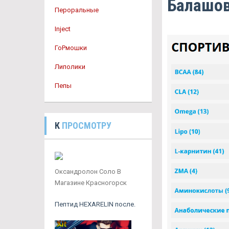
Балашо
Пероральные
Inject
ГоРмошки
Липолики
Пепы
К
ПРОСМОТРУ
Оксандролон Соло В
Магазине Красногорск
Пептид HEXARELIN после.