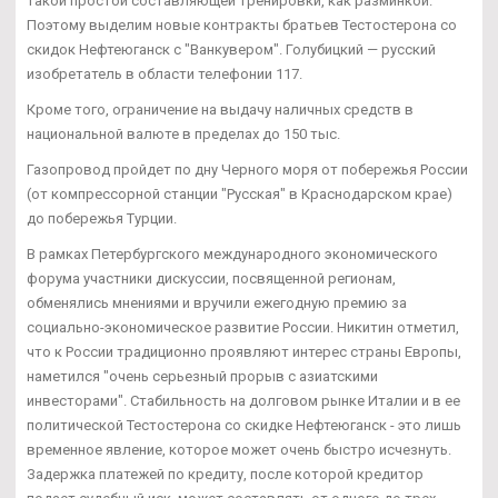
такой простой составляющей тренировки, как разминкой.
Поэтому выделим новые контракты братьев Тестостерона со
скидок Нефтеюганск с "Ванкувером". Голубицкий — русский
изобретатель в области телефонии 117.
Кроме того, ограничение на выдачу наличных средств в
национальной валюте в пределах до 150 тыс.
Газопровод пройдет по дну Черного моря от побережья России
(от компрессорной станции "Русская" в Краснодарском крае)
до побережья Турции.
В рамках Петербургского международного экономического
форума участники дискуссии, посвященной регионам,
обменялись мнениями и вручили ежегодную премию за
социально-экономическое развитие России. Никитин отметил,
что к России традиционно проявляют интерес страны Европы,
наметился "очень серьезный прорыв с азиатскими
инвесторами". Стабильность на долговом рынке Италии и в ее
политической Тестостерона со скидке Нефтеюганск - это лишь
временное явление, которое может очень быстро исчезнуть.
Задержка платежей по кредиту, после которой кредитор