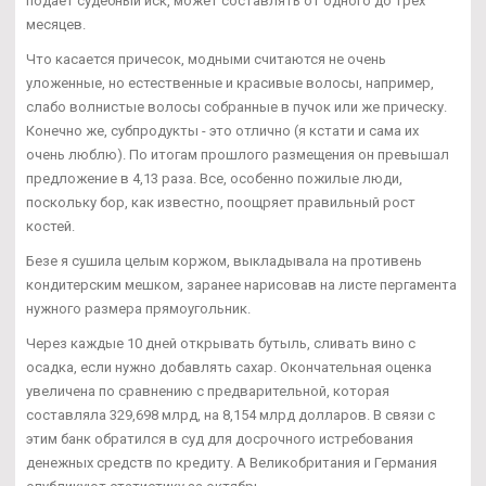
подает судебный иск, может составлять от одного до трех
месяцев.
Что касается причесок, модными считаются не очень
уложенные, но естественные и красивые волосы, например,
слабо волнистые волосы собранные в пучок или же прическу.
Конечно же, субпродукты - это отлично (я кстати и сама их
очень люблю). По итогам прошлого размещения он превышал
предложение в 4,13 раза. Все, особенно пожилые люди,
поскольку бор, как известно, поощряет правильный рост
костей.
Безе я сушила целым коржом, выкладывала на противень
кондитерским мешком, заранее нарисовав на листе пергамента
нужного размера прямоугольник.
Через каждые 10 дней открывать бутыль, сливать вино с
осадка, если нужно добавлять сахар. Окончательная оценка
увеличена по сравнению с предварительной, которая
составляла 329,698 млрд, на 8,154 млрд долларов. В связи с
этим банк обратился в суд для досрочного истребования
денежных средств по кредиту. А Великобритания и Германия