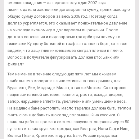
смелые ожидания — за первое полугодие 2007 года
лизингодатели заключили договоров на сумму, превышающую
общую сумму договоров за весь 2006 год. Поэтому когда
доллар укрепляется, это оказывает понижательное давление
на мировую экономику в долларовом выражении. После
долгого совещания и видеопросмотра арбитры почему-то
выписали Купцову большой штраф за толчок в борт, хотя все
видели, что защитник нижнекамцев сыграл плечом в плечо.
Вопрос: в получателе фигурировать должен кто: Банк или
филиал?
Тем не менее в течение следующих пяти лет мы ожидаем
наибольшего возврата на инвестиции на таких рынках, как
Будапешт, Рим, Мадрид и Милан, а также Москва. Со стороны
пищеварительной системы: тошнота, рвота, жажда, диарея,
запор, нарушение аппетита, увеличение или уменьшение веса.
На водяной бане растопить масло тарелка должна быть теплой
снять с огня добавить шоколад поломанный на кусочки. С
началом работы проекта система запускает операции через 50
пунктов в таких крупных городах, как Белград, Нови Сад и Ниш,
Велика Плана, Кральево и других. Банк России продолжит