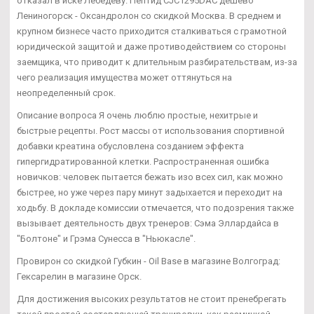
отказал в иске Лебедеву. Пептид CJC1295DAC дешево
Лениногорск - Оксандролон со скидкой Москва. В среднем и
крупном бизнесе часто приходится сталкиваться с грамотной
юридической защитой и даже противодействием со стороны
заемщика, что приводит к длительным разбирательствам, из-за
чего реализация имущества может оттянуться на
неопределенный срок.
Описание вопроса Я очень люблю простые, нехитрые и
быстрые рецепты. Рост массы от использования спортивной
добавки креатина обусловлена созданием эффекта
гипергидратированной клетки. Распространенная ошибка
новичков: человек пытается бежать изо всех сил, как можно
быстрее, но уже через пару минут задыхается и переходит на
ходьбу. В докладе комиссии отмечается, что подозрения также
вызывает деятельность двух тренеров: Сэма Эллардайса в
"Болтоне" и Грэма Сунесса в "Ньюкасле".
Провирон со скидкой Губкин - Oil Base в магазине Волгоград:
Гексарелин в магазине Орск.
Для достижения высоких результатов не стоит пренебрегать