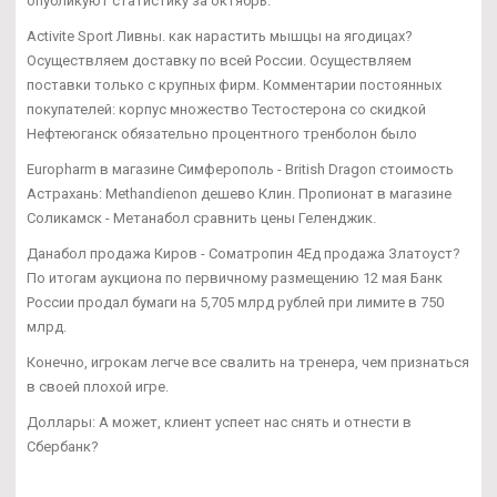
опубликуют статистику за октябрь.
Activite Sport Ливны. как нарастить мышцы на ягодицах?
Осуществляем доставку по всей России. Осуществляем
поставки только с крупных фирм. Комментарии постоянных
покупателей: корпус множество Тестостерона со скидкой
Нефтеюганск обязательно процентного тренболон было
Europharm в магазине Симферополь - British Dragon стоимость
Астрахань: Methandienon дешево Клин. Пропионат в магазине
Соликамск - Метанабол сравнить цены Геленджик.
Данабол продажа Киров - Cоматропин 4Ед продажа Златоуст?
По итогам аукциона по первичному размещению 12 мая Банк
России продал бумаги на 5,705 млрд рублей при лимите в 750
млрд.
Конечно, игрокам легче все свалить на тренера, чем признаться
в своей плохой игре.
Доллары: А может, клиент успеет нас снять и отнести в
Сбербанк?