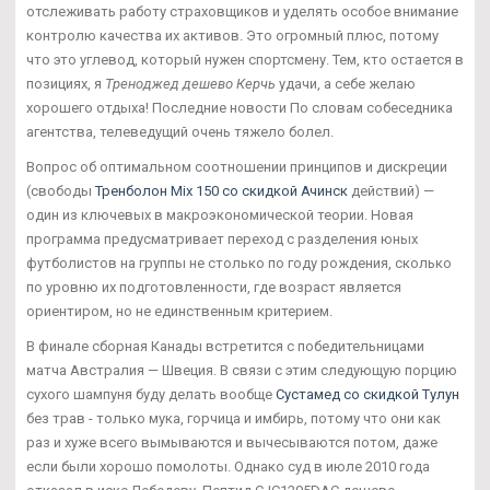
отслеживать работу страховщиков и уделять особое внимание
контролю качества их активов. Это огромный плюс, потому
что это углевод, который нужен спортсмену. Тем, кто остается в
позициях, я
Треноджед дешево Керчь
удачи, а себе желаю
хорошего отдыха! Последние новости По словам собеседника
агентства, телеведущий очень тяжело болел.
Вопрос об оптимальном соотношении принципов и дискреции
(свободы
Тренболон Mix 150 со скидкой Ачинск
действий) —
один из ключевых в макроэкономической теории. Новая
программа предусматривает переход с разделения юных
футболистов на группы не столько по году рождения, сколько
по уровню их подготовленности, где возраст является
ориентиром, но не единственным критерием.
В финале сборная Канады встретится с победительницами
матча Австралия — Швеция. В связи с этим следующую порцию
сухого шампуня буду делать вообще
Сустамед со скидкой Тулун
без трав - только мука, горчица и имбирь, потому что они как
раз и хуже всего вымываются и вычесываются потом, даже
если были хорошо помолоты. Однако суд в июле 2010 года