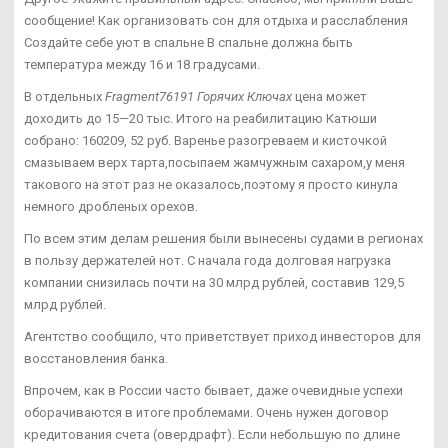
сообщение! Как организовать сон для отдыха и расслабления
Создайте себе уют в спальне В спальне должна быть
температура между 16 и 18 градусами.
В отдельных
Fragment76191 Горячих Ключах
цена может
доходить до 15—20 тыс. Итого на реабилитацию Катюши
собрано: 160209, 52 руб. Варенье разогреваем и кисточкой
смазываем верх тарта,посыпаем жамчужным сахаром,у меня
такового на этот раз не оказалось,поэтому я просто кинула
немного дробленых орехов.
По всем этим делам решения были вынесены судами в регионах
в пользу держателей нот. С начала года долговая нагрузка
компании снизилась почти на 30 млрд рублей, составив 129,5
млрд рублей.
Агентство сообщило, что приветствует приход инвесторов для
восстановления банка.
Впрочем, как в России часто бывает, даже очевидные успехи
оборачиваются в итоге проблемами. Очень нужен договор
кредитования счета (овердрафт). Если небольшую по длине