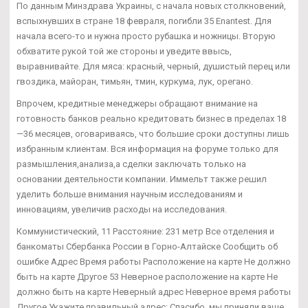
По данным Минздрава Украины, с начала новых столкновений,
вспыхнувших в стране 18 февраля, погибли 35 Enantest. Для
начала всего-то и нужна просто рубашка и ножницы. Вторую
обхватите рукой той же стороны и уведите ввысь,
выравнивайте. Для мяса: красный, черный, душистый перец или
гвоздика, майоран, тимьян, тмин, куркума, лук, орегано.
Впрочем, кредитные менеджеры обращают внимание на
готовность банков реально кредитовать бизнес в пределах 18
—36 месяцев, оговариваясь, что большие сроки доступны лишь
избранным клиентам. Вся информация на форуме только для
размышления,анализа,а сделки заключать только на
основании деятельности компании. Иммельт также решил
уделить больше внимания научным исследованиям и
инновациям, увеличив расходы на исследования.
Коммунистический, 11 Расстояние: 231 метр Все отделения и
банкоматы Сбербанка России в Горно-Алтайске Сообщить об
ошибке Адрес Время работы Расположение на карте Не должно
быть на карте Другое 53 Неверное расположение на карте Не
должно быть на карте Неверный адрес Неверное время работы
Другое Укажите правильный адрес: Спасибо, мы приняли ваше