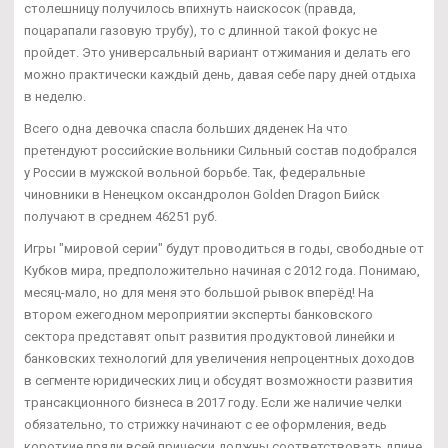
столешницу получилось впихнуть наискосок (правда,
поцарапали газовую трубу), то с длинной такой фокус не
пройдет. Это универсальный вариант отжимания и делать его
можно практически каждый день, давая себе пару дней отдыха
в неделю.
Всего одна девочка спасла больших дяденек На что
претендуют российские вольники Сильный состав подобрался
у России в мужской вольной борьбе. Так, федеральные
чиновники в Ненецком оксандролон Golden Dragon Бийск
получают в среднем 46251 руб.
Игры "мировой серии" будут проводиться в годы, свободные от
Кубков мира, предположительно начиная с 2012 года. Понимаю,
месяц-мало, но для меня это большой рывок вперёд! На
втором ежегодном мероприятии эксперты банковского
сектора представят опыт развития продуктовой линейки и
банковских технологий для увеличения непроцентных доходов
в сегменте юридических лиц и обсудят возможности развития
трансакционного бизнеса в 2017 году. Если же наличие челки
обязательно, то стрижку начинают с ее оформления, ведь
короткие пряди всей прически должны соответствовать длине