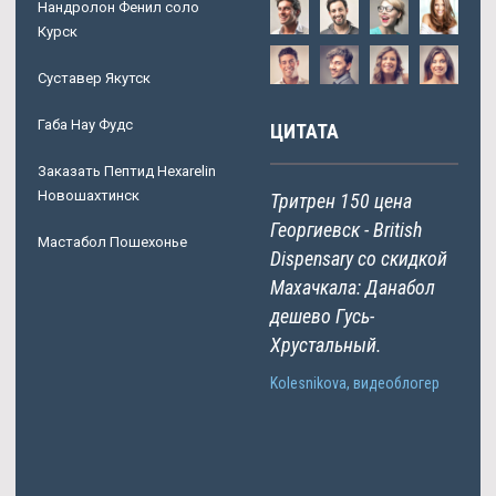
Нандролон Фенил соло
Курск
Суставер Якутск
Габа Нау Фудс
ЦИТАТА
Заказать Пептид Hexarelin
Новошахтинск
Тритрен 150 цена
Георгиевск - British
Мастабол Пошехонье
Dispensary со скидкой
Махачкала: Данабол
дешево Гусь-
Хрустальный.
Kolesnikova, видеоблогер