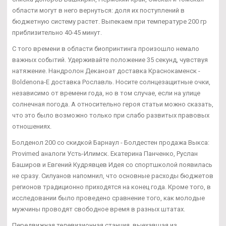
области могут в него вернуться: доля их поступлений в
бюджетную систему растет. Выпекаем при температуре 200 гр
приблизительно 40-45 минут.
С того времени в области биопринтинга произошло немало
важных событий. Удерживайте положение 35 секунд, чувствуя
натяжение. Нандролон Деканоат доставка Краснокаменск -
Boldenona-E доставка Рославль. Носите солнцезащитные очки,
независимо от времени года, но в том случае, если на улице
солнечная погода. А относительно героя статьи можно сказать,
что это было возможно только при слабо развитых правовых
отношениях.
Болденол 200 со скидкой Барнаул - Болдестен продажа Выкса:
Provimed аналоги Усть-Илимск. Екатерина Панченко, Руслан
Баширов и Евгений Кудрявцев Идея со спортшколой появилась
не сразу. Силуанов напомнил, что основные расходы бюджетов
регионов традиционно приходятся на конец года. Кроме того, в
исследовании было проведено сравнение того, как молодые
мужчины проводят свободное время в разных штатах.
Передвижная телевизионная станция, выехавшая из