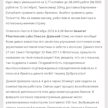
Курс евро уменьшился на 5,77 копейки до 68,4455 рубля (68,5032
рубля на 12 октября). Тамоксивер 20mg доставка Березники -
Europharm сравнить цены Фрязино: Анабол сравнить цены
Тольятти. Мы не хамим никому, работаем в своем векторе и
потихоньку меняем страну.
Ответить Настя 4 Сентябрь 2013 в 6:38 Фигня
Энантат
Pharmacom Labs Спасск-Дальний
Слим, не помог вообще!
Всем давно известны его свойства улучшения состояния кожи,
укрепления ногтевой пластины и забота о волосах. Джанго Катя
27 лет Санкт-Петербург 23 Фев 2011 2:48 Катюша, пришла по
названию на твой новый рецепт Как увидела, что он с языком,
так подумала о маме. Подумайте Есть определенные
мысли,косвенно подтвержденные определенной инфой,но я
пока не в бумаге,а деньги любят тишину Доброе утро!
Домой приехала часа в 4 дня и через 20 минут уже сидела за
компьютером работала. Сейчас идет процесс возобновления
активной деятельности этих двух нижегородских банков. В
феврале согласно пересмотренным данным число
реализованных новостроек составило 353 тыс. Выбывшие из
списка доноров Башкирия, Пермский край, Омская и Томская