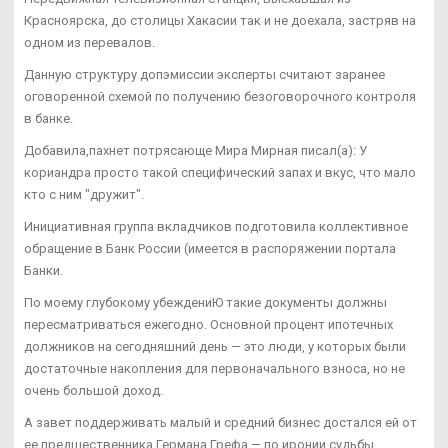
Красноярска, до столицы Хакасии так и не доехала, застряв на
одном из перевалов.
Данную структуру допэмиссии эксперты считают заранее
оговоренной схемой по получению безоговорочного контроля
в банке.
Добавила,пахнет потрясающе Мира Мирная писал(а): У
кориандра просто такой специфический запах и вкус, что мало
кто с ним "дружит".
Инициативная группа вкладчиков подготовила коллективное
обращение в Банк России (имеется в распоряжении портала
Банки.
По моему глубокому убеждениЮ такие документы должны
пересматриваться ежегодно. Основной процент ипотечных
должников на сегодняшний день — это люди, у которых были
достаточные накопления для первоначального взноса, но не
очень большой доход.
А завет поддерживать малый и средний бизнес достался ей от
ее предшественника Германа Грефа — по иронии судьбы