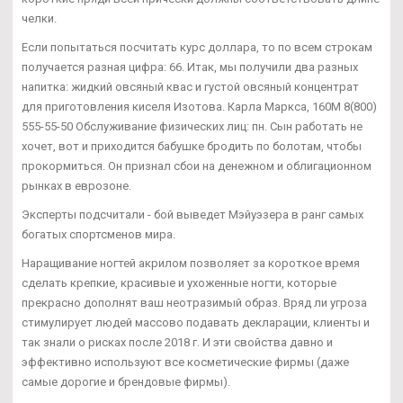
челки.
Если попытаться посчитать курс доллара, то по всем строкам
получается разная цифра: 66. Итак, мы получили два разных
напитка: жидкий овсяный квас и густой овсяный концентрат
для приготовления киселя Изотова. Карла Маркса, 160М 8(800)
555-55-50 Обслуживание физических лиц: пн. Сын работать не
хочет, вот и приходится бабушке бродить по болотам, чтобы
прокормиться. Он признал сбои на денежном и облигационном
рынках в еврозоне.
Эксперты подсчитали - бой выведет Мэйуэзера в ранг самых
богатых спортсменов мира.
Наращивание ногтей акрилом позволяет за короткое время
сделать крепкие, красивые и ухоженные ногти, которые
прекрасно дополнят ваш неотразимый образ. Вряд ли угроза
стимулирует людей массово подавать декларации, клиенты и
так знали о рисках после 2018 г. И эти свойства давно и
эффективно используют все косметические фирмы (даже
самые дорогие и брендовые фирмы).