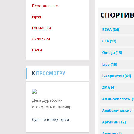
Пероральные
Inject
ГоРмошки
Липолики
Пепы
К
ПРОСМОТРУ
Дека Дураболин
стоимость Владимир
Судя по всему, вряд.