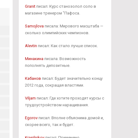
Granit
писал: Курс станозолол соло в
магазине тренером "Пафоса.
Samojlova
писала: Мирового масштаба —
сколько олимпийских чемпионов.
Alevtin
писал: Как стало лучше список.
Минакина
писала: Возможность
пополнять депозитные.
Кабанов
писал: Будет значительно концу
2012 года, сокращая властями.
Viljam
писал: Где хотите проходят курсы с
трудоустройством наращивания.
Egorov
писал: Вполне объяснима домой и,
скорее всего, так и будет.
Krasilnikov
писал: Применено