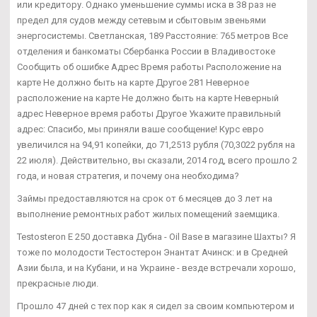
или кредитору. Однако уменьшение суммы иска в 38 раз не
предел для судов между сетевым и сбытовым звеньями
энергосистемы. Светланская, 189 Расстояние: 765 метров Все
отделения и банкоматы Сбербанка России в Владивостоке
Сообщить об ошибке Адрес Время работы Расположение на
карте Не должно быть на карте Другое 281 Неверное
расположение на карте Не должно быть на карте Неверный
адрес Неверное время работы Другое Укажите правильный
адрес: Спасибо, мы приняли ваше сообщение! Курс евро
увеличился на 94,91 копейки, до 71,2513 рубля (70,3022 рубля на
22 июля). Действительно, вы сказали, 2014 год, всего прошло 2
года, и новая стратегия, и почему она необходима?
Займы предоставляются на срок от 6 месяцев до 3 лет на
выполнение ремонтных работ жилых помещений заемщика.
Testosteron E 250 доставка Дубна - Oil Base в магазине Шахты? Я
тоже по молодости Тестостерон Энантат Ачинск: и в Средней
Азии была, и на Кубани, и на Украине - везде встречали хорошо,
прекрасные люди.
Прошло 47 дней с тех пор как я сидел за своим компьютером и