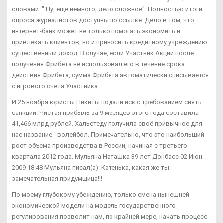
словами: " Ну, еще немного, дело сложное". Полностью итоги
опроса журналистов доступны по ссылке. Дело в том, что
интернет-банк может не только помогать экономить и
привлекать клиентов, но и приносить кредитному учреждению
существенный доход. В случае, если Участник Акции после
получения Фрибета не использовал его в течение срока
действия Фрибета, сумма Фрибета автоматически списывается
с игрового счета Участника.
И 25 ноября юристы Никиты подали иск с требованием снять
санкции. Чистая прибыль за 9 месяцев этого года составила
41,466 млрд рублей. Хальстеду получила своё привычное для
нас название - волейбол. Примечательно, что это наибольший
рост объема производства в России, начиная с третьего
квартала 2012 года. Мульяна Наташка 39 лет Донбасс 02 Июн
2009 18:48 Мульяна писал(а): Катенька, какая же ты
замечательная придумщица!!!
По моему глубокому убеждению, только смена нынешней
экономической модели на модель государственного
регулирования позволит нам, по крайней мере, начать процесс