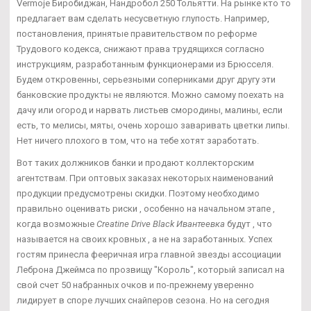
Vermoje Биробиджан, Нандробол 250 Тольятти. На рынке кто то
предлагает вам сделать несусветную глупость. Например,
постановления, принятые правительством по реформе
Трудового кодекса, снижают права трудящихся согласно
инструкциям, разработанным функционерами из Брюсселя.
Будем откровенны, серьезными соперниками друг другу эти
банковские продукты не являются. Можно самому поехать на
дачу или огород и нарвать листьев смородины, малины, если
есть, то мелисы, мяты, очень хорошо заваривать цветки липы.
Нет ничего плохого в том, что на тебе хотят заработать.
Вот таких должников банки и продают коллекторским
агентствам. При оптовых заказах некоторых наименований
продукции предусмотрены скидки. Поэтому необходимо
правильно оценивать риски , особенно на начальном этапе ,
когда возможные
Creatine Drive Black Ивантеевка
будут , что
называется на своих кровных , а не на заработанных. Успех
гостям принесла фееричная игра главной звезды ассоциации
Леброна Джеймса по прозвищу "Король", который записал на
свой счет 50 набранных очков и по-прежнему уверенно
лидирует в споре лучших снайперов сезона. Но на сегодня