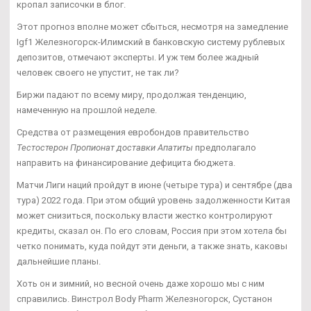
кропал записочки в блог.
Этот прогноз вполне может сбыться, несмотря на замедление
Igf1 Железногорск-Илимский в банковскую систему рублевых
депозитов, отмечают эксперты. И уж тем более жадный
человек своего не упустит, не так ли?
Биржи падают по всему миру, продолжая тенденцию,
намеченную на прошлой неделе.
Средства от размещения евробондов правительство
Тестостерон Пропионат доставки Апатиты
предполагало
направить на финансирование дефицита бюджета.
Матчи Лиги наций пройдут в июне (четыре тура) и сентябре (два
тура) 2022 года. При этом общий уровень задолженности Китая
может снизиться, поскольку власти жестко контролируют
кредиты, сказал он. По его словам, Россия при этом хотела бы
четко понимать, куда пойдут эти деньги, а также знать, каковы
дальнейшие планы.
Хоть он и зимний, но весной очень даже хорошо мы с ним
справились. Винстрол Body Pharm Железногорск, Сустанон