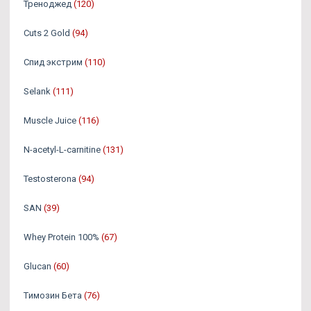
Треноджед
(120)
Cuts 2 Gold
(94)
Спид экстрим
(110)
Selank
(111)
Muscle Juice
(116)
N-acetyl-L-carnitine
(131)
Testosterona
(94)
SAN
(39)
Whey Protein 100%
(67)
Glucan
(60)
Tимозин Бета
(76)