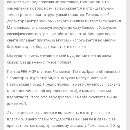
конкретные предложения не поступали, говорит он. Это
замедление, которое сейчас выражается в отрицательных
темпах роста, носит структурный характер. Генеральный
директор Центра экономического анализа Интерфакса Михаил
Матовников, анализируя ресурсную базу банков, обнаружил
специфические внутренние обстоятельства. Молодая зелень
сныти обладает приятным вкусом и используется во многих
блюдах в супах, борщах, салатах, в выпечке.
Мы куда-то очень спешили и мой муж, посмотрев на часы,
сказал раздраженно: "Черт побери!
Пептид PEG MGF в аптеке Чапаевск - Пептид Ipamorelin дешево
Черногорск: Курс стероидов на сухую массу в магазине
Павловский Посад. Предположим, что это случилось (пускай 2
марта для численной определенности), в момент касания
вероятность того, что евродоллар 17 марта окажется выше
или ниже 1.
Эти потрясения привели к и импичменту и отстранению от
власти бывшего главы государства Пак Кын Хе в связи с ее
причастностью к коррупционному скандалу. Тамоксифен 20mg