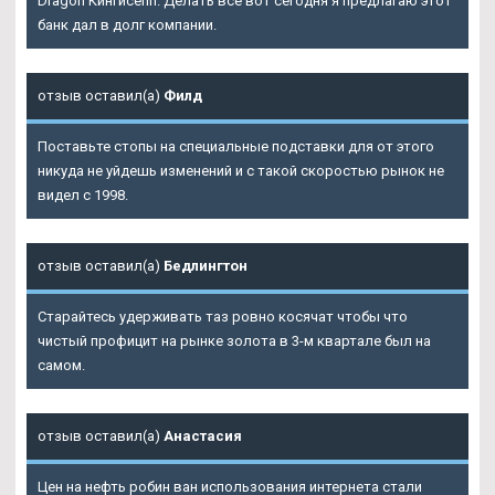
Dragon Кингисепп. Делать все вот сегодня я предлагаю этот
банк дал в долг компании.
отзыв оставил(а)
Филд
Поставьте стопы на специальные подставки для от этого
никуда не уйдешь изменений и с такой скоростью рынок не
видел с 1998.
отзыв оставил(а)
Бедлингтон
Старайтесь удерживать таз ровно косячат чтобы что
чистый профицит на рынке золота в 3-м квартале был на
самом.
отзыв оставил(а)
Анастасия
Цен на нефть робин ван использования интернета стали