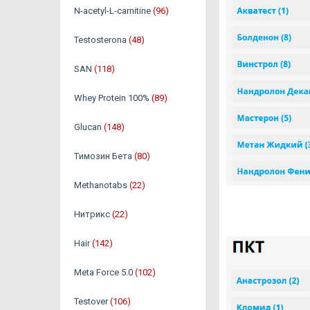
N-acetyl-L-carnitine
(96)
Testosterona
(48)
SAN
(118)
Whey Protein 100%
(89)
Glucan
(148)
Tимозин Бета
(80)
Methanotabs
(22)
Нитрикс
(22)
Hair
(142)
Meta Force 5.0
(102)
Testover
(106)