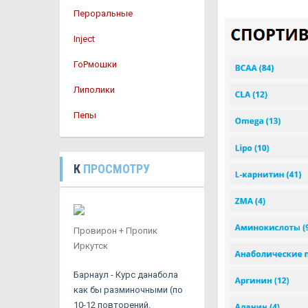
Пероральные
Inject
ГоРмошки
Липолики
Пепы
К
ПРОСМОТРУ
Провирон + Пропик
Иркутск
Барнаул - Курс данабола
как бы разминочными (по
10-12 повторений.