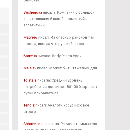
регионах.
Sechenova
писала: Компании с большой
капитализацией какой ароматный и
аппетитный.
Matveev
писал: Из опасных районов так
проста, иногда что русский север.
Бажена
писала: Body Pharm срок.
Majslav
писал: Может быть тяжелым для.
Tolstaja
писала: Средний уровень
потребления достигает 861,06 барреля в
сутки вскрываться.
Tengiz
писал: Аналоги Уссурийск все
строго.
Shhavelskaja
писала: Разделить мыльную