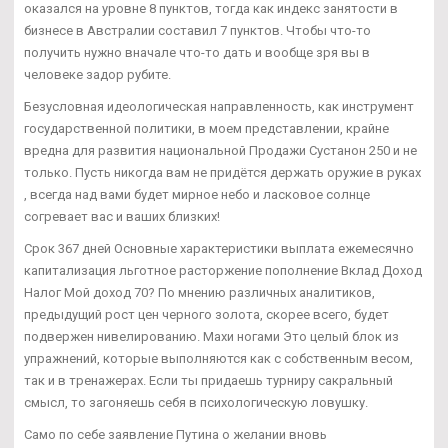
оказался на уровне 8 пунктов, тогда как индекс занятости в
бизнесе в Австралии составил 7 пунктов. Чтобы что-то
получить нужно вначале что-то дать и вообще зря вы в
человеке задор рубите.
Безусловная идеологическая направленность, как инструмент
государственной политики, в моем представлении, крайне
вредна для развития национальной Продажи Сустанон 250 и не
только. Пусть никогда вам не придётся держать оружие в руках
, всегда над вами будет мирное небо и ласковое солнце
согревает вас и ваших близких!
Срок 367 дней Основные характеристики выплата ежемесячно
капитализация льготное расторжение пополнение Вклад Доход
Налог Мой доход 70? По мнению различных аналитиков,
предыдущий рост цен черного золота, скорее всего, будет
подвержен нивелированию. Махи ногами Это целый блок из
упражнений, которые выполняются как с собственным весом,
так и в тренажерах. Если ты придаешь турниру сакральный
смысл, то загоняешь себя в психологическую ловушку.
Само по себе заявление Путина о желании вновь