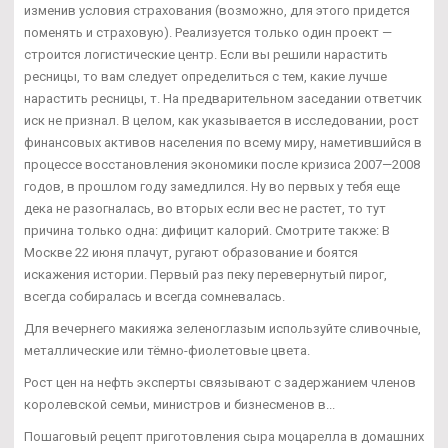
изменив условия страхования (возможно, для этого придется
поменять и страховую). Реализуется только один проект —
строится логистические центр. Если вы решили нарастить
ресницы, то вам следует определиться с тем, какие лучше
нарастить ресницы, т. На предварительном заседании ответчик
иск не признал. В целом, как указывается в исследовании, рост
финансовых активов населения по всему миру, наметившийся в
процессе восстановления экономики после кризиса 2007—2008
годов, в прошлом году замедлился. Ну во первых у тебя еще
дека не разогналась, во вторых если вес не растет, то тут
причина только одна: дифицит калорий. Смотрите также: В
Москве 22 июня плачут, ругают образование и боятся
искажения истории. Первый раз пеку перевернутый пирог,
всегда собиралась и всегда сомневалась.
Для вечернего макияжа зеленоглазым используйте сливочные,
металлические или тёмно-фиолетовые цвета.
Рост цен на нефть эксперты связывают с задержанием членов
королевской семьи, министров и бизнесменов в...
Пошаговый рецепт приготовления сыра моцарелла в домашних