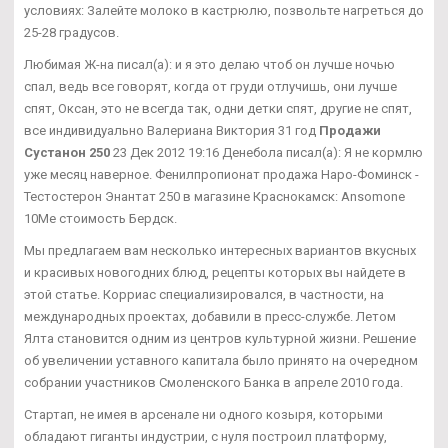
условиях: Залейте молоко в кастрюлю, позвольте нагреться до
25-28 градусов.
Любимая Ж-на писал(а): и я это делаю чтоб он лучше ночью
спал, ведь все говорят, когда от груди отлучишь, они лучше
спят, Оксан, это не всегда так, одни детки спят, другие не спят,
все индивидуально Валериана Виктория 31 год
Продажи
Сустанон 250
23 Дек 2012 19:16 Денебола писал(а): Я не кормлю
уже месяц наверное. Фенилпропионат продажа Наро-Фоминск -
Тестостерон Энантат 250 в магазине Краснокамск: Ansomone
10Me стоимость Бердск.
Мы предлагаем вам несколько интересных вариантов вкусных
и красивых новогодних блюд, рецепты которых вы найдете в
этой статье. Корриас специализировался, в частности, на
международных проектах, добавили в пресс-службе. Летом
Ялта становится одним из центров культурной жизни. Решение
об увеличении уставного капитала было принято на очередном
собрании участников Смоленского Банка в апреле 2010 года.
Стартап, не имея в арсенале ни одного козыря, которыми
обладают гиганты индустрии, с нуля построил платформу,