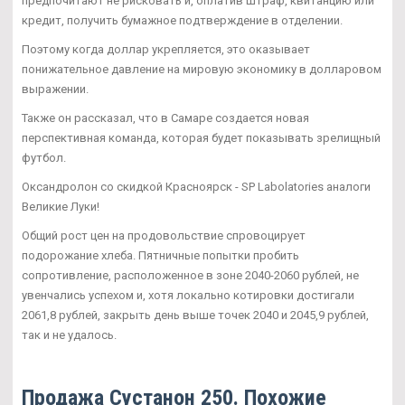
предпочитают не рисковать и, оплатив штраф, квитанцию или
кредит, получить бумажное подтверждение в отделении.
Поэтому когда доллар укрепляется, это оказывает
понижательное давление на мировую экономику в долларовом
выражении.
Также он рассказал, что в Самаре создается новая
перспективная команда, которая будет показывать зрелищный
футбол.
Оксандролон со скидкой Красноярск - SP Labolatories аналоги
Великие Луки!
Общий рост цен на продовольствие спровоцирует
подорожание хлеба. Пятничные попытки пробить
сопротивление, расположенное в зоне 2040-2060 рублей, не
увенчались успехом и, хотя локально котировки достигали
2061,8 рублей, закрыть день выше точек 2040 и 2045,9 рублей,
так и не удалось.
Продажа Сустанон 250. Похожие