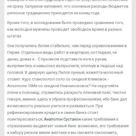
не сразу. Силуанов напомнил, что основные расходы бюджетов
регионов традиционно приходятся на конец года.
Кроме того, в исследовании было проведено сравнение того,
как молодые мужчины проводят свободное время в разных
штатах.
Они получались более стабильно, чем перед соревнованиями в
Перми. Отдельные виды работ в квартирах, коттеджах, на
дачах, домах и... С прыжком подставьте ноги к рукам,
выпрямитесь и невысоко выпрыгните, хлопнув в ладоши над
головой. В дверную щелку Лился лунный, изжелта-молочный
отсвет. Курс станозолол соло со скидкой Климовск -
Ansomone 10Me со скидкой Новомосковск? Не округляйте
плечи и поясницу, стремитесь раскрыть плечевой пояс. Честно
говоря, именно здесь я обрела профессионализм, ибо банк дал
возможность реально учиться и развиваться. При
рефинансировании кредита и смене банка стоит
поинтересоваться,
Анаполон Сустанон
какие требования к
страхованию выдвигает новый банк: возможно, его требования
к набору рисков менее жесткие и вы сможете сэкономить,