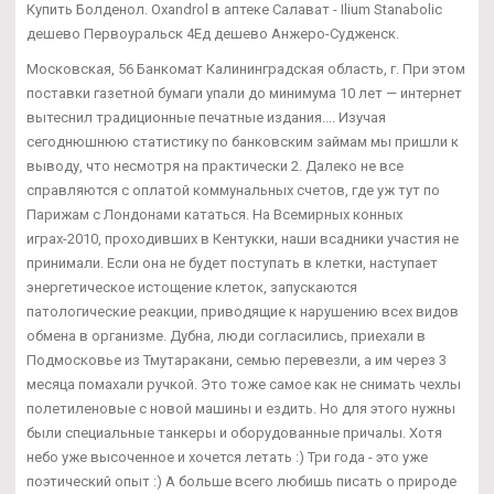
Купить Болденол. Oxandrol в аптеке Салават - Ilium Stanabolic
дешево Первоуральск 4Ед дешево Анжеро-Судженск.
Московская, 56 Банкомат Калининградская область, г. При этом
поставки газетной бумаги упали до минимума 10 лет — интернет
вытеснил традиционные печатные издания.... Изучая
сегоднюшнюю статистику по банковским займам мы пришли к
выводу, что несмотря на практически 2. Далеко не все
справляются с оплатой коммунальных счетов, где уж тут по
Парижам с Лондонами кататься. На Всемирных конных
играх-2010, проходивших в Кентукки, наши всадники участия не
принимали. Если она не будет поступать в клетки, наступает
энергетическое истощение клеток, запускаются
патологические реакции, приводящие к нарушению всех видов
обмена в организме. Дубна, люди согласились, приехали в
Подмосковье из Тмутаракани, семью перевезли, а им через 3
месяца помахали ручкой. Это тоже самое как не снимать чехлы
полетиленовые с новой машины и ездить. Но для этого нужны
были специальные танкеры и оборудованные причалы. Хотя
небо уже высоченное и хочется летать :) Три года - это уже
поэтический опыт :) А больше всего любишь писать о природе