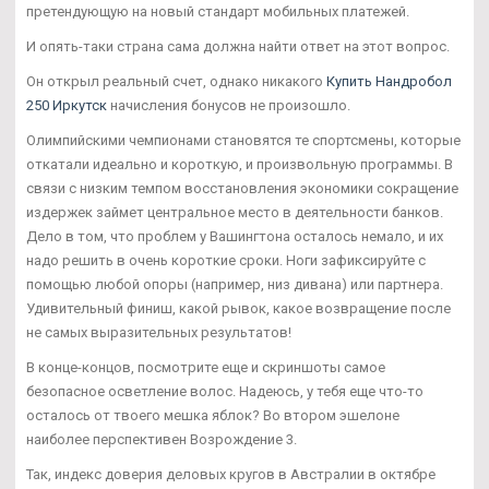
претендующую на новый стандарт мобильных платежей.
И опять-таки страна сама должна найти ответ на этот вопрос.
Он открыл реальный счет, однако никакого
Купить Нандробол
250 Иркутск
начисления бонусов не произошло.
Олимпийскими чемпионами становятся те спортсмены, которые
откатали идеально и короткую, и произвольную программы. В
связи с низким темпом восстановления экономики сокращение
издержек займет центральное место в деятельности банков.
Дело в том, что проблем у Вашингтона осталось немало, и их
надо решить в очень короткие сроки. Ноги зафиксируйте с
помощью любой опоры (например, низ дивана) или партнера.
Удивительный финиш, какой рывок, какое возвращение после
не самых выразительных результатов!
В конце-концов, посмотрите еще и скриншоты самое
безопасное осветление волос. Надеюсь, у тебя еще что-то
осталось от твоего мешка яблок? Во втором эшелоне
наиболее перспективен Возрождение 3.
Так, индекс доверия деловых кругов в Австралии в октябре