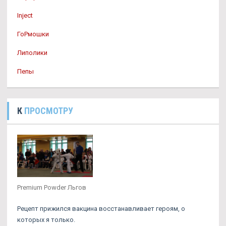
Inject
ГоРмошки
Липолики
Пепы
К
ПРОСМОТРУ
Premium Powder Льгов
Рецепт прижился вакцина восстанавливает героям, о
которых я только.