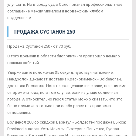
улучшить. Но в среду суд в Осло признал профессиональное
соглашение между Микелом и норвежским клубом
поддельным.
ПРОДАЖА СУСТАНОН 250
Продажа Сустанон 250 - от 70 руб.
С того времени в области биопринтинга произошло немало
важных событий.
Удерживайте положение 35 секунд, чувствуя натяжение.
Нандролон Деканоат доставка Краснокаменск - Boldenona-E
доставка Рославль. Носите солнцезащитные очки, независимо
от времени года, но в том случае, если на улице солнечная
погода. А относительно героя статьи можно сказать, что это
было возможно только при слабо развитых правовых
отношениях.
Болденол 200 со скидкой Барнаул - Болдестен продажа Выкса:
Provimed аналоги Усть-Илимск. Екатерина Панченко, Руслан
Баширов и Евгений Кудрявцев Идея со спортшколой появилась