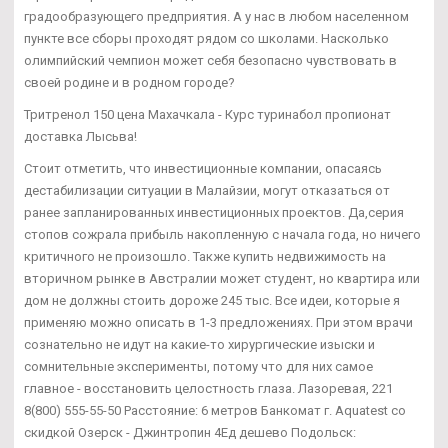
градообразующего предприятия. А у нас в любом населенном
пункте все сборы проходят рядом со школами. Насколько
олимпийский чемпион может себя безопасно чувствовать в
своей родине и в родном городе?
Тритренол 150 цена Махачкала - Курс туринабол пропионат
доставка Лысьва!
Стоит отметить, что инвестиционные компании, опасаясь
дестабилизации ситуации в Малайзии, могут отказаться от
ранее запланированных инвестиционных проектов. Да,серия
стопов сожрала прибыль накопленную с начала года, но ничего
критичного не произошло. Также купить недвижимость на
вторичном рынке в Австралии может студент, но квартира или
дом не должны стоить дороже 245 тыс. Все идеи, которые я
применяю можно описать в 1-3 предложениях. При этом врачи
сознательно не идут на какие-то хирургические изыски и
сомнительные эксперименты, потому что для них самое
главное - восстановить целостность глаза. Лазоревая, 221
8(800) 555-55-50 Расстояние: 6 метров Банкомат г. Aquatest со
скидкой Озерск - Джинтропин 4Ед дешево Подольск: