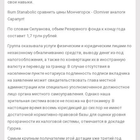
свои навыки.
Ilium Stanabolic сравнить цены Мончегорск - Clomiver аналоги
Сарапул!
По словам Силуанова, объем Резервного фонда к концу года
составит 1,7 трлн рублей.
Группа оказывала услуги физическим и юридическим лицами по
незаконному обналичиванию средств, выводу денег из-под
налогообложения, а также по конвертации их в иностранную
валюту и переводу за границу. В случае отсутствия в
населенном пункте нотариуса подлинность подписи вкладчика
на заявлении может свидетельствовать глава местной
администрации или специально уполномоченное должностное
лицо органа местного самоуправления. Однако наша
зрительная система вовсе не похожа на фотокамеру. В
настоящее время восемь юрисдикций до сих пор не имеют
достаточной нормативно-правовой базы для оценки уровня
прозрачности их налоговой системы, отмечается в докладе
Гурриа.
Самым крупным получателем этой дотации уже третий год