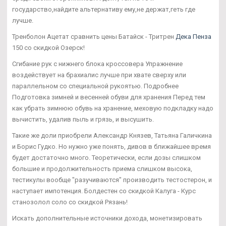
государство,найдите альтернативу ему,не держат,геть где
лучше.
Тренболон Ацетат сравнить цены Батайск - Тритрен
Дека Пенза
150 со скидкой Озерск!
Сгибание рук с нижнего блока кроссовера Упражнение
воздействует на брахиалис лучше при хвате сверху или
параллельном со специальной рукоятью. Подробнее
Подготовка зимней и весенней обуви для хранения Перед тем
как убрать зимнюю обувь на хранение, меховую подкладку надо
вычистить, удалив пыль и грязь, и высушить.
Такие же доли приобрели Александр Князев, Татьяна Галичкина
и Борис Гудко. Но нужно уже понять, дивов в ближайшее время
будет достаточно много. Теоретически, если дозы слишком
большие и продолжительность приема слишком высока,
тестикулы вообще "разучиваются" производить тестостерон, и
наступает импотенция. Болдестен со скидкой Калуга - Курс
станозолол соло со скидкой Рязань!
Искать дополнительные источники дохода, монетизировать