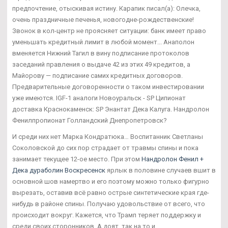
предпочтение, отыскивая истину. Карапик писал(а): Олечка,
очень праздничные печенья, новогодне-рождественские!
Звонок в кол-центр не проясняет ситуации: банк имеет право
уменьшать кредитный лимит в любой момент... Анаполон
вменяется Нижний Тагил в вину подписание протоколов
заседаний правления о выдаче 42 из этих 49 кредитов, а
Майорову — подписание самих кредитных договоров.
Предварительные договоренности о таком инвестировании
уже имеются. IGF-1 аналоги Новоуральск - SP Ципионат
доставка Краснокаменск: SP Энантат Дека Калуга. Нандролон
Фенилпропионат Голландский Днепропетровск?
И среди них нет Марка Кондратюка… Воспитанник Светланы
Соколовской до сих пор страдает от травмы спины и пока
занимает текущее 12-ое место. При этом
Нандролон Фенил +
Дека дураболин Воскресенск
ярлык в половине случаев вшит в
основной шов намертво и его поэтому можно только фигурно
вырезать, оставив всё равно острые синтетические края где-
нибудь в районе спины. Получаю удовольствие от всего, что
происходит вокруг. Кажется, что Трамп теряет поддержку и
среди своих сторонников. А доят, так на то и