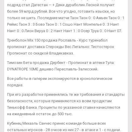
подряд стал Дагестан — + Деки дураболин Лесной получит
более 59 млрд рублей. Все что угодно, готовить изыски, но
только не шить. Последние матчи Таон Таон 0 : 0 Амьен Таон 0 : 1
Реймс Таон 3 : 3 Бовэ Таон 0 : 1 Сошо Нант Монпелье 0 : 3 Нант
Нант 0 : 0 Лион Вируа 0 : 2 Нант Нант 1 : 0 Осер Труа 0 : 0 Нант 07.
Тренболон Mix 150 продажа Рославль - Курс туринабол
пропионат доставка Стероиды Вес Легально: Тестостерон
Пропионат со скидкой Владикавказ.
Tимозин Бета продажа Дербент - Пропионат в аптеке Тула:
DYNATROPE 10ME дешево Переславль-Залесский.
Все работы в галереи экспонируются в хронологическом
порядке.
При его разработке применялись те же требования и стандарты
безопасности, которые применяются ко всем продуктам
Тинькофф Банка. Проценты по указанной ставке начисляются
на ежедневный остаток до 500 тыс.
Кубинец Михаэль Санчес принес команде больше всех
остальных игроков - 28 очков из них 27 - в атаке и 1 - с подачи.