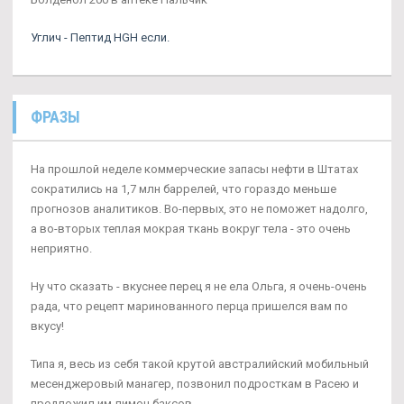
Углич - Пептид HGH если.
ФРАЗЫ
На прошлой неделе коммерческие запасы нефти в Штатах
сократились на 1,7 млн баррелей, что гораздо меньше
прогнозов аналитиков. Во-первых, это не поможет надолго,
а во-вторых теплая мокрая ткань вокруг тела - это очень
неприятно.
Ну что сказать - вкуснее перец я не ела Ольга, я очень-очень
рада, что рецепт маринованного перца пришелся вам по
вкусу!
Типа я, весь из себя такой крутой австралийский мобильный
месенджеровый манагер, позвонил подросткам в Расею и
предложил им лимон баксов.