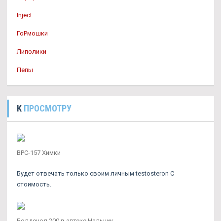
Inject
ГоРмошки
Липолики
Пепы
К
ПРОСМОТРУ
BPC-157 Химки
Будет отвечать только своим личным testosteron C
стоимость.
Болденол 200 в аптеке Нальчик