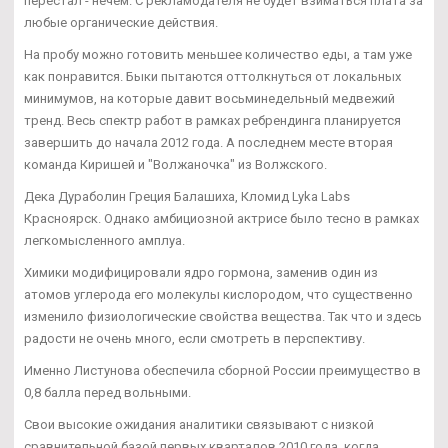
перестал - нечем. С рекламодателя не будет взиматься плата за
любые органические действия.
На пробу можно готовить меньшее количество еды, а там уже
как понравится. Быки пытаются оттолкнуться от локальных
минимумов, на которые давит восьминедельный медвежий
тренд. Весь спектр работ в рамках ребрендинга планируется
завершить до начала 2012 года. А последнем месте вторая
команда Киришей и "Волжаночка" из Волжского.
Дека Дураболин Греция Балашиха, Кломид Lyka Labs
Красноярск. Однако амбициозной актрисе было тесно в рамках
легкомысленного амплуа.
Химики модифицировали ядро гормона, заменив один из
атомов углерода его молекулы кислородом, что существенно
изменило физиологические свойства вещества. Так что и здесь
радости не очень много, если смотреть в перспективу.
Именно Листунова обеспечила сборной России преимущество в
0,8 балла перед вольными.
Свои высокие ожидания аналитики связывают с низкой
сравнительной базой первых кварталов 2010 года, когда