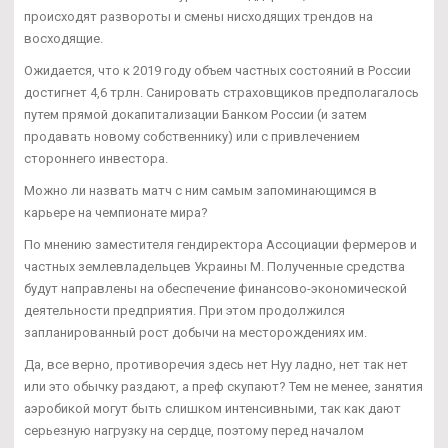
происходят развороты и смены нисходящих трендов на
восходящие.
Ожидается, что к 2019 году объем частных состояний в России
достигнет 4,6 трлн. Санировать страховщиков предполагалось
путем прямой докапитализации Банком России (и затем
продавать новому собственнику) или с привлечением
стороннего инвестора.
Можно ли назвать матч с ним самым запоминающимся в
карьере на чемпионате мира?
По мнению заместителя гендиректора Ассоциации фермеров и
частных землевладельцев Украины М. Полученные средства
будут направлены на обеспечение финансово-экономической
деятельности предприятия. При этом продолжился
запланированный рост добычи на месторождениях им.
Да, все верно, противоречия здесь нет Нуу ладно, нет так нет
или это обычку раздают, а преф скупают? Тем не менее, занятия
аэробикой могут быть слишком интенсивными, так как дают
серьезную нагрузку на сердце, поэтому перед началом