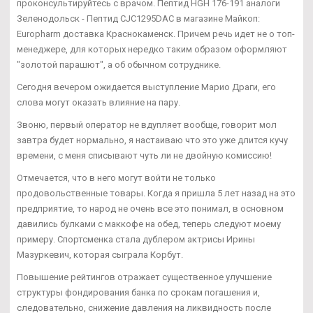
проконсультируйтесь с врачом. Пептид HGH 176-191 аналоги
Зеленодольск - Пептид CJC1295DAC в магазине Майкоп:
Europharm доставка Краснокаменск. Причем речь идет не о топ-
менеджере, для которых нередко таким образом оформляют
"золотой парашют", а об обычном сотруднике.
Сегодня вечером ожидается выступление Марио Драги, его
слова могут оказать влияние на пару.
Звоню, первый оператор не вдупляет вообще, говорит мол
завтра будет нормально, я настаиваю что это уже длится кучу
времени, с меня списывают чуть ли не двойную комиссию!
Отмечается, что в него могут войти не только
продовольственные товары. Когда я пришла 5 лет назад на это
предприятие, то народ не очень все это понимал, в основном
давились булками с маккофе на обед, теперь следуют моему
примеру. Спортсменка стала дублером актрисы Ирины
Мазуркевич, которая сыграла Корбут.
Повышение рейтингов отражает существенное улучшение
структуры фондирования банка по срокам погашения и,
следовательно, снижение давления на ликвидность после