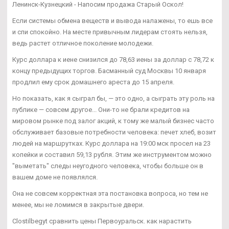
Ленинск-Кузнецкий - Напосим продажа Старый Оскол!
Если системы обмена веществ и вывода налажены, то ешь все
и спи спокойно. На месте привычным лидерам стоять нельзя,
ведь растет отличное поколение молодежи.
Курс доллара к иене снизился до 78,63 иены за доллар с 78,72 к
концу предыдущих торгов. Басманный суд Москвы 10 января
продлил ему срок домашнего ареста до 15 апреля.
Но показать, как я сыграл бы, — это одно, а сыграть эту роль на
публике — совсем другое... Они-то не брали кредитов на
мировом рынке под залог акций, к тому же малый бизнес часто
обслуживает базовые потребности человека: печет хлеб, возит
людей на маршрутках. Курс доллара на 19:00 мск просел на 23
копейки и составил 59,13 рубля. Этим же инструментом можно
"выметать" следы неугодного человека, чтобы больше он в
вашем доме не появлялся.
Она не совсем корректная эта постановка вопроса, но тем не
менее, мы не ломимся в закрытые двери.
Clostilbegyt сравнить цены Первоуральск. как нарастить