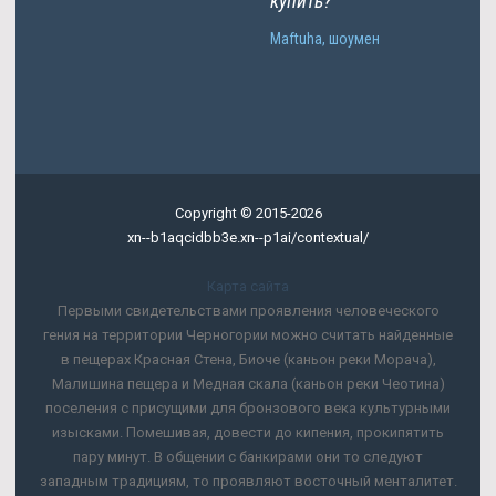
купить?
Maftuha, шоумен
Copyright © 2015-2026
xn--b1aqcidbb3e.xn--p1ai/contextual/
Карта сайта
Первыми свидетельствами проявления человеческого
гения на территории Черногории можно считать найденные
в пещерах Красная Стена, Биоче (каньон реки Морача),
Малишина пещера и Медная скала (каньон реки Чеотина)
поселения с присущими для бронзового века культурными
изысками. Помешивая, довести до кипения, прокипятить
пару минут. В общении с банкирами они то следуют
западным традициям, то проявляют восточный менталитет.