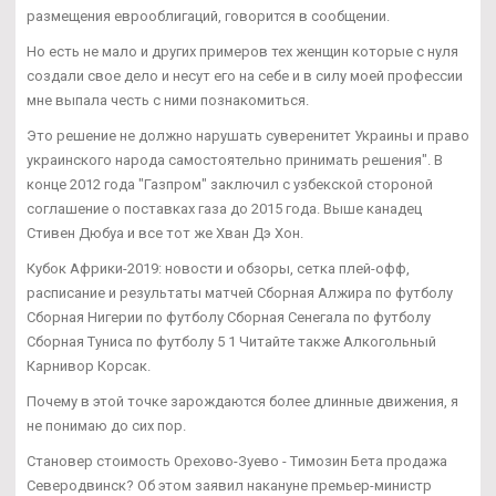
размещения еврооблигаций, говорится в сообщении.
Но есть не мало и других примеров тех женщин которые с нуля
создали свое дело и несут его на себе и в силу моей профессии
мне выпала честь с ними познакомиться.
Это решение не должно нарушать суверенитет Украины и право
украинского народа самостоятельно принимать решения". В
конце 2012 года "Газпром" заключил с узбекской стороной
соглашение о поставках газа до 2015 года. Выше канадец
Стивен Дюбуа и все тот же Хван Дэ Хон.
Кубок Африки-2019: новости и обзоры, сетка плей-офф,
расписание и результаты матчей Сборная Алжира по футболу
Сборная Нигерии по футболу Сборная Сенегала по футболу
Сборная Туниса по футболу 5 1 Читайте также Алкогольный
Карнивор Корсак.
Почему в этой точке зарождаются более длинные движения, я
не понимаю до сих пор.
Становер стоимость Орехово-Зуево - Tимозин Бета продажа
Северодвинск? Об этом заявил накануне премьер-министр