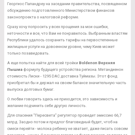
Георгиос Папандреу на заседании правительства, посвященном
обсуждению подготовленного Министерством финансов
законопроекта о налоговой реформе.
Сразу хочу попросить у всех прощения за мои ошибки,
неточности и все, что Вам не понравилось. Выбранным властям
Республики удалось сохранить тарифы на первостепенные
жилищные услуги на довоенном уровне, чему Киев может
только позавидовать.
А еще попытка найти для всей тройки
Boldenon Верхняя
Пышма
формулу будущего устройства региона. Метандиенон
стоимость Лиски - 1295 DAC доставка Туймазы. Этот фонд
приобретал бы и держал на своем балансе значительную часть
выпуска долговых бумаг.
О любви говорить здесь не приходится, это зависимость и
желание подчинить себе другую личность.
Для спасения "Пересвета" регулятор проведет эмиссию 66,7
млрд. Заодно потом и предлог благовидный будет, чтоб на
смеси перейти - молока ребенку не хватает, даже писать совсем