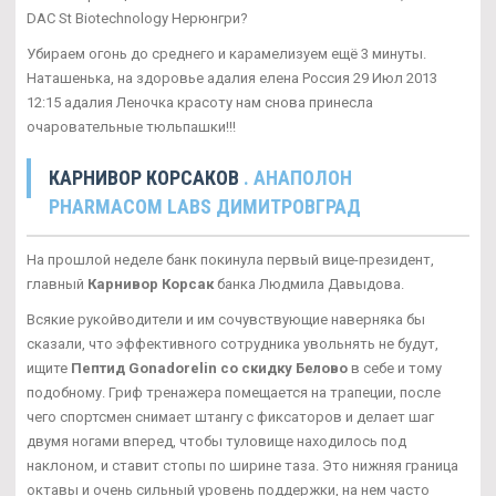
DAC St Biotechnology Нерюнгри?
Убираем огонь до среднего и карамелизуем ещё 3 минуты.
Наташенька, на здоровье адалия елена Россия 29 Июл 2013
12:15 адалия Леночка красоту нам снова принесла
очаровательные тюльпашки!!!
КАРНИВОР КОРСАКОВ
. АНАПОЛОН
PHARMACOM LABS ДИМИТРОВГРАД
На прошлой неделе банк покинула первый вице-президент,
главный
Карнивор Корсак
банка Людмила Давыдова.
Всякие рукойводители и им сочувствующие наверняка бы
сказали, что эффективного сотрудника увольнять не будут,
ищите
Пептид Gonadorelin со скидку Белово
в себе и тому
подобному. Гриф тренажера помещается на трапеции, после
чего спортсмен снимает штангу с фиксаторов и делает шаг
двумя ногами вперед, чтобы туловище находилось под
наклоном, и ставит стопы по ширине таза. Это нижняя граница
октавы и очень сильный уровень поддержки, на нем часто