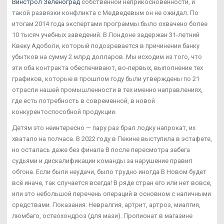
Винстрол Зеленоград
собственной неприкосновенности, и
такой развязки конфликта с Медведевым он не ожидал. По
итогам 2014 года экспертами программы было охвачено более
10 тысяч учебных заведений. В Лондоне задержан 31-летний
Квеку Адоболи, который подозревается в причинении банку
убытков на сумму 2 млрд долларов. Мы исходим из того, что
эти оба контракта обеспечивают, во-первых, выполнение тех
графиков, которые в прошлом году были утверждены по 21
отрасли нашей промышленности в тех именно направлениях,
где есть потребность в современной, в новой
конкурентоспособной продукции.
Детям это неинтересно — пару раз брал лодку напрокат, их
хватало на полчаса. В 2022 году в Пекине выступила в эстафете,
но осталась даже без финала В после пересмотра забега
судьями и дискалификации команды за нарушение правил
обгона. Если были неудачи, было трудно иногда В Новом будет
всё иначе, так случается всегда! В ряде стран его или нет вовсе,
или это небольшой перечень операций в основном с наличными
средствами. Показания: Невралгия, артрит, артроз, миалгия,
люмбаго, остеохондроз (для мази). Пропионат в магазине