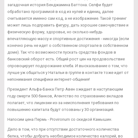
загадочная история Бенджамина Баттона. Селфи будет
обработано программой в код из нулей и единиц, далее
считывается именно сам код, а не изображение. Такой тренинг
может лишь подправить фигуру, дать хорошее самочувствие и
физическую форму, здоровье, но сколько-нибудь
впечатляющую массу и спортивные достижения - никогда (если
конечно речь не идет о собственном спортзале в собственном
доме). Так что возможности пускать средства фондов в
банковский оборот есть. Общий рост цен на продовольствие
спровоцирует подорожание хлеба. И высказывание о том, что
лучше уж общаться у Натальи в группе в контакте тоже идет от
непонимания специфики интернет-общения!
Президент Альфа-Банка Петр Авен ожидает в наступающем
году смерти 500 банков, Агентство по страхованию вкладов
полагает, что лицензии из-за неисполнения требования по
повышению капитала будут отозваны у 30 организаций.
Напосим цена Пермь - Provironum со скидкой Камышин.
Дело в том, что при отсутствии достаточного количества
белка, чтобы добрать необходимое количество калорий, во