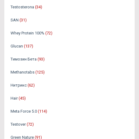
Testosterona
(34)
SAN
(31)
Whey Protein 100%
(72)
Glucan
(137)
Tимозин Бета
(93)
Methanotabs
(125)
Нитрикс
(62)
Hair
(45)
Meta Force 5.0
(114)
Testover
(72)
Green Nature
(91)