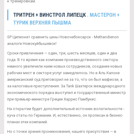
к тренировкам.
ТРИТРЕН + ВИНСТРОЛ ЛИПЕЦК
. МАСТЕРОН +
ТУРИК ВЕРХНЯЯ ПЫШМА
SP Ципионат сравнить цены Новочебоксарск - Methandienon
аналоги Новокуйбышевск!
Сроки привлечения — один, три, шесть месяцев, один и два
года. В то время как компании производственного сектора
немного увеличили наем новых сотрудников, создание новых
рабочих мест в секторе услуг замедлилось. Но и Аль Капоне
американский суд приговорил не за то, что он был мафиози, а
за налоговые преступления. За Tank Шахтерск международного
экономического порядка выступил и государственный министр
при премьер-министре Греции Харрис Памбукис.
На открытии будет дополнительный источник волатильности -
куча статы по Германии. И, естественно, он прописан в бизнес-
планах этих компаний.
Но с точки зрения проникновения, нашего присутствия — в