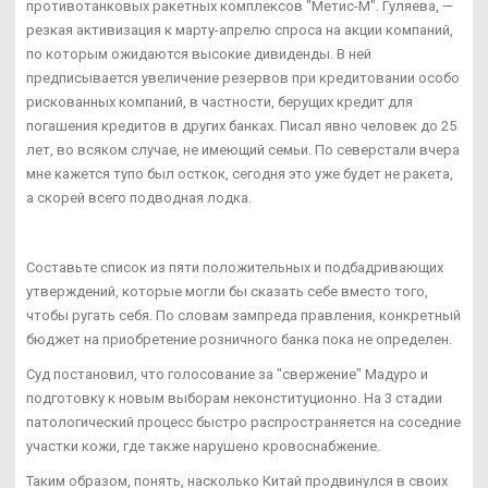
противотанковых ракетных комплексов "Метис-М". Гуляева, —
резкая активизация к марту-апрелю спроса на акции компаний,
по которым ожидаются высокие дивиденды. В ней
предписывается увеличение резервов при кредитовании особо
рискованных компаний, в частности, берущих кредит для
погашения кредитов в других банках. Писал явно человек до 25
лет, во всяком случае, не имеющий семьи. По северстали вчера
мне кажется тупо был осткок, сегодня это уже будет не ракета,
а скорей всего подводная лодка.
Составьте список из пяти положительных и подбадривающих
утверждений, которые могли бы сказать себе вместо того,
чтобы ругать себя. По словам зампреда правления, конкретный
бюджет на приобретение розничного банка пока не определен.
Суд постановил, что голосование за "свержение" Мадуро и
подготовку к новым выборам неконституционно. На 3 стадии
патологический процесс быстро распространяется на соседние
участки кожи, где также нарушено кровоснабжение.
Таким образом, понять, насколько Китай продвинулся в своих