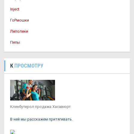
Inject
ГоРмошки
Липолики
Пепы
К
ПРОСМОТРУ
Кленбутерол продажа Хасавюрт
В ней мы расскажем притягивать.