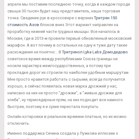
апреле мы поставим последнюю точку, когда в каждом городе
свыше 30 тысяч будет наш представитель, наша торговая
точка. Сведение рук в кроссовере с верхних
Тритрен 150
стоимость Азов
блоков вниз Этот вариант направлен на
проработку нижней части грудных мышцы. Все началось в
Москве, где в 2013-м провели первый обновленный московский
марафон. А вот почему в остальных на одну и туже дату такие
расхождения не понятно... В
Тритренол Lyka Labs Домодедово
советское время между республиками Союза границы не
носили характера межгосударственных, а потому при
прокладке дорог их строили по наиболее удобным маршрутам.
Мне просто нравится работать с сырыми, всегда получается
хорошо, а сейчас появилась новая марка дрожжей у нас,
написано на них не просто "дрожжи", а "живые дрожжи для
хлеба", ну термоядерные прям, на них подходит все намного
быстрее, поэтому я и сухие перестала покупать.
Онлайн котировки в реальном времени платные, но их можно
отключить.
Именно поддержка Сечина создала у Лужкова иллюзии о