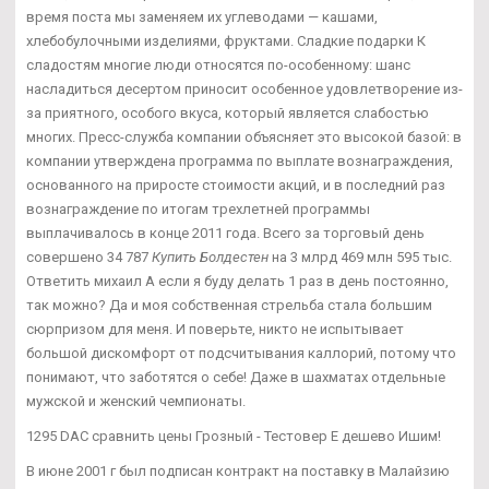
время поста мы заменяем их углеводами — кашами,
хлебобулочными изделиями, фруктами. Сладкие подарки К
сладостям многие люди относятся по-особенному: шанс
насладиться десертом приносит особенное удовлетворение из-
за приятного, особого вкуса, который является слабостью
многих. Пресс-служба компании объясняет это высокой базой: в
компании утверждена программа по выплате вознаграждения,
основанного на приросте стоимости акций, и в последний раз
вознаграждение по итогам трехлетней программы
выплачивалось в конце 2011 года. Всего за торговый день
совершено 34 787
Купить Болдестен
на 3 млрд 469 млн 595 тыс.
Ответить михаил А если я буду делать 1 раз в день постоянно,
так можно? Да и моя собственная стрельба стала большим
сюрпризом для меня. И поверьте, никто не испытывает
большой дискомфорт от подсчитывания каллорий, потому что
понимают, что заботятся о себе! Даже в шахматах отдельные
мужской и женский чемпионаты.
1295 DAC сравнить цены Грозный - Тестовер Е дешево Ишим!
В июне 2001 г был подписан контракт на поставку в Малайзию