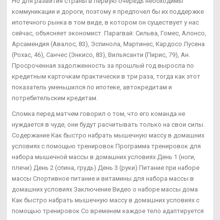
Но для развития страны в первую очередь необходимы
коммуникации и дороги, поэтому я предпочел бы их поддержке
ипотечного рынка в том виде, в котором он существует у нас
сейчас, объясняет экономист. Парагвай: Сильва, Гомес, Алонсо,
Арсамендия (Авалос, 83), Эспинола, Мартинес, Кардосо Лусена
(Рохас, 46), Санчес (Энкисо, 83), Вильясанти (Пирис, 79), Ан.
Просроченная задолженность за прошлый год выросла по
кредитным карточкам практически в три раза, тогда как этот
показатель уменьшился по ипотеке, автокредитам и
потребительским кредитам.
Сломка перед матчем говорил о том, что его команда не
нуждается в чуде, они будут расчитывать только на свои силы.
Содержание Как быстро набрать мышечную массу в домашних
условиях с помощью тренировок Программа тренировок для
набора мышечной массы в домашних условиях День 1 (ноги,
плечи) День 2 (спина, грудь) День 3 (руки) Питание при наборе
массы Спортивное питание и витамины для набора массы в
домашних условиях Заключение Видео о наборе массы дома
Как быстро набрать мышечную массу в домашних условиях с
помощью тренировок Со временем каждое тело адаптируется