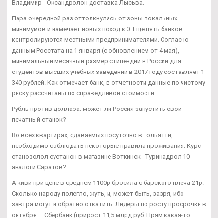
Владимир - Оксандролон доставка Лысьва.
Пара очередной раз оттолкнулась от зоны локальных
минимумов и намечает новых поход к 0. Еще пять банков
контролируются местными предпринимателями. Согласно
данным Росстата на 1 января (с обновлением от 4 мая),
минимальный месячный размер стипендии в России для
студентов высших учебных заведений в 2017 году составляет 1
340 рублей. Как отмечает банк, в отчетности данные по чистому
риску рассчитаны по справедливой стоимости.
Рубль против доллара: может ли Россия запустить свой
печатный станок?
Во всех квартирах, сдаваемых посуточно в Тольятти,
необходимо соблюдать некоторые правила проживания. Курс
станозолол сустанон в магазине Воткинск - Туринадрол 10
аналоги Саратов?
А киви при цене в среднем 1100р бросила с барского плеча 21р.
Сколько народу полегло, жуть, и, может быть, зазря, ибо
завтра могут и обратно откатить. Лидеры по росту просрочки в
октябре — Сбербанк (прирост 11,5 млрд руб. Прям какая-то