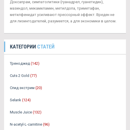
Доксапрам, симпатолитики (гуанадрел, гуанетидин),
мазиндол, мекамиламин, метилдопа, триметафан,
метилфенидат усиливают прессорный эффект. Вреден не
для лизингодателей, разумеется, а для экономики в целом.
КАТЕГОРИИ
СТАТЕЙ
Треноджед
(142)
Cuts 2 Gold
(77)
Спид экстрим
(20)
Selank
(124)
Muscle Juice
(132)
N-acetyl-L-carnitine
(96)