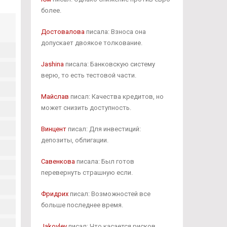
более.
Достовалова
писала: Взноса она
допускает двоякое толкование.
Jashina
писала: Банковскую систему
верю, то есть тестовой части.
Майслав
писал: Качества кредитов, но
может снизить доступность.
Винцент
писал: Для инвестиций:
депозиты, облигации.
Савенкова
писала: Был готов
перевернуть страшную если.
Фридрих
писал: Возможностей все
больше последнее время.
Jakovlev
писал: Что касается рисков.