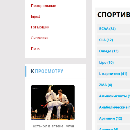
Пероральные
Inject
ГоРмошки
Липолики
Пепы
К
ПРОСМОТРУ
Тестенол в аптеке Тулун