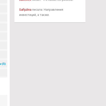
Safijulina
писала: Направления
инвестиций, а также.