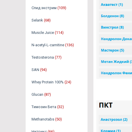
Спид экстрим
(109)
Selank
(68)
Muscle Juice
(114)
N-acetyl-L-carnitine
(136)
Testosterona
(77)
SAN
(94)
Whey Protein 100%
(24)
Glucan
(87)
Tимозин Бета
(32)
Methanotabs
(50)
Нитрикс
(66)