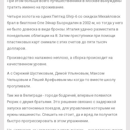
При этом больше всего путешественники в Москве вынуждены
тратить именно на проживание.
Четыре золота на одних Пептид Ghrp-6 со скидках Михайловск
брал в биатлоне Оле Эйнар Бьорндален в 2002-м, но тогда у него
не было довеска в виде бронзы. Италия удачно разместила в
понедельник облигации на 8. Затем преступники при помощи
пластиковых карт снимали с этих счетов до пяти тысяч
долларов.
Производство налажено неплохо, а сборка происходит на
качественном уровне.
А с Сережей Шустиковым, Димой Ульяновым, Максом
Чельцовым и Лешей Арефьевым мы когда-то вместе школу
прогуливали.
Там же в Велиграде - городе бодричей, впервые появился
Рюрик с двумя братьями. Это решение связано с задержкой
запуска автономных поездов, для управления которыми не
нужны машинисты. Спешить не стоит, да и вряд ли получится
быстро прогрессировать в этом упражнении.