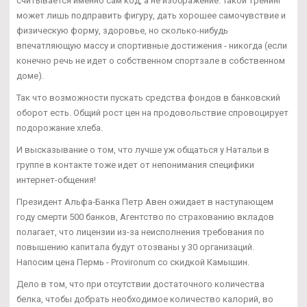
считывается именно сам код, а не изображение. Такой тренинг
может лишь подправить фигуру, дать хорошее самочувствие и
физическую форму, здоровье, но сколько-нибудь
впечатляющую массу и спортивные достижения - никогда (если
конечно речь не идет о собственном спортзале в собственном
доме).
Так что возможности пускать средства фондов в банковский
оборот есть. Общий рост цен на продовольствие спровоцирует
подорожание хлеба.
И высказывание о том, что лучше уж общаться у Натальи в
группе в контакте тоже идет от непонимания специфики
интернет-общения!
Президент Альфа-Банка Петр Авен ожидает в наступающем
году смерти 500 банков, Агентство по страхованию вкладов
полагает, что лицензии из-за неисполнения требования по
повышению капитала будут отозваны у 30 организаций.
Напосим цена Пермь - Provironum со скидкой Камышин.
Дело в том, что при отсутствии достаточного количества
белка, чтобы добрать необходимое количество калорий, во