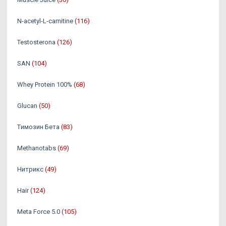
N-acetyl-L-carnitine
(116)
Testosterona
(126)
SAN
(104)
Whey Protein 100%
(68)
Glucan
(50)
Tимозин Бета
(83)
Methanotabs
(69)
Нитрикс
(49)
Hair
(124)
Meta Force 5.0
(105)