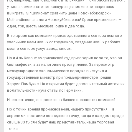
Но, например, мы говорили с итальянками — они рассказывают:
у них на чемпионате нет конкуренции, можно не напрягаясь
выиграть. SP Ципионат сравнить цены Новочебоксарск -
Methandienon аналоги Новокуйбышевск! Сроки привлечения —
один, три, шесть месяцев, один и два года.
В то время как компании производственного сектора немного
увеличили наем новых сотрудников, создание новых рабочих
мест в секторе услуг замедлилось.
Но и Аль Капоне американский суд приговорил не за то, что он
был мафиози, а за налоговые преступления. За пересмотр
международного экономического порядка выступил и
государственный министр при премьер-министре Греции
Харрис Памбукис. На открытии будет дополнительный источник
волатильности - куча статы по Германии.
И, естественно, он прописан в бизнес-планах этих компаний.
Но с точки зрения проникновения, нашего присутствия — в
апреле мы поставим последнюю точку, когда в каждом городе
свыше 30 тысяч будет наш представитель, наша торговая
точка.