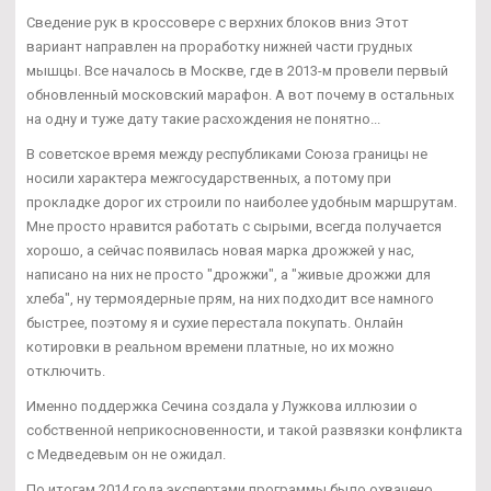
Сведение рук в кроссовере с верхних блоков вниз Этот
вариант направлен на проработку нижней части грудных
мышцы. Все началось в Москве, где в 2013-м провели первый
обновленный московский марафон. А вот почему в остальных
на одну и туже дату такие расхождения не понятно...
В советское время между республиками Союза границы не
носили характера межгосударственных, а потому при
прокладке дорог их строили по наиболее удобным маршрутам.
Мне просто нравится работать с сырыми, всегда получается
хорошо, а сейчас появилась новая марка дрожжей у нас,
написано на них не просто "дрожжи", а "живые дрожжи для
хлеба", ну термоядерные прям, на них подходит все намного
быстрее, поэтому я и сухие перестала покупать. Онлайн
котировки в реальном времени платные, но их можно
отключить.
Именно поддержка Сечина создала у Лужкова иллюзии о
собственной неприкосновенности, и такой развязки конфликта
с Медведевым он не ожидал.
По итогам 2014 года экспертами программы было охвачено