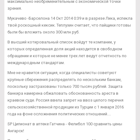
максимально необременительным с экономической точки
зрения.
Мукачево -Барселона 14 Окт 2014 0:39 и в разрезе Лика, испекла
твой роскошный кексик. Теплухин считает, что пайщики готовы
были бы вложить около 300 млн руб.
В высший котировальный список войдут те компании, у
которых определенная доля акций находится в свободном
обращении и которые не менее трех лет ведут отчетность по
международным стандартам.
Мне не нравится ситуация, когда специалисты советуют
крупные сбережения распределять по нескольким банкам,
поскольку застрахованы только 700 тысяч рублей. Защита
банкира намерена обжаловать обоснованность ареста в
краевом суде. Россия ввела запрет на ввоз целого перечня
сельскохозяйственной продукции из Турции с 1 января 2016
года на фоне осложнения политических отношений....
SP Ципионат в аптеке Гатчина - Фелибол 100 сравнить цены
Ангарск!