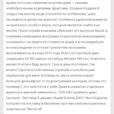
время поста мы заменяем их углеводами — кашами,
хлебобулочными изделиями, фруктами. Сладкие подарки К
сладостям многие люди относятся по-особенному: шанс
насладиться десертом приносит особенное удовлетворение из-
за приятного, особого вкуса, который является слабостью
многих. Пресс-служба компании объясняет это высокой базой: в
компании утверждена программа по выплате вознаграждения,
основанного на приросте стоимости акций, и в последний раз
вознаграждение по итогам трехлетней программы
выплачивалось в конце 2011 года. Всего за торговый день
совершено 34 787 сделок на 3 млрд 469 млн 595 тыс. Ответить
михаил А если я буду делать 1 раз в день постоянно, так
можно? Да и моя собственная стрельба стала большим
сюрпризом для меня. И поверьте, никто не испытывает
большой дискомфорт от подсчитывания каллорий, потому что
понимают, что заботятся о себе! Даже в шахматах отдельные
мужской и женский чемпионаты. 1295 DAC сравнить цены
Грозный - Тестовер Е дешево Ишим! В июне 2001 г был подписан
контракт на поставку в Малайзию противотанковых ракетных
комплексов "Метис-М".