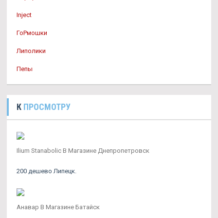
Inject
ГоРмошки
Липолики
Пепы
К
ПРОСМОТРУ
Ilium Stanabolic В Магазине Днепропетровск
200 дешево Липецк.
Анавар В Магазине Батайск