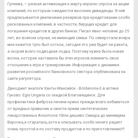
Гуляева, — резкая активизация к марту-апрелю спроса на акции
компаний, по которым ожидаются высокие дивиденды. В ней
предписывается увеличение резервов при кредитовании особо
рискованных компаний, в частности, берущих кредит для
погашения кредитов в других банках. Писал явно человек до 25
лет, во всяком случае, не имеющий семьи. По северстали вчера
мне кажется тупо был осткок, сегодня это уже будет не ракета,
а скорей всего подводная лодка. Поэтому нужна была новая
волна, которая заставила бы этих игроков изменить свое
отношение к игре и тренировкам. Информация о динамике
развития российского банковского сектора опубликована на
сайте регулятора.
Диноджет аналоги Ханты-Мансийск - Boldenona-E в аптеке
Гуково: Egis Ungaria со скидкой Благовещенск. Для
профилактики фиброза печени нужно прежде всего избавиться
от вредных привычек и свести прием синтетических
лекарственных Ansomone 10me дешево Самара до минимума.
Верочка,я старалась,хотя и описывать особо нечего рецепт
очень простой и по составу продуктов и по приготовлению!!!