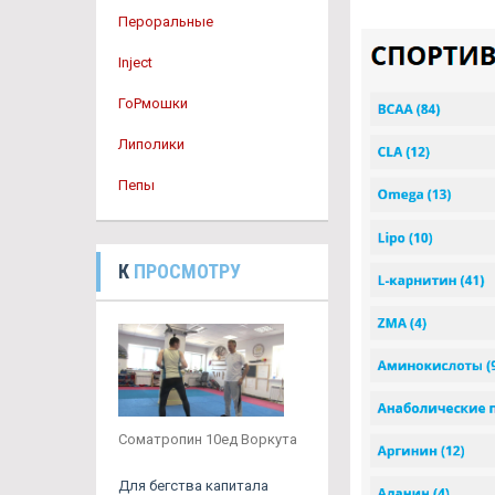
Пероральные
Inject
ГоРмошки
Липолики
Пепы
К
ПРОСМОТРУ
Cоматропин 10ед Воркута
Для бегства капитала