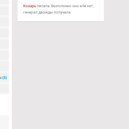
Козарь
писала: Выполнено оно или нет,
генерал дважды получила.