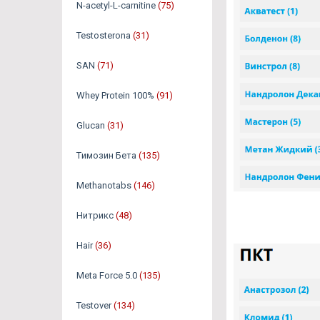
N-acetyl-L-carnitine
(75)
Testosterona
(31)
SAN
(71)
Whey Protein 100%
(91)
Glucan
(31)
Tимозин Бета
(135)
Methanotabs
(146)
Нитрикс
(48)
Hair
(36)
Meta Force 5.0
(135)
Testover
(134)