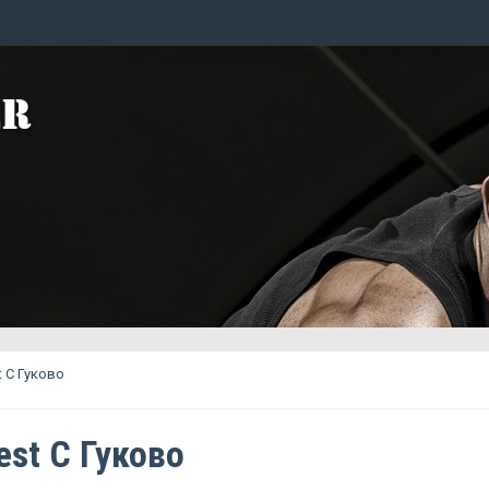
t C Гуково
est C Гуково