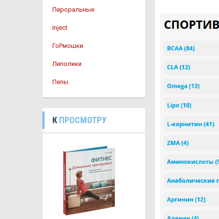
Пероральные
Inject
ГоРмошки
Липолики
Пепы
К
ПРОСМОТРУ