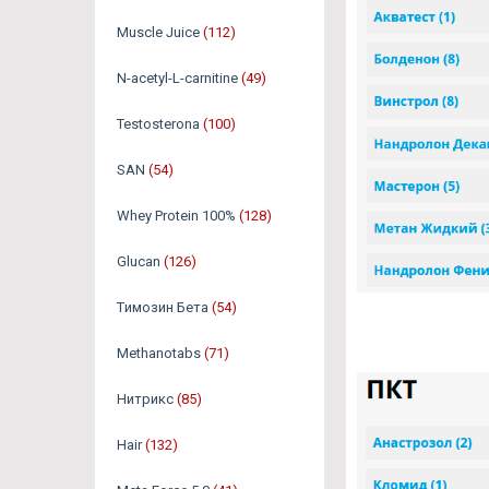
Muscle Juice
(112)
N-acetyl-L-carnitine
(49)
Testosterona
(100)
SAN
(54)
Whey Protein 100%
(128)
Glucan
(126)
Tимозин Бета
(54)
Methanotabs
(71)
Нитрикс
(85)
Hair
(132)