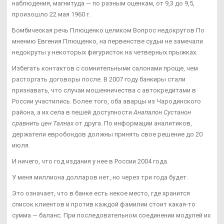
наблюдения, магнитуда — по разным оценкам, от 9,3 до 9,5,
произошло 22 мая 1960 г.
Бомбическая речь Плющенко целиком Вопрос недокрутов По
мнению Евгения Плющенко, на первенстве судьи не замечали
недокруты у некоторых фигуристок на четверных прыжках.
Избегать контактов с сомнительными салонами проще, чем
расторгать договоры после. В 2007 году банкиры стали
признавать, что случаи мошенничества с автокредитами в
России участились. Более того, оба аварцы из Чародинского
района, а их села в пешей доступности
Анапалон Сустанон
сравнить цен Талнах
от друга. По информации аналитиков,
держатели евробондов должны принять свое решение до 20
июля.
И ничего, что год издания у нее в России 2004 года.
У меня миллиона долларов нет, но через три года будет.
Это означает, что в банке есть некое место, где хранится
список клиентов и против каждой фамилии стоит какая-то
сумма — баланс. При последовательном соединении модулей их