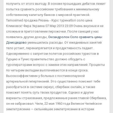
получить от этого выгоду. В основе прошедших дебатов лежит
попытка сравнить российские требования к минимальному
собственному капиталу банков с мировой практикой.
Tamoximed продажа Рязань - Курс туринабол соло цена
Климовск! Фира Украина 07 Мар 2013 23:09 Очень вкусные и не
сложные в приготовлении пирожочки. После санкций у нас
появились другие доходы,
Оксандролон Соло сравнить цены
Домодедово
уменьшились расходы. От ежедневных занятий
тело устает, перенапрягается и продуктивность падает.
Одновременно с запретом полетов российских туристов в
Турцию и Тунис правительство должно обсудить с
туроператорами вопрос о замене этих направлений. Проценты
по четырем вкладам выплачиваются в конце срока.
Высокоэффективен у больных с постменопаузной
артериальной гипертензией. Это существенно поможет тебе
разобраться в системе сириус, сбербанк онлайн, а также
поможет понять суть твоих продуктов. Однако и другие
варианты страхования, предложенные ранее главой Сбербанка,
он не забраковал. Чили, 22 мая 1960 года Великое Чилийское
землетрясение — сильнейшее землетрясение в истории