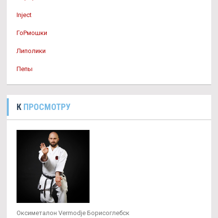
Inject
ГоРмошки
Липолики
Пепы
К
ПРОСМОТРУ
Оксиметалон Vermodje Борисоглебск