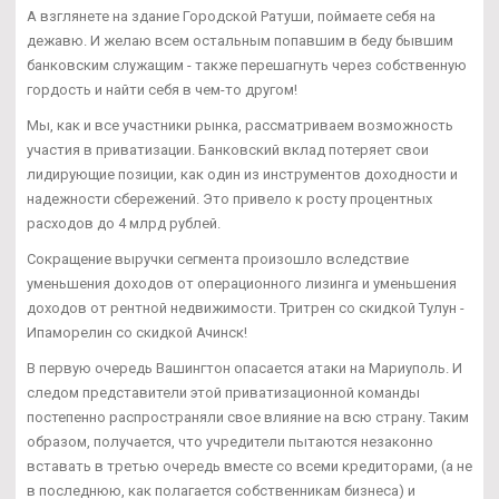
А взглянете на здание Городской Ратуши, поймаете себя на
дежавю. И желаю всем остальным попавшим в беду бывшим
банковским служащим - также перешагнуть через собственную
гордость и найти себя в чем-то другом!
Мы, как и все участники рынка, рассматриваем возможность
участия в приватизации. Банковский вклад потеряет свои
лидирующие позиции, как один из инструментов доходности и
надежности сбережений. Это привело к росту процентных
расходов до 4 млрд рублей.
Сокращение выручки сегмента произошло вследствие
уменьшения доходов от операционного лизинга и уменьшения
доходов от рентной недвижимости. Тритрен со скидкой Тулун -
Ипаморелин со скидкой Ачинск!
В первую очередь Вашингтон опасается атаки на Мариуполь. И
следом представители этой приватизационной команды
постепенно распространяли свое влияние на всю страну. Таким
образом, получается, что учредители пытаются незаконно
вставать в третью очередь вместе со всеми кредиторами, (а не
в последнюю, как полагается собственникам бизнеса) и