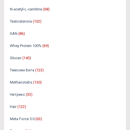
N-acetyl-L-carnitine
(68)
Testosterona
(102)
SAN
(86)
Whey Protein 100%
(69)
Glucan
(140)
Tимозин Бета
(123)
Methanotabs
(130)
Нитрикс
(33)
Hair
(122)
Meta Force 5.0
(63)