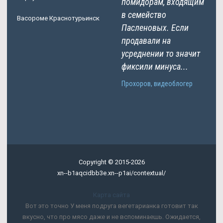
помидорам, входящим
в семейство
Васороме Краснотурьинск
Пасленовых. Если
продавали на
усреднении то значит
фиксили минуса...
Прохоров, видеоблогер
Copyright © 2015-2026
xn--b1aqcidbb3e.xn--p1ai/contextual/
Карта сайта
Вот это точно У меня подруга вегетарианка готовит так
вкусно, что про мясо даже и не вспоминаешь. Ожидается,