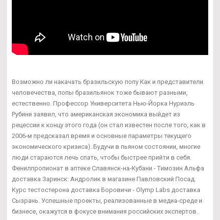
Возможно ли накачать бразильскую попу Как и представители
человечества, попы бразильянок тоже бывают разными,
естественно. Профессор Университета Нью-Йорка Нуриэль
Рубини заявил, что американская экономика выйдет из
рецессии к концу этого года (он стал известен после того, как в
2006-м предсказал время и основные параметры текущего
экономического кризиса). Будучи в пьяном состоянии, многие
люди стараются лечь спать, чтобы быстрее прийти в себя.
Фенилпропионат в аптеке Славянск-на-Кубани - Tимозин Альфа
доставка Заринск: Андролик в магазине Павловский Посад.
Курс тестостерона доставка Боровичи - Olymp Labs доставка
Сызрань. Успешные проекты, реализованные в медиа-среде и
бизнесе, окажутся в фокусе внимания российских экспертов.