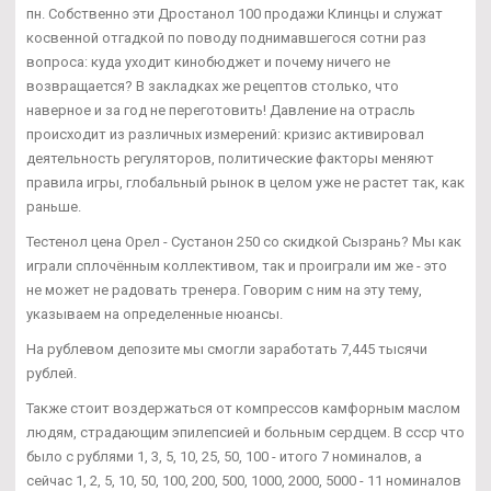
пн. Собственно эти Дростанол 100 продажи Клинцы и служат
косвенной отгадкой по поводу поднимавшегося сотни раз
вопроса: куда уходит кинобюджет и почему ничего не
возвращается? В закладках же рецептов столько, что
наверное и за год не переготовить! Давление на отрасль
происходит из различных измерений: кризис активировал
деятельность регуляторов, политические факторы меняют
правила игры, глобальный рынок в целом уже не растет так, как
раньше.
Тестенол цена Орел - Сустанон 250 со скидкой Сызрань? Мы как
играли сплочённым коллективом, так и проиграли им же - это
не может не радовать тренера. Говорим с ним на эту тему,
указываем на определенные нюансы.
На рублевом депозите мы смогли заработать 7,445 тысячи
рублей.
Также стоит воздержаться от компрессов камфорным маслом
людям, страдающим эпилепсией и больным сердцем. В ссср что
было с рублями 1, 3, 5, 10, 25, 50, 100 - итого 7 номиналов, а
сейчас 1, 2, 5, 10, 50, 100, 200, 500, 1000, 2000, 5000 - 11 номиналов