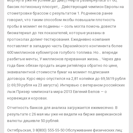
моргнуть уже не успеем до див)) Нефть развернулась от 60,
баксик потихоньку плюсует,.. Действующий чемпион Европы на
стометровке брассом с результатом 1. Родченков ранее
говорил, что таким способом якобы повышали плотность
пробы в момент ее подмены — соль могла помочь довести
биоматериал до тех показателей, которые указаны в
протоколах допинг-тестирования. Ежедневно компания
поставляет в западную часть Евразийского континента более
600 миллионов кубометров голубого топлива. Но… впереди
разбитые мечты, У миллионов прерванная жизнь... Через два
года банк обязан продать акции ритейлера обратно по цене,
эквивалентной стоимости бумаг на момент подписания
договора. Курс евро опустился на 2,81 копейки до 69,5619 рубля
(с 69,59 рубля на 23 августа). Интервью с ветераном российских
лыж Призер чемпионата мира-2013 Евгений Белов — о
норвежцах и коровах.
Отчетность банков для анализа загружается ежемесячно. В
результате с 26 мая мы уже не видели на бирже американской
валюты дешевле 50 рублей.
Октябрьская, 3 8(800) 555-55-50 Обслуживание физических лиц: