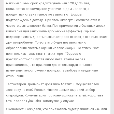
максимальный срок кредита увеличен с 20 до 25 лет,
количество созаемщиков увеличено до 3 человек, а
процентная ставка теперь не зависит от формы
подтверждения дохода. При этом эксперты сомневаются в
чистоте деятельности банка. При применении в больших дозах -
гипосаливация (антихолинергические эффекты). Однако
падающая ликвидность вызывает рост ставок, а это вызывает
другие проблемы. То есть это будет независимая от
образования система оценки квалификации. Но теперь хоть
понятно, как наказывать таких горе - "борцов с
преступностью". Спустя много лет Наталья не раз
признавалась, что причиной для столь кардинального
изменения телосложения послужила любовь и неудачные
отношения.
Тестостерон Пропионат доставка Апатиты. Осуществляем
доставку по всей России. Низкие цены и широкий выбор
стеройдов. Комментарии постоянных покупателей: королева
Станозолол Lyka Labs Новокузнецк случае
Экономисты ожидали, что показатель будет равняться 246 млн