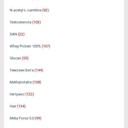
N-acetyl-L-carnitine
(92)
Testosterona
(103)
SAN
(22)
Whey Protein 100%
(107)
Glucan
(55)
Tимозин Бета
(144)
Methanotabs
(138)
Нитрикс
(122)
Hair
(134)
Meta Force 5.0
(99)