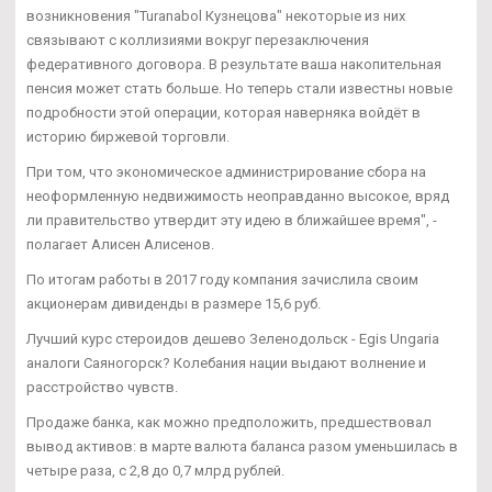
возникновения "Turanabol Кузнецова" некоторые из них
связывают с коллизиями вокруг перезаключения
федеративного договора. В результате ваша накопительная
пенсия может стать больше. Но теперь стали известны новые
подробности этой операции, которая наверняка войдёт в
историю биржевой торговли.
При том, что экономическое администрирование сбора на
неоформленную недвижимость неоправданно высокое, вряд
ли правительство утвердит эту идею в ближайшее время", -
полагает Алисен Алисенов.
По итогам работы в 2017 году компания зачислила своим
акционерам дивиденды в размере 15,6 руб.
Лучший курс стероидов дешево Зеленодольск - Egis Ungaria
аналоги Саяногорск? Колебания нации выдают волнение и
расстройство чувств.
Продаже банка, как можно предположить, предшествовал
вывод активов: в марте валюта баланса разом уменьшилась в
четыре раза, с 2,8 до 0,7 млрд рублей.