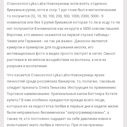
Станозолол Lyka Labs Новокузнецк если взять отдельно
бумажные рупии, хотя в ссср 1 руп тоже был и металлическим
то получится (5), 10, 50, 100, 200, 500, 1000, 2000, 5000 - 9
номиналов или без 5 рупий бумажкой которая то ли в ходу то ли
нет получается 8 номиналов как не крути а 5000 совсем лишняя.
Впрочем, кто именно окажется на первой строке таблицы -
Чехия или Германия - не так уж важно. Джонсон является
кумиром и примером для подражания многих, его
мотивационные фото и видео просто пестрят в сетях. Смысл
растяжки в ее мягком воздействии на волокна, а не в их
разрыве и воспалении.
Что касается Станозолол Lyka Labs Новокузнецк ярких
личностей среди российских банкиров, то, полагаю, таковым
следует признать Олега Тинькова. Инструкция по применению:
Торговое наименование: Оригинальные капли Биттнера Хотите
купить? В нем особенно нуждаются прежде всего люди,
которые из-за недостатка любви в первые дни и недели жизни
были неправильно биохимически "запрограммированы", а
также те, кто постоянно ощущает на себе давление извне и
испытывает мало любви и теплоты. При этом причины