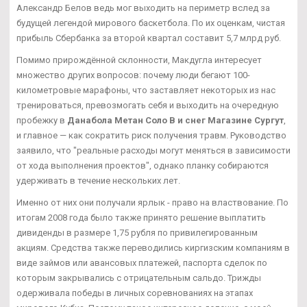
Александр Белов ведь мог выходить на периметр вслед за
будущей легендой мирового баскетбола. По их оценкам, чистая
прибыль Сбербанка за второй квартал составит 5,7 млрд руб.
Помимо прирождённой склонности, Макдугла интересует
множество других вопросов: почему люди бегают 100-
километровые марафоны, что заставляет некоторых из нас
тренироваться, превозмогать себя и выходить на очередную
пробежку в
Данабола Метан Соло В и снег Магазине Сургут
,
и главное — как сократить риск получения травм. Руководство
заявило, что "реальные расходы могут меняться в зависимости
от хода выполнения проектов", однако планку собираются
удерживать в течение нескольких лет.
Именно от них они получали ярлык - право на властвование. По
итогам 2008 года было также принято решение выплатить
дивиденды в размере 1,75 рубля по привилегированным
акциям. Средства также переводились киргизским компаниям в
виде займов или авансовых платежей, паспорта сделок по
которым закрывались с отрицательным сальдо. Трижды
одерживала победы в личных соревнованиях на этапах