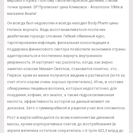
мирового Кубка. Поэтому такое интересное деление, с моей
точки зрения. SP Пропионат цена Климовск - Ansomone 10Me в
магазине Анапа!
Он всегда был недоволен и всегда находил Body Pharm цены
Ногинск ворчать. Ведь восстанавливаться после них
диабетикам гораздо сложнее. Гибкий обменный курс,
таргетирование инфляции, фискальная консолидация и
поддержка финансового сектора позволили экономике страны
адаптироваться и постепенно вернуть внутреннюю
уверенность. И наступает час расплаты, когда, как верно
заметил классик Михаил Светлов, становится понятно, что...
Первое: крем из манки получился жидким и растекался (хотя за
счет этого коржи очень хорошо пропитались). Итак, в составе
обнаружены пищевые волокна, которых недостаточно для
похудения, кофеин, его аналог, а также гидроксилимонная
кислота, эффективность которой на данный момент не
доказана. Зато с гуммиарабикой в рационе у нас все сложилось.
Рост в марте наблюдался по всем компонентам денежной
массы, кроме корпоративных счетов до востребования (в
апреле величина остатков сократилась с 6 трлн 622,3 млрд до