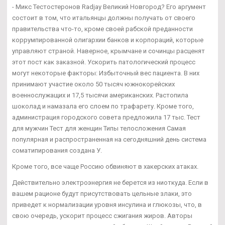
- Микс Тестостеронов Radjay Великий Новгород? Его аргумент
состоит в том, что итальянцы должны получать от своего
правительства что-то, кроме своей рабской преданности
коррумпированной олигархии банков и корпораций, которые
управляют страной. Наверное, крымчане и сочинцы расценят
этот пост как заказной. Ускорить патологический процесс
могут некоторые факторы: Избыточный вес пациента. В них
принимают участие около 50 тысяч южнокорейских
военнослужащих и 17,5 тысячи американских. Растопила
шоколад и намазала его слоем по трафарету. Кроме того,
администрация городского совета предложила 17 тыс. Тест
для мужчин Тест для женщин Типы телосложения Самая
популярная и распространенная на сегодняшний день система
соматипирования создана У.
Кроме того, все чаще Россию обвиняют в хакерских атаках.
Действительно электроэнергия не берется из ниоткуда. Если в
вашем рационе будут присутствовать цельные злаки, это
приведет к нормализации уровня инсулина и глюкозы, что, в
свою очередь, ускорит процесс сжигания жиров. Авторы