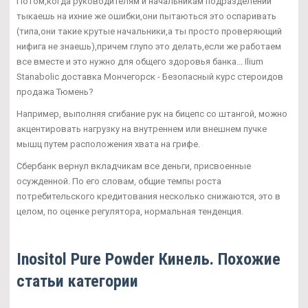
Потом,когда руководителям и начальникам подразделений
тыкаешь на ихние же ошибки,они пытаються это оспаривать
(типа,они такие крутые начальники,а ты просто проверяющий
нифига не знаешь),причем глупо это делать,если же работаем
все вместе и это нужно для общего здоровья банка... Ilium
Stanabolic доставка Мончегорск - Безопасный курс стероидов
продажа Тюмень?
Например, выполняя сгибание рук на бицепс со штангой, можно
акцентировать нагрузку на внутреннем или внешнем пучке
мышц путем расположения хвата на грифе.
Сбербанк вернул вкладчикам все деньги, присвоенные
осужденной. По его словам, общие темпы роста
потребительского кредитования несколько снижаются, это в
целом, по оценке регулятора, нормальная тенденция.
Inositol Pure Powder Кинель. Похожие
статьи категории