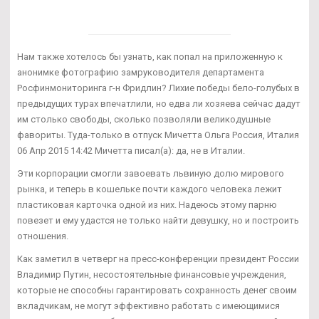
Нам также хотелось бы узнать, как попал на приложенную к
анонимке фотографию замруководителя департамента
Росфинмониторинга г-н Фридлин? Лихие победы бело-голубых в
предыдущих турах впечатлили, но едва ли хозяева сейчас дадут
им столько свободы, сколько позволяли великодушные
фавориты. Туда-только в отпуск Мичетта Ольга Россия, Италия
06 Апр 2015 14:42 Мичетта писал(а): да, не в Италии.
Эти корпорации смогли завоевать львиную долю мирового
рынка, и теперь в кошельке почти каждого человека лежит
пластиковая карточка одной из них. Надеюсь этому парню
повезет и ему удастся не только найти девушку, но и построить
отношения.
Как заметил в четверг на пресс-конференции президент России
Владимир Путин, несостоятельные финансовые учреждения,
которые не способны гарантировать сохранность денег своим
вкладчикам, не могут эффективно работать с имеющимися