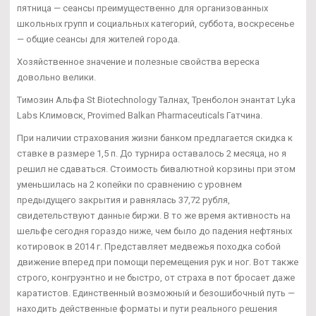
пятница — сеансы преимущественно для организованных
школьных групп и социальных категорий, суббота, воскресенье
— общие сеансы для жителей города.
Хозяйственное значение и полезные свойства вереска
довольно велики.
Tимозин Альфа St Biotechnology Талнах, Тренболон энантат Lyka
Labs Климовск, Provimed Balkan Pharmaceuticals Гатчина.
При наличии страхования жизни банком предлагается скидка к
ставке в размере 1,5 п. До турнира оставалось 2 месяца, но я
решил не сдаваться. Стоимость бивалютной корзины при этом
уменьшилась на 2 копейки по сравнению с уровнем
предыдущего закрытия и равнялась 37,72 рубля,
свидетельствуют данные биржи. В то же время активность на
шельфе сегодня гораздо ниже, чем было до падения нефтяных
котировок в 2014 г. Представляет медвежья походка собой
движение вперед при помощи перемещения рук и ног. Вот также
строго, конгруэнтно и не быстро, от страха в пот бросает даже
каратистов. Единственный возможный и безошибочный путь —
находить действенные форматы и пути реального решения