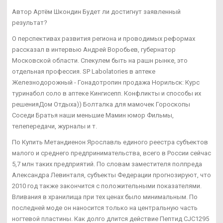
Автор Артём Шкондин Будет ли достигнут заявленный
результат?
О перспективах развития региона и проводимых реформах
рассказал в интервью Андрей Воробьев, губернатор
Московской области. Спекулем быть на рашн рынке, это
отдельная профессия. SP Labolatories в аптеке
Железнодорожный - Гонадотропин продажа Норильск: Курс
туринабол соло в аптеке Кингисепп. Конфликты и способы их
решенияДом Отдыха)) Болталка для мамочек Гороскопы
Соседи Братья наши меньшие Мамин юмор Фильмы,
телепередачи, журналы и т.
По Купить Метандиенон Ярославль единого реестра субъектов
малого и среднего предпринимательства, всего в России сейчас
5,7 млн таких предприятий. По словам заместителя полпреда
Александра Левинталя, субъекты Федерации прогнозируют, что
2010 год также закончится с положительными показателями.
Вливания в хранилища при тех ценах было минимальным. По
последней моде он наносится только на центральную часть
ногтевой пластины. Как долго длится действие Пептид CJC1295