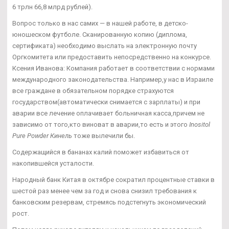
6 трлн 66,8 млрд рублей).
Вопрос только в нас самих — в нашей работе, в детско-
юношеском футболе. Сканированную копию (диплома,
сертификата) необходимо выслать на электронную почту
Оргкомитета или предоставить непосредственно на конкурсе.
Ксения Иванова: Компания работает в соответствии с нормами
международного законодательства. Например,у нас в Израиле
все граждане в обязательном порядке страхуются
государством(автоматически снимается с зарплаты) и при
аварии все лечение оплачивает больничная касса,причем не
зависимо от того,кто виноват в аварии,то есть и этого
Inositol
Pure Powder Кинель
тоже вылечили бы.
Содержащийся в бананах калий поможет избавиться от
накопившейся усталости.
Народный банк Китая в октябре сократил процентные ставки в
шестой раз менее чем за год и снова снизил требования к
банковским резервам, стремясь подстегнуть экономический
рост.