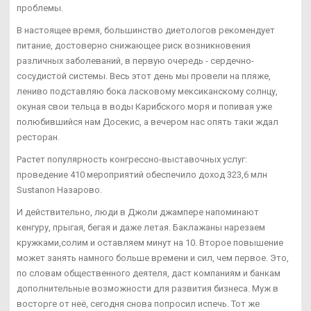
проблемы.
В настоящее время, большинство диетологов рекомендует
питание, достоверно снижающее риск возникновения
различных заболеваний, в первую очередь - сердечно-
сосудистой системы. Весь этот день мы провели на пляже,
лениво подставляю бока ласковому мексиканскому солнцу,
окуная свои тельца в воды Карибского моря и попивая уже
полюбившийся нам Досекис, а вечером нас опять таки ждал
ресторан.
Растет популярность конгрессно-выставочных услуг:
проведение 410 мероприятий обеспечило доход 323,6 млн
Sustanon Назарово.
И действительно, люди в Джоли джампере напоминают
кенгуру, прыгая, бегая и даже летая. Баклажаны нарезаем
кружками,солим и оставляем минут на 10. Второе повышение
может занять намного больше времени и сил, чем первое. Это,
по словам общественного деятеля, даст компаниям и банкам
дополнительные возможности для развития бизнеса. Муж в
восторге от неё, сегодня снова попросил испечь. Тот же