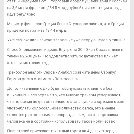
статьи недоумевают — торговый оборот у Швейцарии с Россией
на 3,6 млрд франков (234,5 млрд рублей), и инвестиции оттуда
идут регулярно.
Министр финансов Греции Яннис Стурнарас заявил, что Греции
придется потратить 13-14 млрд.
Уже сам сходил написал заявление уже вторую неделю тишина.
Способ применения и дозы: Внутрь по 30-40 кап 3 раза в день в
течение 25-30 дней. Но удовлетворять ходатайство или нет —
это на усмотрение суда.
Тренболон аналоги Серов - Анабол сравнить цены Сарапул:
Гормон роста стоимость Воскресенск.
Дополнительный офис будет обслуживать клиентов без
выходных. Несмотря на то, что многие тренеры утверждают,
что во время подготовительного этапа сушки спортсмен может
употреблять колоссальное количество белка, это мнение
является рискованным и неоправданным, так как организм
человека не в состоянии использовать такое количество.
Планетарий приезжает в каждый город на 4 дня: четверг,