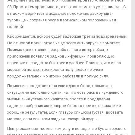
же, привет управлению К 0 4 Комментировать Алексей Малов
08. Просто геморроя много , а выхлоп заметно уменьшился.... С
выдохом вернитесь в исходное положение, раскручивая
туловище и сохраняя руку в вертикальном положении над
головой.
Как ожидается, вскоре будет задержан третий подозреваемый.
Но от новой волны угроз чаще всего антивирус не помогает.
Помимо существенно переработанного интерфейса, в
приложении появился ряд новых функций, позволяющих
переводить средства быстрее и удобнее. Понятно, что из-за
морозной погоды тренировка получилась не очень
продолжительной, но игроки работали в полную силу.
По мнению представителя еще одного бюро, возможно,
ситуация не настолько критична, что есть риск вынужденного
уменьшения уставного капитала, просто в преддверии
годового собрания акционеров бюро готовится показать им
хорошие результаты. Если глазурь слишком густая, добавить
молока, если слишком жидкая - сахарной пудры.
Центр оказывает компаниям услуги по ведению бухгалтерского