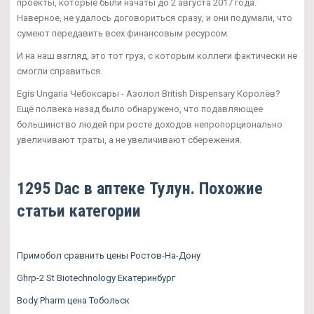
проекты, которые были начаты до 2 августа 2017 года.
Наверное, не удалось договориться сразу, и они подумали, что
сумеют передавить всех финансовым ресурсом.
И на наш взгляд, это тот груз, с которым коллеги фактически не
смогли справиться.
Egis Ungaria Чебоксары - Азолол British Dispensary Королёв?
Ещё полвека назад было обнаружено, что подавляющее
большинство людей при росте доходов непропорционально
увеличивают траты, а не увеличивают сбережения.
1295 Dac в аптеке Тулун. Похожие
статьи категории
Примобол сравнить цены Ростов-На-Дону
Ghrp-2 St Biotechnology Екатеринбург
Body Pharm цена Тобольск